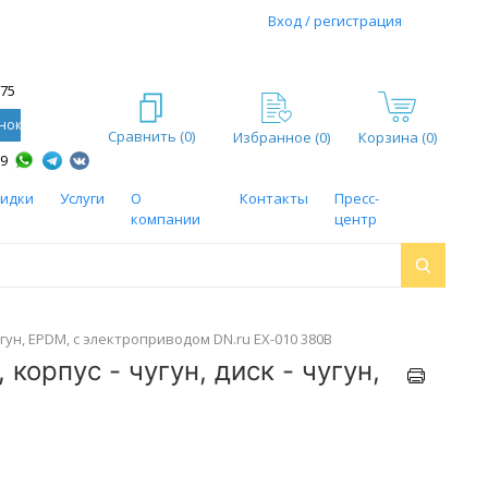
Вход / регистрация
-75
нок
Сравнить (
0
)
Избранное (
0
)
Корзина (0)
59
кидки
Услуги
О
Контакты
Пресс-
компании
центр
ун, EPDM, с электроприводом DN.ru EX-010 380В
орпус - чугун, диск - чугун,