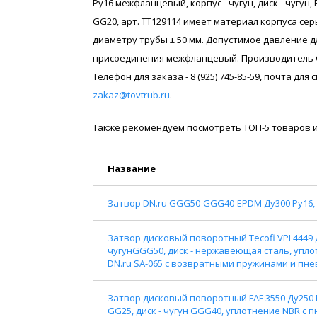
Ру16 межфланцевый, корпус - чугун, диск - чугун,
GG20, арт. ТТ129114 имеет материал корпуса се
диаметру трубы ± 50 мм. Допустимое давление д
присоединения межфланцевый. Производитель G
Телефон для заказа - 8 (925) 745-85-59, почта дл
zakaz@tovtrub.ru
.
Также рекомендуем посмотреть ТОП-5 товаров и
Название
Затвор DN.ru GGG50-GGG40-EPDM Ду300 Ру16, 
Затвор дисковый поворотный Tecofi VPI 4449 
чугунGGG50, диск - нержавеющая сталь, упл
DN.ru SA-065 с возвратными пружинами и пн
Затвор дисковый поворотный FAF 3550 Ду250 
GG25, диск - чугун GGG40, уплотнение NBR с 