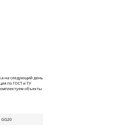
ка на следующий день
ия по ГОСТ и ТУ
 комплектуем объекты
н GG20