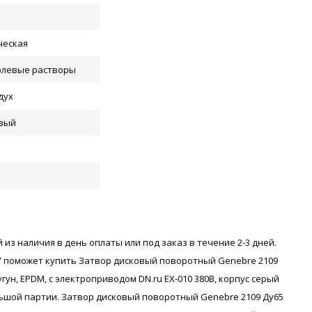
ческая
олевые растворы
дух
вый
 из наличия в день оплаты или под заказ в течение 2-3 дней.
 поможет купить Затвор дисковый поворотный Genebre 2109
угун, EPDM, с электроприводом DN.ru EX-010 380В, корпус серый
большой партии. Затвор дисковый поворотный Genebre 2109 Ду65