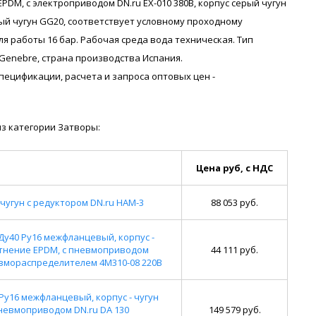
 EPDM, с электроприводом DN.ru EX-010 380В, корпус серый чугун
рый чугун GG20, соответствует условному проходному
ля работы 16 бар. Рабочая среда вода техническая. Тип
enebre, страна производства Испания.
я спецификации, расчета и запроса оптовых цен -
з категории Затворы:
Цена руб, с НДС
чугун с редуктором DN.ru HAM-3
88 053 руб.
Ду40 Ру16 межфланцевый, корпус -
отнение EPDM, с пневмоприводом
44 111 руб.
евмораспределителем 4M310-08 220В
Ру16 межфланцевый, корпус - чугун
пневмоприводом DN.ru DA 130
149 579 руб.