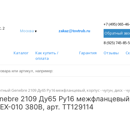
+7 (495) 065-46
. 2
Москва
▾
zakaz@tovtrub.ru
Обратный зво
8 (925) 745-85-
Каталог
Как купить /
Гарантия
Отзывы
С
оплата
ный Genebre 2109 Ду65 Ру16 межфланцевый, корпус - чугун, диск - чуг
ebre 2109 Ду65 Ру16 межфланцевый, к
EX-010 380В, арт. ТТ129114