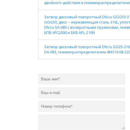
двойного действия и пневмораспределителем
Затвор дисковый поворотный DN.ru GGG50-316
GGG50, диск – нержавеющая сталь 316L, упл
DN.ru SA-083 с возвратными пружинами, пнев
БПВ AFC2000 и БКВ APL-210N
Затвор дисковый поворотный DN.ru GG25-316
DA-083, пневмораспределителем 4M310-08 220