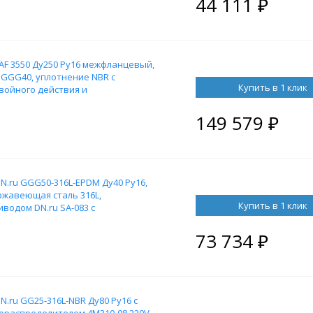
44 111
₽
F 3550 Ду250 Ру16 межфланцевый,
ун GGG40, уплотнение NBR с
Купить в 1 клик
войного действия и
08 220В
149 579
₽
.ru GGG50-316L-EPDM Ду40 Ру16,
ержавеющая сталь 316L,
Купить в 1 клик
водом DN.ru SA-083 с
ораспределителем 4M310-08 220В,
73 734
₽
.ru GG25-316L-NBR Ду80 Ру16 с
ораспределителем 4M310-08 220V