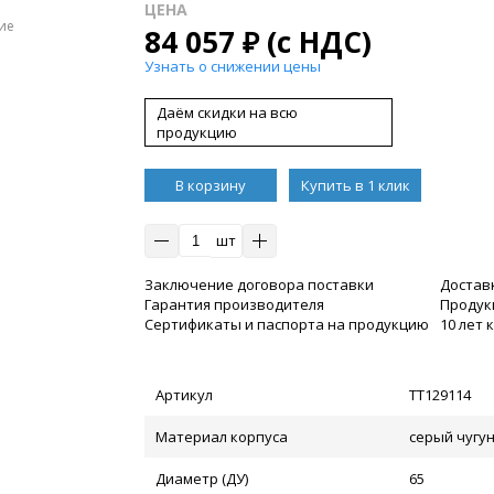
ЦЕНА
ие
84 057
₽
(с НДС)
Узнать о снижении цены
Даём скидки на всю
продукцию
В корзину
Купить в 1 клик
шт
Заключение договора поставки
Достав
Гарантия производителя
Продукц
Сертификаты и паспорта на продукцию
10 лет
Артикул
ТТ129114
Материал корпуса
серый чугу
Диаметр (ДУ)
65