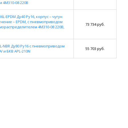
 4M310-08 220В
L-EPDM Ду40 Ру16, корпус – чугун
отнение – EPDM, с пневмоприводом
73 734 руб.
мораспределителем 4M310-08 220В,
L-NBR Ду80 Ру16 с пневмоприводом
55 703 руб.
V и БКВ APL-210N