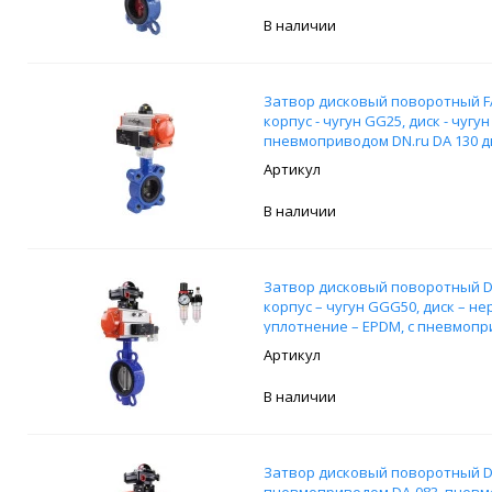
В наличии
Затвор дисковый поворотный FA
корпус - чугун GG25, диск - чуг
пневмоприводом DN.ru DA 130 д
пневмораспределителем 4M310-
В наличии
Затвор дисковый поворотный DN
корпус – чугун GGG50, диск – н
уплотнение – EPDM, с пневмопри
возвратными пружинами, пневм
БПВ AFC2000 и БКВ APL-210N
В наличии
Затвор дисковый поворотный DN
пневмоприводом DA-083, пневм