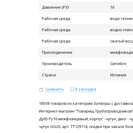
Давление (РУ)
16
Рабочая среда
вода техни
Рабочая среда
водно-глик
Рабочая среда
сжатый воз
Присоединение
межфланце
Производитель
Genebre
Страна
Испания
Сравнить
В закладки
10018 товаров из категории Затворы с доставкой
Интернет-магазин “Товарищ Трубопроводчиков”
Ду65 Ру16 межфланцевый, корпус - чугун, диск - ч
чугун GG20, арт. ТТ129114, скидки при заказе 