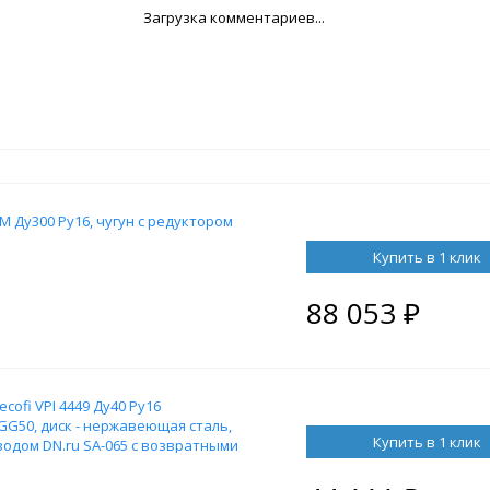
Загрузка комментариев...
 Ду300 Ру16, чугун с редуктором
Купить в 1 клик
88 053
₽
ofi VPI 4449 Ду40 Ру16
GG50, диск - нержавеющая сталь,
Купить в 1 клик
одом DN.ru SA-065 с возвратными
телем 4M310-08 220В