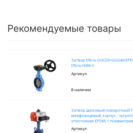
Рекомендуемые товары
Затвор DN.ru GGG50-GGG40-EPDM
DN.ru HAM-3
В наличии
Затвор дисковый поворотный Tec
межфланцевый, корпус - чугунG
уплотнение EPDM, с пневмоприв
пружинами и пневмораспредели