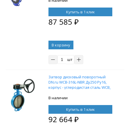
В наличии
Купить в 1 клик
87 585
₽
В корзину
шт
Затвор дисковый поворотный
DN.ru WCB-316L-NBR Ду250 Ру16,
корпус - углеродистая сталь WCB,
диск - нержавеющая сталь 316L,
уплотнение - NBR, межфланцевый, с
В наличии
редуктором Pro-Gear X-41-W-200
Купить в 1 клик
92 664
₽