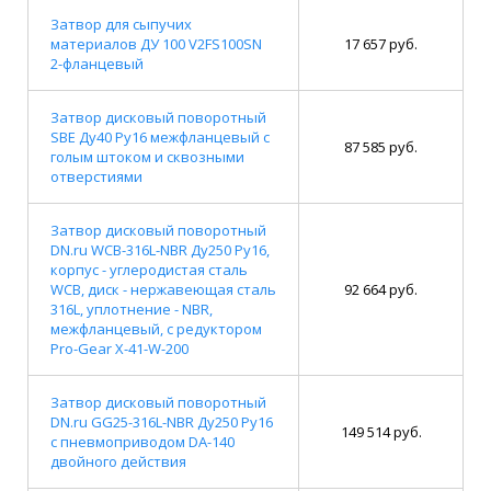
Затвор для сыпучих
материалов ДУ 100 V2FS100SN
17 657 руб.
2-фланцевый
Затвор дисковый поворотный
SBE Ду40 Ру16 межфланцевый с
87 585 руб.
голым штоком и сквозными
отверстиями
Затвор дисковый поворотный
DN.ru WCB-316L-NBR Ду250 Ру16,
корпус - углеродистая сталь
WCB, диск - нержавеющая сталь
92 664 руб.
316L, уплотнение - NBR,
межфланцевый, с редуктором
Pro-Gear X-41-W-200
Затвор дисковый поворотный
DN.ru GG25-316L-NBR Ду250 Ру16
149 514 руб.
с пневмоприводом DA-140
двойного действия