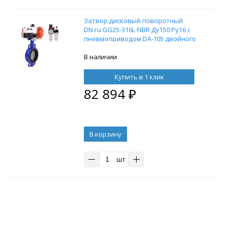
Затвор дисковый поворотный
DN.ru GG25-316L-NBR Ду150 Ру16 с
пневмоприводом DA-105 двойного
действия, пневмораспределителем
4M310-08 220V и БПВ AFC2000
В наличии
Купить в 1 клик
82 894
₽
В корзину
шт