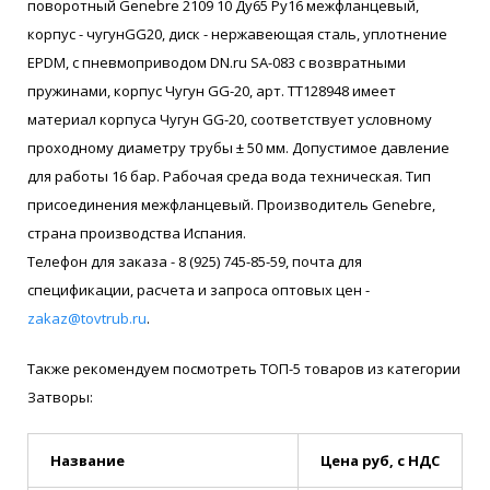
поворотный Genebre 2109 10 Ду65 Ру16 межфланцевый,
корпус - чугунGG20, диск - нержавеющая сталь, уплотнение
EPDM, с пневмоприводом DN.ru SA-083 с возвратными
пружинами, корпус Чугун GG-20, арт. ТТ128948 имеет
материал корпуса Чугун GG-20, соответствует условному
проходному диаметру трубы ± 50 мм. Допустимое давление
для работы 16 бар. Рабочая среда вода техническая. Тип
присоединения межфланцевый. Производитель Genebre,
страна производства Испания.
Телефон для заказа - 8 (925) 745-85-59, почта для
спецификации, расчета и запроса оптовых цен -
zakaz@tovtrub.ru
.
Также рекомендуем посмотреть ТОП-5 товаров из категории
Затворы:
Название
Цена руб, с НДС