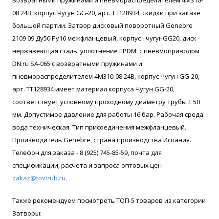
08 24В, корпус Чугун GG-20, арт. ТТ128934, скидки при заказе
большой партии. Затвор дисковый поворотный Genebre
2109 09 Ду50 Ру16 межфланцевый, корпус - чугунGG20, диск -
нержавеющая сталь, уплотнение EPDM, с пневмоприводом
DN.ru SA-065 с возвратными пружинами и
пневмораспределителем 4M310-08 24В, корпус Чугун GG-20,
арт. ТТ128934 имеет материал корпуса Чугун GG-20,
соответствует условному проходному диаметру трубы ± 50
мм. Допустимое давление для работы 16 бар. Рабочая среда
вода техническая. Тип присоединения межфланцевый.
Производитель Genebre, страна производства Испания.
Телефон для заказа - 8 (925) 745-85-59, почта для
спецификации, расчета и запроса оптовых цен -
zakaz@tovtrub.ru
.
Также рекомендуем посмотреть ТОП-5 товаров из категории
Затворы: