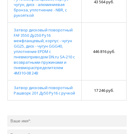
43 564 руб.
чугун, диск - алюминиевая
бронза, уплотнение - NBR, с
рукояткой
Затвор дисковый поворотный
FAF 3550 Ду250 Ру16
межфланцевый, корпус - чугун
GG25, диск - чугун GGG40,
уплотнение EPDM с
446 816 руб.
пневмоприводом DN.ru SA-210 с
возвратными пружинами и
пневмораспределителем
4M310-08 24В
Затвор дисковый поворотный
17 246 руб.
Рашворк 201 Ду50 Ру16 с ручкой