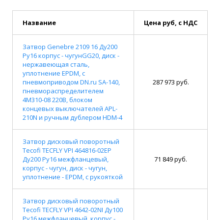
Название
Цена руб, с НДС
Затвор Genebre 2109 16 Ду200
Ру16 корпус - чугунGG20, диск -
нержавеющая сталь,
уплотнение EPDM, с
пневмоприводом DN.ru SA-140,
287 973 руб.
пневмораспределителем
4M310-08 220В, блоком
концевых выключателей APL-
210N и ручным дублером HDM-4
Затвор дисковый поворотный
Tecofi TECFLY VPI 464816-02EP
Ду200 Ру16 межфланцевый,
71 849 руб.
корпус - чугун, диск - чугун,
уплотнение - EPDM, с рукояткой
Затвор дисковый поворотный
Tecofi TECFLY VPI 4642-02NI Ду100
Ру16 межфланцевый, корпус -