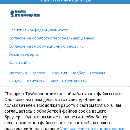
Политика конфиденциальности
Согласие на обработку персональных данных
Согласие на информационную рассылку
Условия оферты
Карта сайта
Доставка
Оплата
Гарантия
Подбор
Отзывы
Скидки
Контакты
Блог
Сертификаты
ООО "Товарищ Трубопроводчиков"
"Товарищ Трубопроводчиков" обрабатывает файлы cookie.
Москва, Рязанский проспект 8, с. 2
Они помогают нам делать этот сайт удобнее для
+7 (495) 065-46-75
пользователей. Продолжая работу с сайтом tovtrub.ru, вы
zakaz@tovtrub.ru
соглашаетесь с обработкой файлов cookie вашего
09:00-17:00 ПН-ПТ
браузера. Однако вы можете запретить обработку
Склад: Москва, Рязанский проспект 8, с. 2
некоторых типов файлов cookie в настройках вашего
браузера либо на странице
Уведомление об использовании