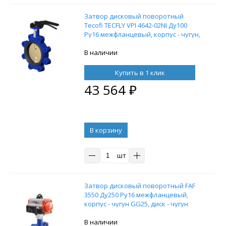
Затвор дисковый поворотный
Tecofi TECFLY VPI 4642-02NI Ду100
Ру16 межфланцевый, корпус - чугун,
диск - алюминиевая бронза,
уплотнение - NBR, с рукояткой
В наличии
Купить в 1 клик
43 564
₽
В корзину
шт
Затвор дисковый поворотный FAF
3550 Ду250 Ру16 межфланцевый,
корпус - чугун GG25, диск - чугун
GGG40, уплотнение EPDM с
пневмоприводом DN.ru SA-210 с
В наличии