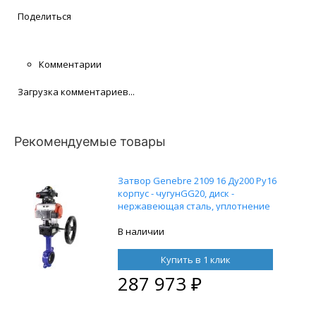
Поделиться
Комментарии
Загрузка комментариев...
Рекомендуемые товары
Затвор Genebre 2109 16 Ду200 Ру16
корпус - чугунGG20, диск -
нержавеющая сталь, уплотнение
EPDM, с пневмоприводом DN.ru SA-
140, пневмораспределителем
В наличии
4M310-08 220В, блоком концевых
выключателей APL-210N и ручным
Купить в 1 клик
дублером HDM-4
287 973
₽