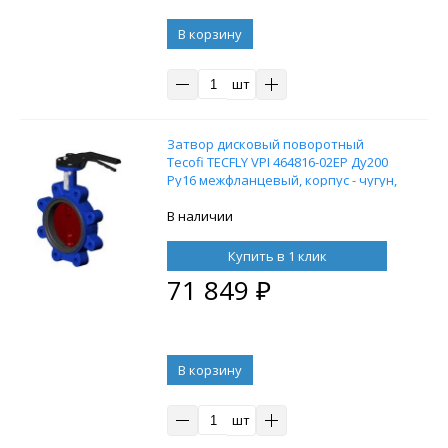
В корзину
шт
Затвор дисковый поворотный
Tecofi TECFLY VPI 464816-02EP Ду200
Ру16 межфланцевый, корпус - чугун,
диск - чугун, уплотнение - EPDM, с
рукояткой
В наличии
Купить в 1 клик
71 849
₽
В корзину
шт