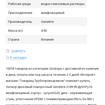
Рабочая среда
водно-гликолевые растворы
Присоединение
межфланцевый
Производитель
Genebre
Масса (кг)
4.90
Страна
Испания
Сравнить
В закладки
10018 товаров из категории Затворы с доставкой из наличия
в день оплаты или под заказ в течение 2-3 дней. Интернет-
магазин “Товарищ Трубопроводчиков” поможет купить
Затвор дисковый поворотный Genebre 2109 09 Ду50 Ру16
межфланцевый, корпус - чугунGG20, диск - нержавеющая
сталь, уплотнение EPDM, с пневмоприводом DN.ru SA-065 с
возвратными пружинами и пневмораспределителем 4M310-