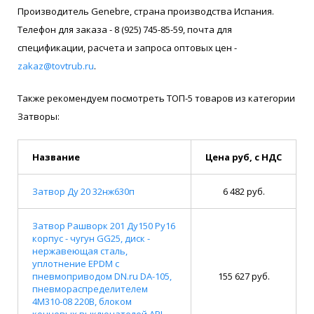
Производитель Genebre, страна производства Испания.
Телефон для заказа - 8 (925) 745-85-59, почта для
спецификации, расчета и запроса оптовых цен -
zakaz@tovtrub.ru
.
Также рекомендуем посмотреть ТОП-5 товаров из категории
Затворы:
Название
Цена руб, с НДС
Затвор Ду 20 32нж630п
6 482 руб.
Затвор Рашворк 201 Ду150 Ру16
корпус - чугун GG25, диск -
нержавеющая сталь,
уплотнение EPDM с
пневмоприводом DN.ru DA-105,
155 627 руб.
пневмораспределителем
4M310-08 220В, блоком
концевых выключателей APL-