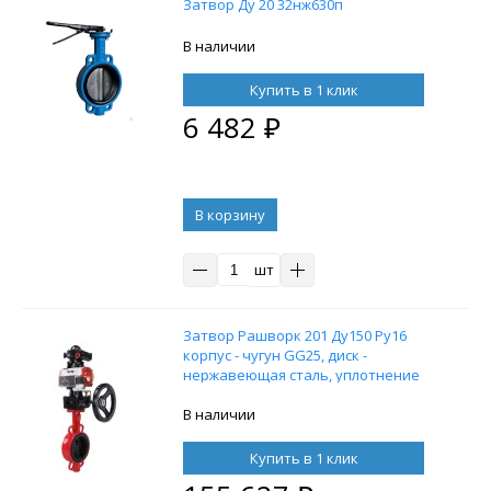
Затвор Ду 20 32нж630п
В наличии
Купить в 1 клик
6 482
₽
В корзину
шт
Затвор Рашворк 201 Ду150 Ру16
корпус - чугун GG25, диск -
нержавеющая сталь, уплотнение
EPDM с пневмоприводом DN.ru DA-
105, пневмораспределителем
В наличии
4M310-08 220В, блоком концевых
выключателей APL-210N и ручным
Купить в 1 клик
дублером HDM-3