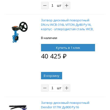
шт
Затвор дисковый поворотный
DN.ru WCB-316L-VITON Ду80 Ру16,
корпус - углеродистая сталь WCB,
диск - нержавеющая сталь 316L,
уплотнение - VITON,
В наличии
межфланцевый, с редуктором Pro-
Gear X-21-W-200
Купить в 1 клик
40 425
₽
В корзину
шт
Затвор дисковый поворотный
Dendor 017W Ду800 Ру16