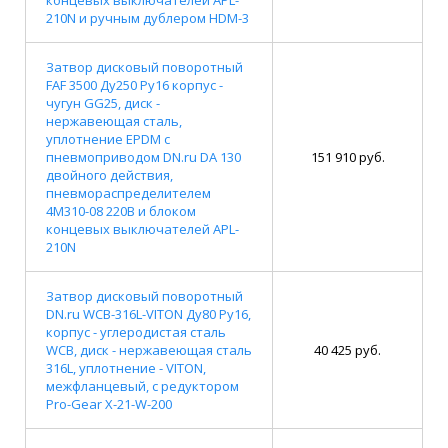
210N и ручным дублером HDM-3
Затвор дисковый поворотный
FAF 3500 Ду250 Ру16 корпус -
чугун GG25, диск -
нержавеющая сталь,
уплотнение EPDM с
пневмоприводом DN.ru DA 130
151 910 руб.
двойного действия,
пневмораспределителем
4M310-08 220В и блоком
концевых выключателей APL-
210N
Затвор дисковый поворотный
DN.ru WCB-316L-VITON Ду80 Ру16,
корпус - углеродистая сталь
WCB, диск - нержавеющая сталь
40 425 руб.
316L, уплотнение - VITON,
межфланцевый, с редуктором
Pro-Gear X-21-W-200