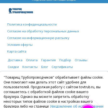
Политика конфиденциальности
Согласие на обработку персональных данных
Согласие на информационную рассылку
Условия оферты
Карта сайта
Доставка
Оплата
Гарантия
Подбор
Отзывы
Скидки
Контакты
Блог
Сертификаты
ООО "Товарищ Трубопроводчиков"
"Товарищ Трубопроводчиков" обрабатывает файлы cookie.
Москва, Рязанский проспект 8, с. 2
Они помогают нам делать этот сайт удобнее для
+7 (495) 065-46-75
пользователей. Продолжая работу с сайтом tovtrub.ru, вы
zakaz@tovtrub.ru
соглашаетесь с обработкой файлов cookie вашего
09:00-17:00 ПН-ПТ
браузера. Однако вы можете запретить обработку
Склад: Москва, Рязанский проспект 8, с. 2
некоторых типов файлов cookie в настройках вашего
браузера либо на странице
Уведомление об использовании