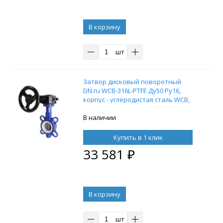
В корзину
шт
Затвор дисковый поворотный
DN.ru WCB-316L-PTFE Ду50 Ру16,
корпус - углеродистая сталь WCB,
диск - нержавеющая сталь 316L,
уплотнение - PTFE, межфланцевый,
В наличии
с редуктором Pro-Gear X-21-W-200
Купить в 1 клик
33 581
₽
В корзину
шт