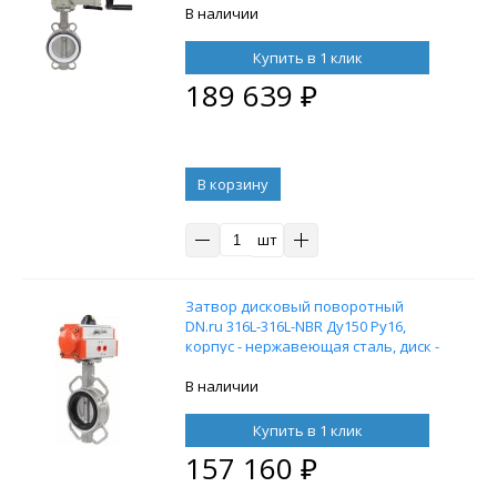
PTFE, с электроприводом ГЗ
В наличии
ОФ-150/22М 220 В
Купить в 1 клик
189 639
₽
В корзину
шт
Затвор дисковый поворотный
DN.ru 316L-316L-NBR Ду150 Ру16,
корпус - нержавеющая сталь, диск -
нержавеющая сталь, уплотнение -
NBR, с пневмоприводом DN.ru SA-
В наличии
130 с возвратными пружинами
Купить в 1 клик
157 160
₽