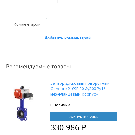
Комментарии
Добавить комментарий
Рекомендуемые товары
Затвор дисковый поворотный
Genebre 2109В 20 Ду300 Ру16
межфланцевый, корпус -
чугунGG20, диск - нержавеющая
сталь, уплотнение NBR, с
В наличии
пневмоприводом DN.ru DA-140
двойного действия и
Купить в 1 клик
пневмораспределителем 4M310-08
330 986
₽
24В