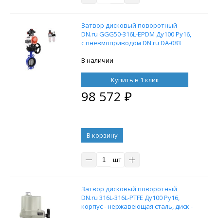
Затвор дисковый поворотный
DN.ru GGG50-316L-EPDM Ду100 Ру16,
с пневмоприводом DN.ru DA-083
двойного действия,
пневмораспределителем 4M310-08
В наличии
220В, ручным дублером HDM-2, БПВ
AFC2000 и БКВ APL-210N
Купить в 1 клик
98 572
₽
В корзину
шт
Затвор дисковый поворотный
DN.ru 316L-316L-PTFE Ду100 Ру16,
корпус - нержавеющая сталь, диск -
нержавеющая сталь, уплотнение -