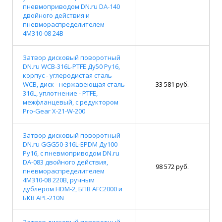
пневмоприводом DN.ru DA-140
двойного действия и
пневмораспределителем
4M310-08 24В
Затвор дисковый поворотный
DN.ru WCB-316L-PTFE Ду50 Ру16,
корпус - углеродистая сталь
WCB, диск - нержавеющая сталь
33 581 руб.
316L, уплотнение - PTFE,
межфланцевый, с редуктором
Pro-Gear X-21-W-200
Затвор дисковый поворотный
DN.ru GGG50-316L-EPDM Ду100
Ру16, с пневмоприводом DN.ru
DA-083 двойного действия,
98 572 руб.
пневмораспределителем
4M310-08 220В, ручным
дублером HDM-2, БПВ AFC2000 и
БКВ APL-210N
Затвор дисковый поворотный