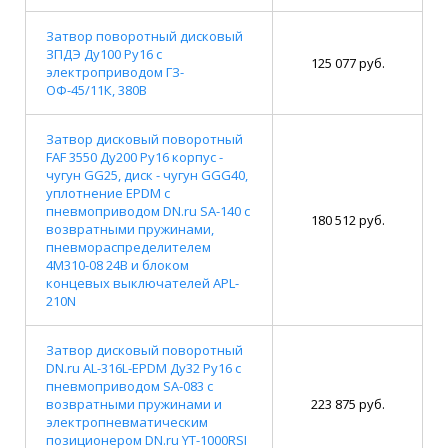
Затвор поворотный дисковый
ЗПДЭ Ду100 Ру16 с
125 077 руб.
электроприводом ГЗ-
ОФ-45/11К, 380В
Затвор дисковый поворотный
FAF 3550 Ду200 Ру16 корпус -
чугун GG25, диск - чугун GGG40,
уплотнение EPDM с
пневмоприводом DN.ru SA-140 с
180 512 руб.
возвратными пружинами,
пневмораспределителем
4M310-08 24В и блоком
концевых выключателей APL-
210N
Затвор дисковый поворотный
DN.ru AL-316L-EPDM Ду32 Ру16 с
пневмоприводом SA-083 с
возвратными пружинами и
223 875 руб.
электропневматическим
позиционером DN.ru YT-1000RSI