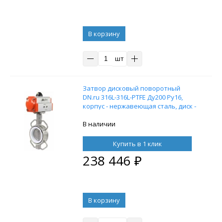
В корзину
шт
Затвор дисковый поворотный
DN.ru 316L-316L-PTFE Ду200 Ру16,
корпус - нержавеющая сталь, диск -
нержавеющая сталь, уплотнение -
PTFE, с пневмоприводом DN.ru DA-
В наличии
140 двойного действия
Купить в 1 клик
238 446
₽
В корзину