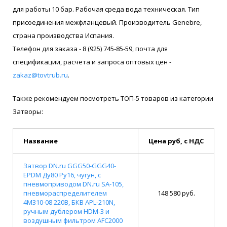
для работы 10 бар. Рабочая среда вода техническая. Тип
присоединения межфланцевый. Производитель Genebre,
страна производства Испания.
Телефон для заказа - 8 (925) 745-85-59, почта для
спецификации, расчета и запроса оптовых цен -
zakaz@tovtrub.ru
.
Также рекомендуем посмотреть ТОП-5 товаров из категории
Затворы:
Название
Цена руб, с НДС
Затвор DN.ru GGG50-GGG40-
EPDM Ду80 Ру16, чугун, с
пневмоприводом DN.ru SA-105,
пневмораспределителем
148 580 руб.
4M310-08 220В, БКВ APL-210N,
ручным дублером HDM-3 и
воздушным фильтром AFC2000