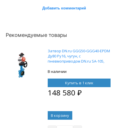
Добавить комментарий
Рекомендуемые товары
Затвор DN.ru GGG50-GGG40-EPDM
Ду80 Ру16, чугун, с
пневмоприводом DN.ru SA-105,
пневмораспределителем 4M310-08
220В, БКВ APL-210N, ручным
В наличии
дублером HDM-3 и воздушным
фильтром AFC2000
Купить в 1 клик
148 580
₽
В корзину