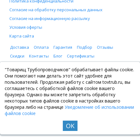
Политика конфиденциальности
Согласие на обработку персональных данных
Согласие на информационную рассылку
Условия оферты
Карта сайта
Доставка
Оплата
Гарантия
Подбор
Отзывы
Скидки
Контакты
Блог
Сертификаты
ООО "Товарищ Трубопроводчиков"
"Товарищ Трубопроводчиков" обрабатывает файлы cookie.
Москва, Рязанский проспект 8, с. 2
Они помогают нам делать этот сайт удобнее для
+7 (495) 065-46-75
пользователей. Продолжая работу с сайтом tovtrub.ru, вы
zakaz@tovtrub.ru
соглашаетесь с обработкой файлов cookie вашего
09:00-17:00 ПН-ПТ
браузера. Однако вы можете запретить обработку
Склад: Москва, Рязанский проспект 8, с. 2
некоторых типов файлов cookie в настройках вашего
браузера либо на странице
Уведомление об использовании
файлов cookie
OK
© Все права защищены. Информация сайта защищена законом об авторских правах, 2020-
2026. Не является публичной офертой