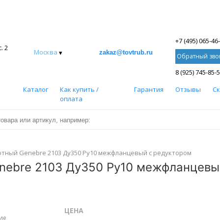
+7 (495) 065-46
. 2
Москва
▾
zakaz@tovtrub.ru
Обратный зво
8 (925) 745-85-
Каталог
Как купить /
Гарантия
Отзывы
С
оплата
тный Genebre 2103 Ду350 Ру10 межфланцевый с редуктором
nebre 2103 Ду350 Ру10 межфланцевый
ЦЕНА
ие