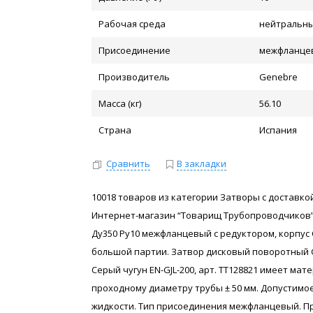
Рабочая среда
нейтральны
Присоединение
межфланце
Производитель
Genebre
Масса (кг)
56.10
Страна
Испания
Сравнить
В закладки
10018 товаров из категории Затворы с доставкой
Интернет-магазин “Товарищ Трубопроводчиков”
Ду350 Ру10 межфланцевый с редуктором, корпус Се
большой партии. Затвор дисковый поворотный G
Серый чугун EN-GJL-200, арт. ТТ128821 имеет мат
проходному диаметру трубы ± 50 мм. Допустимо
жидкости. Тип присоединения межфланцевый. Пр