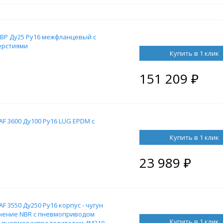
BP Ду25 Ру16 межфланцевый с
ерстиями
Купить в 1 клик
151 209
₽
F 3600 Ду100 Ру16 LUG EPDM с
Купить в 1 клик
23 989
₽
 3550 Ду250 Ру16 корпус - чугун
отнение NBR с пневмоприводом
Купить в 1 клик
я, пневмораспределителем 4M310-