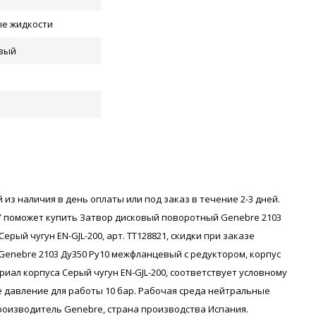
е жидкости
вый
 из наличия в день оплаты или под заказ в течение 2-3 дней.
 поможет купить Затвор дисковый поворотный Genebre 2103
рый чугун EN-GJL-200, арт. ТТ128821, скидки при заказе
enebre 2103 Ду350 Ру10 межфланцевый с редуктором, корпус
ериал корпуса Серый чугун EN-GJL-200, соответствует условному
е давление для работы 10 бар. Рабочая среда нейтральные
оизводитель Genebre, страна производства Испания.