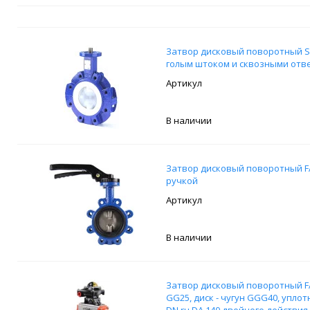
Затвор дисковый поворотный S
голым штоком и сквозными отв
В наличии
Затвор дисковый поворотный FA
ручкой
В наличии
Затвор дисковый поворотный FAF
GG25, диск - чугун GGG40, упл
DN.ru DA 140 двойного действи