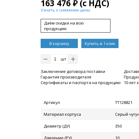
163 476
₽
(с НДС)
Узнать о снижении цены
Даём скидки на всю
продукцию
В корзину
Купить в 1 клик
шт
Заключение договора поставки
Достав
Гарантия производителя
Продукц
Сертификаты и паспорта на продукцию
10 лет
Артикул
ТТ128821
Материал корпуса
Серый чугун
Диаметр (ДУ)
350
Давление (РУ)
10