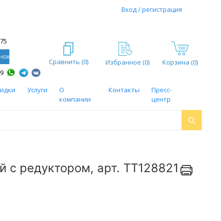
Вход / регистрация
-75
нок
Сравнить (
0
)
Избранное (
0
)
Корзина (0)
59
кидки
Услуги
О
Контакты
Пресс-
компании
центр
 с редуктором, арт. ТТ128821