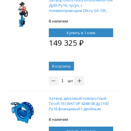
Ду65 Ру16, чугун, с
пневмоприводом DN.ru SA-105,
пневмораспределителем 4M310-08
24В, БКВ APL-210N, ручным
В наличии
дублером HDM-3 и воздушным
фильтром AFC2000
Купить в 1 клик
149 325
₽
В корзину
шт
Затвор дисковый поворотный
Tecofi TECWAT VP 4248-08 Ду1100
Ру16 фланцевый с двойным
эксцентриситетом, корпус - чугун,
диск - чугун, уплотнение - EPDM, с
В наличии
редуктором
Купить в 1 клик