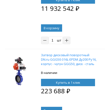
11 932 542
₽
В корзину
шт
Затвор дисковый поворотный
DN.ru GGG50-316L-EPDM Ду200 Ру16,
корпус - чугун GGG50, диск - сталь
316L, EPDM, с пневмоприводом
DN.ru SA-160 с возвратными
В наличии
пружинами,
пневмораспределителем 4M310-08
Купить в 1 клик
24V и блоком концевых
223 688
₽
выключателей APL-210N