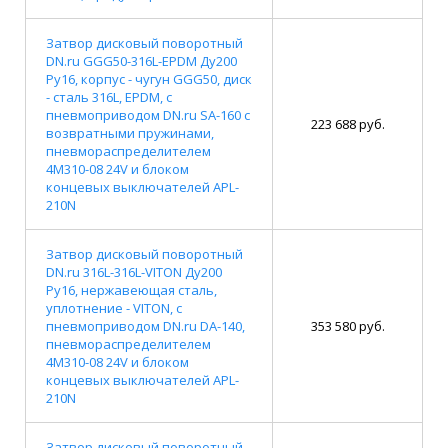
Затвор дисковый поворотный
DN.ru GGG50-316L-EPDM Ду200
Ру16, корпус - чугун GGG50, диск
- сталь 316L, EPDM, с
пневмоприводом DN.ru SA-160 с
223 688 руб.
возвратными пружинами,
пневмораспределителем
4M310-08 24V и блоком
концевых выключателей APL-
210N
Затвор дисковый поворотный
DN.ru 316L-316L-VITON Ду200
Ру16, нержавеющая сталь,
уплотнение - VITON, с
пневмоприводом DN.ru DA-140,
353 580 руб.
пневмораспределителем
4M310-08 24V и блоком
концевых выключателей APL-
210N
Затвор дисковый поворотный