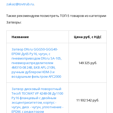
zakaz@tovtrub.ru
.
Также рекомендуем посмотреть ТОП-5 товаров из категории
Затворы:
Название
Цена руб, с НДС
Затвор DN.ru GGG50-GGG40-
EPDM Ду65 Ру16, чугун, с
пневмоприводом DN.ru SA-105,
пневмораспределителем
149 325 руб.
4M310-08 24В, БКВ APL-210N,
ручным дублером HDM-3 и
воздушным фильтром AFC2000
Затвор дисковый поворотный
Tecofi TECWAT VP 4248-08 Ду1100
Ру16 фланцевый с двойным
11 932 542 руб.
эксцентриситетом, корпус -
чугун, диск - чугун, уплотнение -
EPDM, с редуктором