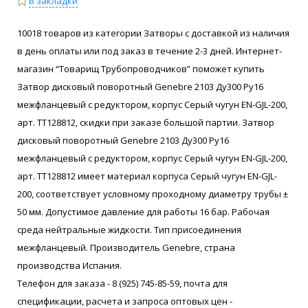
В закладки
10018 товаров из категории Затворы с доставкой из наличия
в день оплаты или под заказ в течение 2-3 дней. Интернет-
магазин “Товарищ Трубопроводчиков” поможет купить
Затвор дисковый поворотный Genebre 2103 Ду300 Ру16
межфланцевый с редуктором, корпус Серый чугун EN-GJL-200,
арт. ТТ128812, скидки при заказе большой партии. Затвор
дисковый поворотный Genebre 2103 Ду300 Ру16
межфланцевый с редуктором, корпус Серый чугун EN-GJL-200,
арт. ТТ128812 имеет материал корпуса Серый чугун EN-GJL-
200, соответствует условному проходному диаметру трубы ±
50 мм. Допустимое давление для работы 16 бар. Рабочая
среда нейтральные жидкости. Тип присоединения
межфланцевый. Производитель Genebre, страна
производства Испания.
Телефон для заказа - 8 (925) 745-85-59, почта для
спецификации, расчета и запроса оптовых цен -