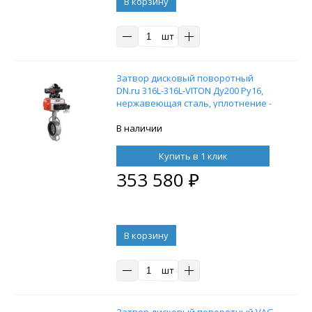
В корзину
шт
Затвор дисковый поворотный
DN.ru 316L-316L-VITON Ду200 Ру16,
нержавеющая сталь, уплотнение -
VITON, с пневмоприводом DN.ru DA-
140, пневмораспределителем
В наличии
4M310-08 24V и блоком концевых
выключателей APL-210N
Купить в 1 клик
353 580
₽
В корзину
шт
Затвор дисковый поворотный VAG