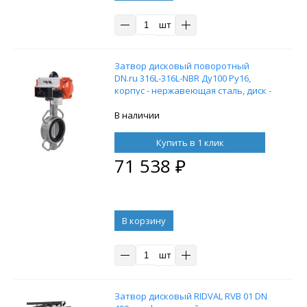
шт
Затвор дисковый поворотный
DN.ru 316L-316L-NBR Ду100 Ру16,
корпус - нержавеющая сталь, диск -
нержавеющая сталь, уплотнение -
NBR, с пневмоприводом DN.ru DA-
В наличии
083 и пневмораспределителем
4M310-08 220V
Купить в 1 клик
71 538
₽
В корзину
шт
Затвор дисковый RIDVAL RVB 01 DN