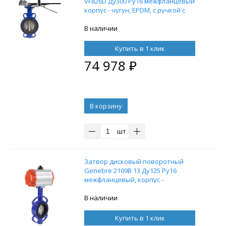
VF826D Ду300 Ру16 межфланцевый
корпус - чугун, EPDM, с ручкой с
концевыми выключателями
В наличии
Купить в 1 клик
74 978
₽
В корзину
шт
Затвор дисковый поворотный
Genebre 2109В 13 Ду125 Ру16
межфланцевый, корпус -
чугунGG20, диск - нержавеющая
сталь, уплотнение NBR, с
В наличии
пневмоприводом DN.ru DA-083
двойного действия
Купить в 1 клик