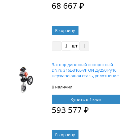
68 667
₽
В корзину
шт
Затвор дисковый поворотный
DN.ru 316L-316L-VITON Ду250 Ру16,
нержавеющая сталь, уплотнение -
VITON, с пневмоприводом DN.ru DA-
140, пневмораспределителем
В наличии
4M310-08 220V, БКВ APL-210N и
ручным дублером HDM-4
Купить в 1 клик
593 577
₽
В корзину