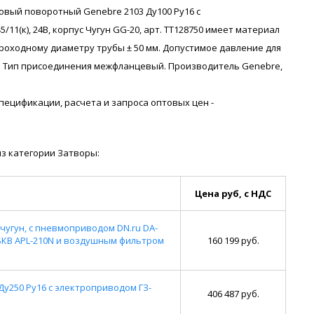
овый поворотный Genebre 2103 Ду100 Ру16 с
(к), 24В, корпус Чугун GG-20, арт. ТТ128750 имеет материал
проходному диаметру трубы ± 50 мм. Допустимое давление для
я. Тип присоединения межфланцевый. Производитель Genebre,
я спецификации, расчета и запроса оптовых цен -
з категории Затворы:
Цена руб, с НДС
чугун, с пневмоприводом DN.ru DA-
 БКВ APL-210N и воздушным фильтром
160 199 руб.
Ду250 Ру16 с электроприводом ГЗ-
406 487 руб.