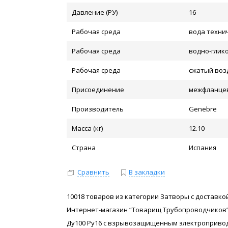
Давление (РУ)
16
Рабочая среда
вода техни
Рабочая среда
водно-глик
Рабочая среда
сжатый воз
Присоединение
межфланце
Производитель
Genebre
Масса (кг)
12.10
Страна
Испания
Сравнить
В закладки
10018 товаров из категории Затворы с доставкой
Интернет-магазин “Товарищ Трубопроводчиков”
Ду100 Ру16 с взрывозащищенным электроприводом 