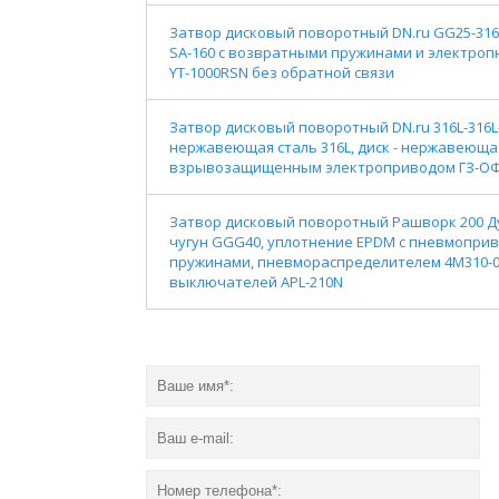
Затвор дисковый поворотный DN.ru GG25-316
SA-160 с возвратными пружинами и электро
YT-1000RSN без обратной связи
Затвор дисковый поворотный DN.ru 316L-316L-
нержавеющая сталь 316L, диск - нержавеющая 
взрывозащищенным электроприводом ГЗ-ОФВ-
Затвор дисковый поворотный Рашворк 200 Ду25
чугун GGG40, уплотнение EPDM с пневмоприв
пружинами, пневмораспределителем 4M310-0
выключателей APL-210N