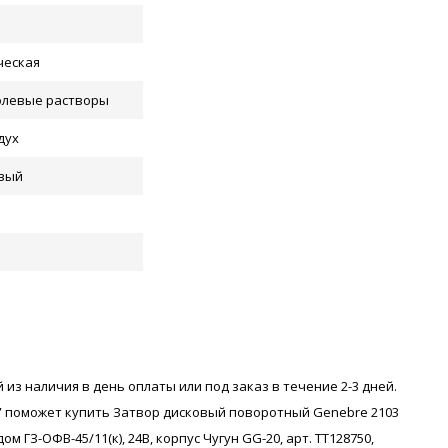
ческая
олевые растворы
дух
вый
 из наличия в день оплаты или под заказ в течение 2-3 дней.
 поможет купить Затвор дисковый поворотный Genebre 2103
ГЗ-ОФВ-45/11(к), 24В, корпус Чугун GG-20, арт. ТТ128750,