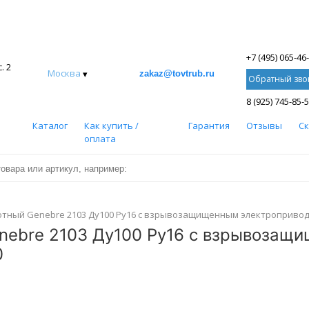
+7 (495) 065-46
. 2
Москва
▾
zakaz@tovtrub.ru
Обратный зво
8 (925) 745-85-
Каталог
Как купить /
Гарантия
Отзывы
С
оплата
тный Genebre 2103 Ду100 Ру16 с взрывозащищенным электроприводом
nebre 2103 Ду100 Ру16 с взрывозащ
0