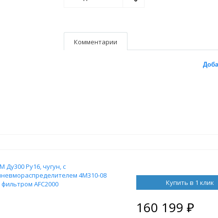
Комментарии
Доба
Ду300 Ру16, чугун, с
 пневмораспределителем 4M310-08
Купить в 1 клик
м фильтром AFC2000
160 199
₽