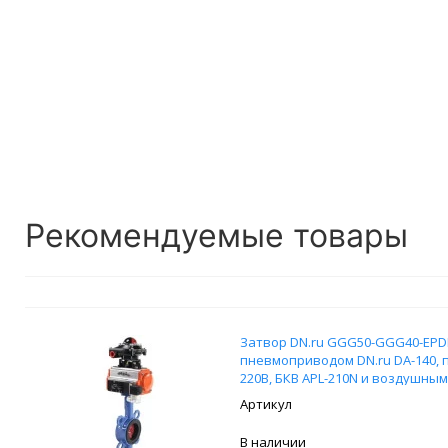
Рекомендуемые товары
Затвор DN.ru GGG50-GGG40-EPDM 
пневмоприводом DN.ru DA-140,
220В, БКВ APL-210N и воздушны
В наличии