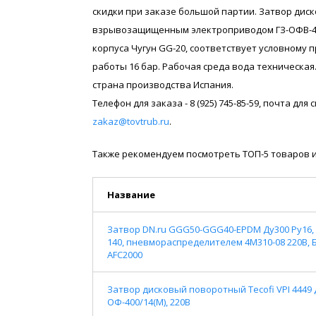
скидки при заказе большой партии. Затвор диск
взрывозащищенным электроприводом ГЗ-ОФВ-45/11
корпуса Чугун GG-20, соответствует условному 
работы 16 бар. Рабочая среда вода техническа
страна производства Испания.
Телефон для заказа - 8 (925) 745-85-59, почта дл
zakaz@tovtrub.ru
.
Также рекомендуем посмотреть ТОП-5 товаров и
Название
Затвор DN.ru GGG50-GGG40-EPDM Ду300 Ру16, 
140, пневмораспределителем 4M310-08 220В,
AFC2000
Затвор дисковый поворотный Tecofi VPI 4449 
ОФ-400/14(М), 220В