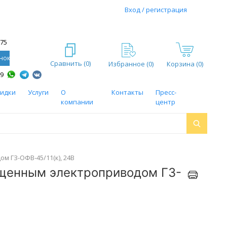
Вход / регистрация
-75
нок
Сравнить (
0
)
Избранное (
0
)
Корзина (0)
59
кидки
Услуги
О
Контакты
Пресс-
компании
центр
 ГЗ-ОФВ-45/11(к), 24В
ищенным электроприводом ГЗ-