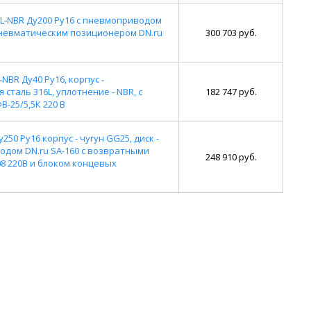
L-NBR Ду200 Ру16 с пневмоприводом
пневматическим позиционером DN.ru
300 703 руб.
NBR Ду40 Ру16, корпус -
сталь 316L, уплотнение - NBR, с
182 747 руб.
25/5,5К 220 В
0 Ру16 корпус - чугун GG25, диск -
одом DN.ru SA-160 с возвратными
248 910 руб.
8 220В и блоком концевых