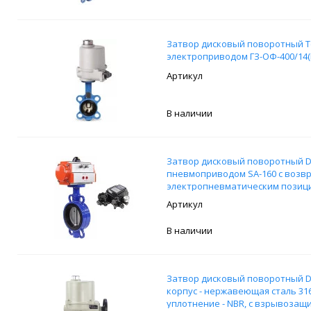
Затвор дисковый поворотный Tec
электроприводом ГЗ-ОФ-400/14(М
В наличии
Затвор дисковый поворотный DN
пневмоприводом SA-160 с возв
электропневматическим позици
обратной связи
В наличии
Затвор дисковый поворотный DN.
корпус - нержавеющая сталь 316
уплотнение - NBR, с взрывоза