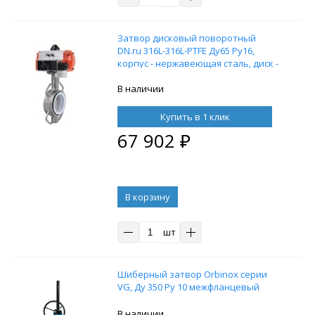
Затвор дисковый поворотный
DN.ru 316L-316L-PTFE Ду65 Ру16,
корпус - нержавеющая сталь, диск -
нержавеющая сталь, уплотнение -
PTFE, с пневмоприводом DN.ru DA-
В наличии
083 и пневмораспределителем
4M310-08 220V
Купить в 1 клик
67 902
₽
В корзину
шт
Шиберный затвор Orbinox серии
VG, Ду 350 Ру 10 межфланцевый
В наличии