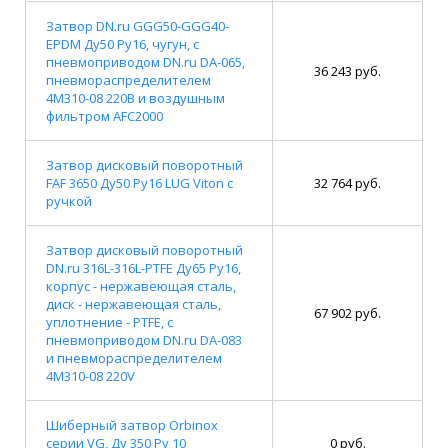
Затвор DN.ru GGG50-GGG40-
EPDM Ду50 Ру16, чугун, с
пневмоприводом DN.ru DA-065,
36 243 руб.
пневмораспределителем
4M310-08 220В и воздушным
фильтром AFC2000
Затвор дисковый поворотный
FAF 3650 Ду50 Ру16 LUG Viton с
32 764 руб.
ручкой
Затвор дисковый поворотный
DN.ru 316L-316L-PTFE Ду65 Ру16,
корпус - нержавеющая сталь,
диск - нержавеющая сталь,
67 902 руб.
уплотнение - PTFE, с
пневмоприводом DN.ru DA-083
и пневмораспределителем
4M310-08 220V
Шиберный затвор Orbinox
серии VG, Ду 350 Ру 10
0 руб.