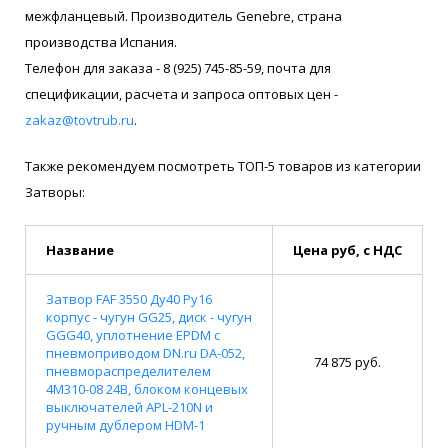
межфланцевый. Производитель Genebre, страна
производства Испания.
Телефон для заказа - 8 (925) 745-85-59, почта для
спецификации, расчета и запроса оптовых цен -
zakaz@tovtrub.ru
.
Также рекомендуем посмотреть ТОП-5 товаров из категории
Затворы:
Название
Цена руб, с НДС
Затвор FAF 3550 Ду40 Ру16
корпус - чугун GG25, диск - чугун
GGG40, уплотнение EPDM с
пневмоприводом DN.ru DA-052,
74 875 руб.
пневмораспределителем
4M310-08 24В, блоком концевых
выключателей APL-210N и
ручным дублером HDM-1