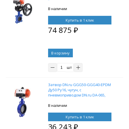
пневмоприводом DN.ru DA-052,
пневмораспределителем 4M310-08
В наличии
24В, блоком концевых
выключателей APL-210N и ручным
Купить в 1 клик
дублером HDM-1
74 875
₽
В корзину
шт
Затвор DN.ru GGG50-GGG40-EPDM
Ду50 Ру16, чугун, с
пневмоприводом DN.ru DA-065,
пневмораспределителем 4M310-08
220В и воздушным фильтром
В наличии
AFC2000
Купить в 1 клик
36 243
₽