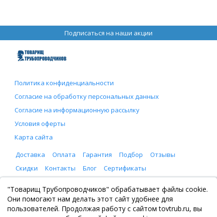
Подписаться на наши акции
Политика конфиденциальности
Согласие на обработку персональных данных
Согласие на информационную рассылку
Условия оферты
Карта сайта
Доставка
Оплата
Гарантия
Подбор
Отзывы
Скидки
Контакты
Блог
Сертификаты
ООО "Товарищ Трубопроводчиков"
"Товарищ Трубопроводчиков" обрабатывает файлы cookie.
Москва, Рязанский проспект 8, с. 2
Они помогают нам делать этот сайт удобнее для
+7 (495) 065-46-75
пользователей. Продолжая работу с сайтом tovtrub.ru, вы
zakaz@tovtrub.ru