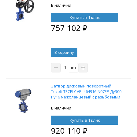
пневмораспределителем 4M310-08
В наличии
220В, блоком концевых
выключателей APL-210N и ручным
Купить в 1 клик
дублером HDM-4
757 102
₽
В корзину
шт
Затвор дисковый поворотный
Tecofi TECFLY VPI 464916-N07EP Ду300
Ру16 межфланцевый с резьбовыми
проушинами, корпус - чугун, диск -
GX5CrNiMo19-11-2, уплотнение -
В наличии
EPDM, с пневмоприводом
одностороннего действия
Купить в 1 клик
920 110
₽