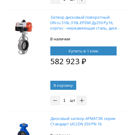
Затвор дисковый поворотный
DN.ru 316L-316L-EPDM Ду250 Ру16,
корпус - нержавеющая сталь, диск -
нержавеющая сталь, уплотнение -
EPDM, с пневмоприводом DN.ru SA-
В наличии
210 и пневмораспределителем
4M310-08 24V
Купить в 1 клик
582 923
₽
В корзину
шт
Дисковый затвор АРМАТЭК серии
Стандарт (АС) DN 250 PN 16