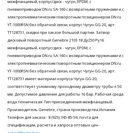
межфланцевый, корпус/диск - чугун, EPDM, с
пневмоприводом DN.ru SA-160 с возвратными пружинами и с
электропневматическим поворотным позиционером DN.ru
YT-1000RSN без обратной связи, корпус Чугун GG-20, арт.
ТТ128731, скидки при заказе большой партии. Затвор
дисковый поворотный Genebre 2103 18 Ду250 Ру16
межфланцевый, корпус/диск - чугун, EPDM, с
пневмоприводом DN.ru SA-160 с возвратными пружинами и с
электропневматическим поворотным позиционером DN.ru
YT-1000RSN без обратной связи, корпус Чугун GG-20, арт.
ТТ128731 имеет материал корпуса Чугун GG-20,
соответствует условному проходному диаметру трубы ± 50
мм. Допустимое давление для работы 16 бар. Рабочая среда
вода техническая. Тип присоединения межфланцевый.
Производитель Genebre, страна производства Испания.
Телефон для заказа - 8 (925) 745-85-59, почта для
спецификации, расчета и запроса оптовых цен -
zakaz@tovtrub.ru
.