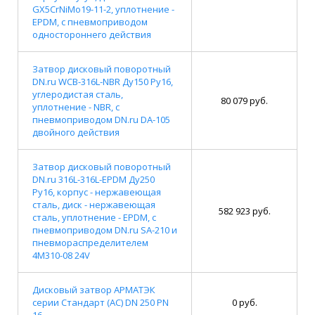
GX5CrNiMo19-11-2, уплотнение -
EPDM, с пневмоприводом
одностороннего действия
Затвор дисковый поворотный
DN.ru WCB-316L-NBR Ду150 Ру16,
углеродистая сталь,
80 079 руб.
уплотнение - NBR, с
пневмоприводом DN.ru DA-105
двойного действия
Затвор дисковый поворотный
DN.ru 316L-316L-EPDM Ду250
Ру16, корпус - нержавеющая
сталь, диск - нержавеющая
582 923 руб.
сталь, уплотнение - EPDM, с
пневмоприводом DN.ru SA-210 и
пневмораспределителем
4M310-08 24V
Дисковый затвор АРМАТЭК
серии Стандарт (АС) DN 250 PN
0 руб.
16