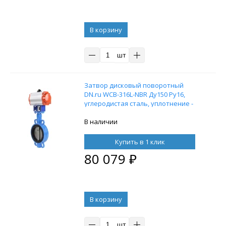
В корзину
шт
Затвор дисковый поворотный
DN.ru WCB-316L-NBR Ду150 Ру16,
углеродистая сталь, уплотнение -
NBR, с пневмоприводом DN.ru DA-
105 двойного действия
В наличии
Купить в 1 клик
80 079
₽
В корзину
шт