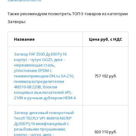
Также рекомендуем посмотреть ТОП-5 товаров из категории
Затворы:
Название
Цена руб, с НДС
Затвор FAF 3500 Ду300 Ру16
корпус - чугун GG25, диск -
нержавеющая сталь,
уплотнение EPDM с
пневмоприводом DN.ru SA-210,
757 102 руб.
пневмораспределителем
4M310-08 220В, блоком
концевых выключателей APL-
210N и ручным дублером HDM-4
Затвор дисковый поворотный
Tecofi TECFLY VPI 464916-N07EP
Ду300 Ру16 межфланцевый с
резьбовыми проушинами,
920 110 руб.
корпус - чугун, диск -