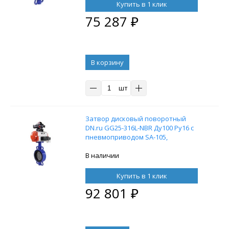
Купить в 1 клик
75 287
₽
В корзину
шт
Затвор дисковый поворотный
DN.ru GG25-316L-NBR Ду100 Ру16 с
пневмоприводом SA-105,
пневмораспределителем 4M310-08
24V и БКВ APL-210N
В наличии
Купить в 1 клик
92 801
₽