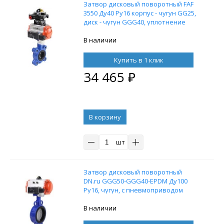
Затвор дисковый поворотный FAF
3550 Ду40 Ру16 корпус - чугун GG25,
диск - чугун GGG40, уплотнение
EPDM с пневмоприводом DN.ru DA-
052 двойного действия,
В наличии
пневмораспределителем 4M310-08
220В и блоком концевых
Купить в 1 клик
выключателей APL-210N
34 465
₽
В корзину
шт
Затвор дисковый поворотный
DN.ru GGG50-GGG40-EPDM Ду100
Ру16, чугун, с пневмоприводом
DN.ru SA-105 и
пневмораспределителем 4M310-08
В наличии
24В