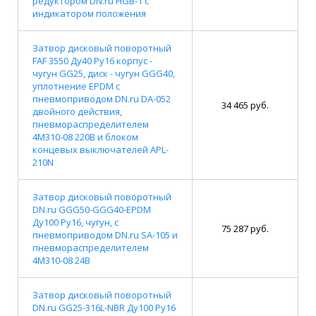
редуктором DN.ru HGB-1 с
индикатором положения
Затвор дисковый поворотный
FAF 3550 Ду40 Ру16 корпус -
чугун GG25, диск - чугун GGG40,
уплотнение EPDM с
пневмоприводом DN.ru DA-052
34 465 руб.
двойного действия,
пневмораспределителем
4M310-08 220В и блоком
концевых выключателей APL-
210N
Затвор дисковый поворотный
DN.ru GGG50-GGG40-EPDM
Ду100 Ру16, чугун, с
75 287 руб.
пневмоприводом DN.ru SA-105 и
пневмораспределителем
4M310-08 24В
Затвор дисковый поворотный
DN.ru GG25-316L-NBR Ду100 Ру16