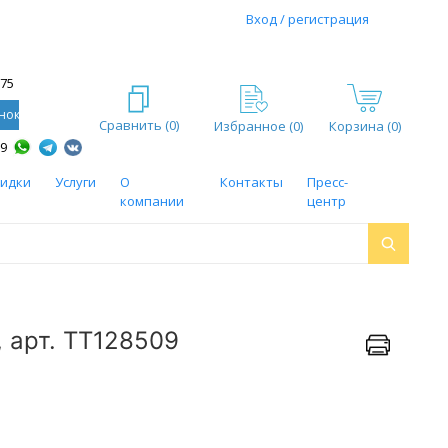
Вход / регистрация
-75
нок
Сравнить (
0
)
Избранное (
0
)
Корзина (0)
59
кидки
Услуги
О
Контакты
Пресс-
компании
центр
 арт. ТТ128509