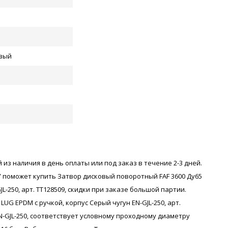
вый
 из наличия в день оплаты или под заказ в течение 2-3 дней.
 поможет купить Затвор дисковый поворотный FAF 3600 Ду65
JL-250, арт. ТТ128509, скидки при заказе большой партии.
UG EPDM с ручкой, корпус Серый чугун EN-GJL-250, арт.
N-GJL-250, соответствует условному проходному диаметру