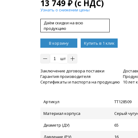
13 749
₽
(с НДС)
Узнать о снижении цены
Даём скидки на всю
продукцию
В корзину
Купить в 1 клик
шт
Заключение договора поставки
Достав
Гарантия производителя
Продукц
Сертификаты и паспорта на продукцию
10 лет
Артикул
ТТ128509
Материал корпуса
Серый чугун
Диаметр (ДУ)
65
Давление (РУ)
16