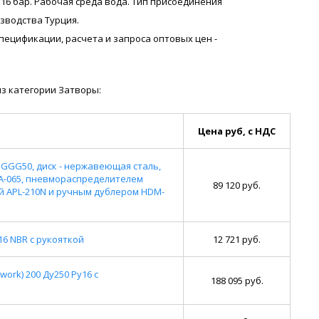
 16 бар. Рабочая среда вода. Тип присоединения
зводства Турция.
я спецификации, расчета и запроса оптовых цен -
з категории Затворы:
Цена руб, с НДС
гунGGG50, диск - нержавеющая сталь,
A-065, пневмораспределителем
89 120 руб.
й APL-210N и ручным дублером HDM-
6 NBR с рукояткой
12 721 руб.
rk) 200 Ду250 Ру16 с
188 095 руб.