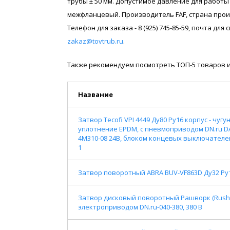
трубы ± 50 мм. Допустимое давление для работы
межфланцевый. Производитель FAF, страна прои
Телефон для заказа - 8 (925) 745-85-59, почта дл
zakaz@tovtrub.ru
.
Также рекомендуем посмотреть ТОП-5 товаров и
Название
Затвор Tecofi VPI 4449 Ду80 Ру16 корпус - чу
уплотнение EPDM, с пневмоприводом DN.ru D
4M310-08 24В, блоком концевых выключателе
1
Затвор поворотный ABRA BUV-VF863D Ду32 Ру1
Затвор дисковый поворотный Рашворк (Rushwo
электроприводом DN.ru-040-380, 380 В