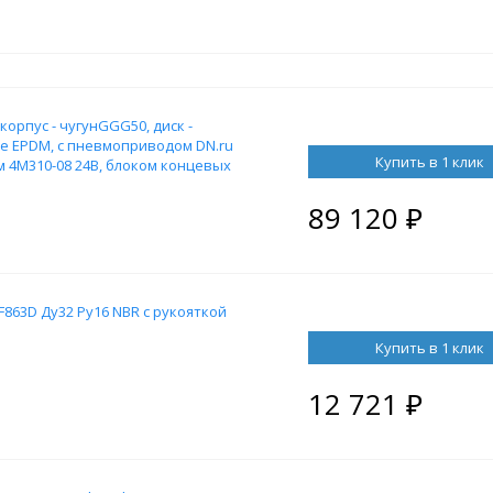
 корпус - чугунGGG50, диск -
е EPDM, с пневмоприводом DN.ru
Купить в 1 клик
 4M310-08 24В, блоком концевых
ым дублером HDM-1
89 120
₽
863D Ду32 Ру16 NBR с рукояткой
Купить в 1 клик
12 721
₽