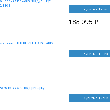
шворк (Rushwork) 200 Ду250 Ру16
, 380 В
Купить в 1 клик
188 095
₽
сковый BUTTERFLY EFFEBI POLARIS
Купить в 1 клик
9с70нж DN 600 под приварку
Купить в 1 клик