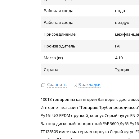
Рабочая среда
вода
Рабочая среда
воздух
Присоединение
межфланце
Производитель
FAF
Масса (кг)
4.10
Страна
Турция
Сравнить
В закладки
10018 товаров из категории Затворы с доставкой
Интернет-магазин “Товарищ Трубопроводчиков”
Ру16 LUG EPDM с ручкой, корпус Серый чугун EN-G
Затвор дисковый поворотный FAF 3600 Ду65 Ру16 L
ТТ128509 имеет материал корпуса Серый чугун E