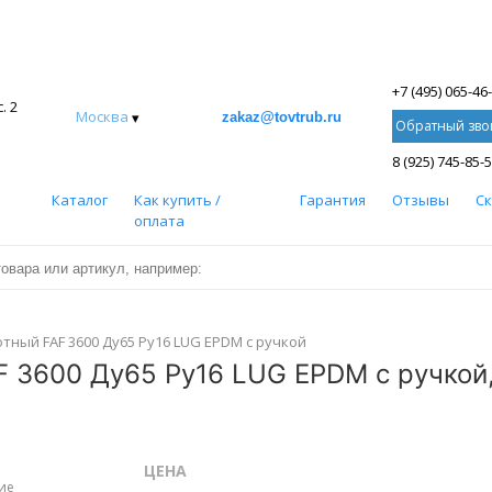
+7 (495) 065-46
. 2
Москва
▾
zakaz@tovtrub.ru
Обратный зво
8 (925) 745-85-
Каталог
Как купить /
Гарантия
Отзывы
С
оплата
ный FAF 3600 Ду65 Ру16 LUG EPDM с ручкой
 3600 Ду65 Ру16 LUG EPDM с ручкой,
ЦЕНА
ие