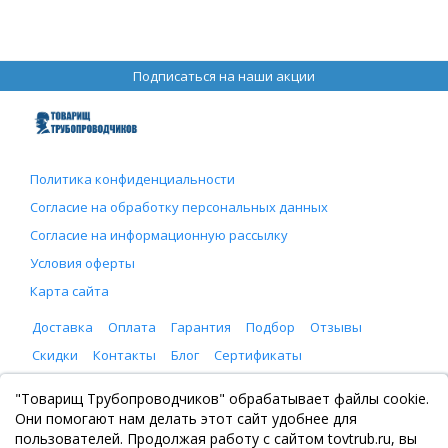
Подписаться на наши акции
Политика конфиденциальности
Согласие на обработку персональных данных
Согласие на информационную рассылку
Условия оферты
Карта сайта
Доставка
Оплата
Гарантия
Подбор
Отзывы
Скидки
Контакты
Блог
Сертификаты
ООО "Товарищ Трубопроводчиков"
"Товарищ Трубопроводчиков" обрабатывает файлы cookie.
Москва, Рязанский проспект 8, с. 2
Они помогают нам делать этот сайт удобнее для
+7 (495) 065-46-75
пользователей. Продолжая работу с сайтом tovtrub.ru, вы