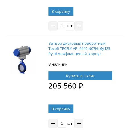
В корзину
шт
Затвор дисковый поворотный
Tecofi TECFLY VPI 4449-N07NI Ду125
Ру16 межфланцевый, корпус -
ковкий чугун, диск - нержавеющая
сталь, уплотнение NBR с
В наличии
пневмоприводом одностороннего
действия
Купить в 1 клик
205 560
₽
В корзину
шт