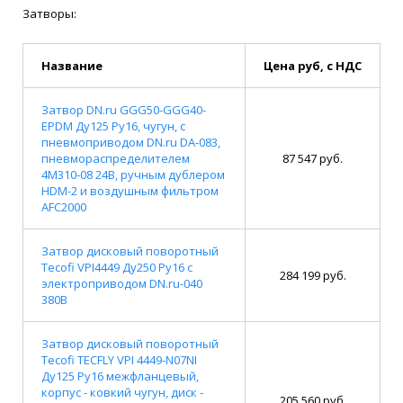
Затворы:
Название
Цена руб, с НДС
Затвор DN.ru GGG50-GGG40-
EPDM Ду125 Ру16, чугун, с
пневмоприводом DN.ru DA-083,
пневмораспределителем
87 547 руб.
4M310-08 24В, ручным дублером
HDM-2 и воздушным фильтром
AFC2000
Затвор дисковый поворотный
Tecofi VPI4449 Ду250 Ру16 с
284 199 руб.
электроприводом DN.ru-040
380В
Затвор дисковый поворотный
Tecofi TECFLY VPI 4449-N07NI
Ду125 Ру16 межфланцевый,
корпус - ковкий чугун, диск -
205 560 руб.