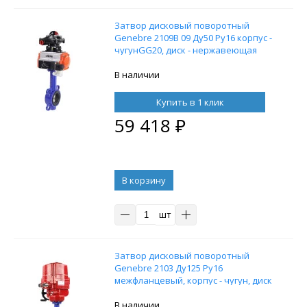
Затвор дисковый поворотный
Genebre 2109В 09 Ду50 Ру16 корпус -
чугунGG20, диск - нержавеющая
сталь, уплотнение NBR, с
пневмоприводом DN.ru SA-065 с
В наличии
возвратными пружинами,
пневмораспределителем 4M310-08
Купить в 1 клик
24В и блоком концевых
59 418
₽
выключателей APL-210N
В корзину
шт
Затвор дисковый поворотный
Genebre 2103 Ду125 Ру16
межфланцевый, корпус - чугун, диск
- чугун, EPDM, с электроприводом
DN.ru EX-010 24В
В наличии