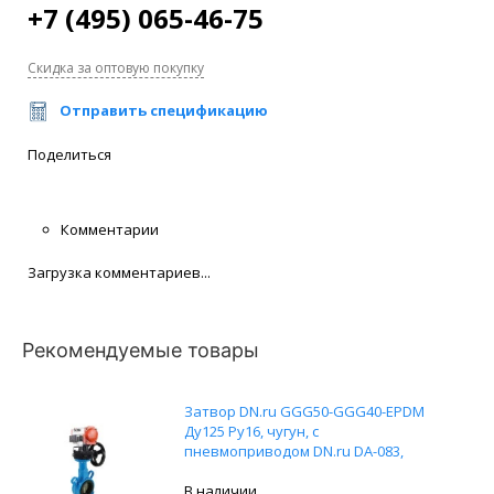
+7 (495) 065-46-75
Скидка за оптовую покупку
Отправить спецификацию
Поделиться
Комментарии
Загрузка комментариев...
Рекомендуемые товары
Затвор DN.ru GGG50-GGG40-EPDM
Ду125 Ру16, чугун, с
пневмоприводом DN.ru DA-083,
пневмораспределителем 4M310-08
24В, ручным дублером HDM-2 и
В наличии