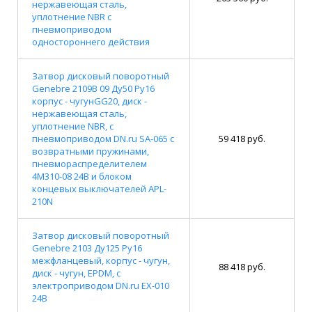
нержавеющая сталь,
уплотнение NBR с
пневмоприводом
одностороннего действия
Затвор дисковый поворотный
Genebre 2109В 09 Ду50 Ру16
корпус - чугунGG20, диск -
нержавеющая сталь,
уплотнение NBR, с
пневмоприводом DN.ru SA-065 с
59 418 руб.
возвратными пружинами,
пневмораспределителем
4M310-08 24В и блоком
концевых выключателей APL-
210N
Затвор дисковый поворотный
Genebre 2103 Ду125 Ру16
межфланцевый, корпус - чугун,
88 418 руб.
диск - чугун, EPDM, с
электроприводом DN.ru EX-010
24В