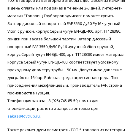
10018 товаров из категории Затворы с доставкой из наличия
в день оплаты или под заказ в течение 2-3 дней. Интернет-
магазин “Товарищ Трубопроводчиков” поможет купить
Затвор дисковый поворотный FAF 3550 Ду50 Ру16 чугунный
Viton с ручкой, корпус Серый чугун EN-GJL-400, арт. ТТ128380,
скидки при заказе большой партии. Затвор дисковый
поворотный FAF 3550 Ду50 Ру16 чугунный Viton с ручкой,
корпус Серый чугун EN-GJL-400, арт. ТТ128380 имеет материал
корпуса Серый чугун EN-GJL-400, соответствует условному
проходному диаметру трубы ± 50 мм. Допустимое давление
для работы 16 бар. Рабочая среда агрессивная среда. Тип
присоединения межфланцевый. Производитель FAF, страна
производства Турция.
Телефон для заказа - 8 (925) 745-85-59, почта для
спецификации, расчета и запроса оптовых цен -
zakaz@tovtrub.ru
.
Также рекомендуем посмотреть ТОП-5 товаров из категории