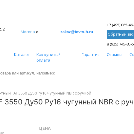
+7 (495) 065-46
. 2
Москва
▾
zakaz@tovtrub.ru
Обратный зво
8 (925) 745-85-
Каталог
Как купить /
Гарантия
Отзывы
С
оплата
ный FAF 3550 Ду50 Ру16 чугунный NBR с ручкой
 3550 Ду50 Ру16 чугунный NBR с руч
ЦЕНА
ие