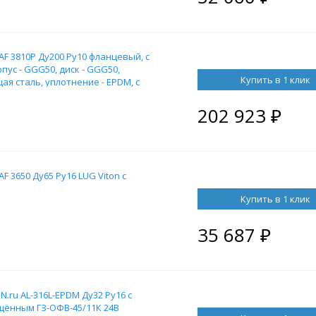
F 3810P Ду200 Ру10 фланцевый, с
ус - GGG50, диск - GGG50,
Купить в 1 клик
я сталь, уплотнение - EPDM, с
202 923
₽
 3650 Ду65 Ру16 LUG Viton с
Купить в 1 клик
35 687
₽
.ru AL-316L-EPDM Ду32 Ру16 с
ённым ГЗ-ОФВ-45/11К 24В