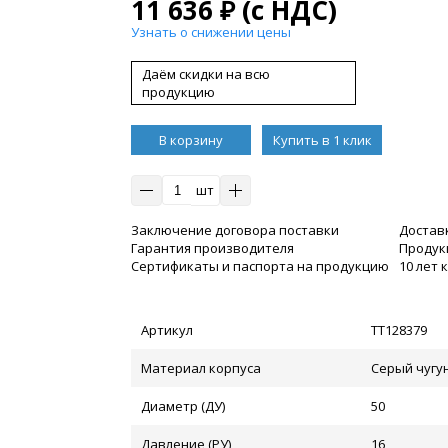
11 636
₽
(с НДС)
Узнать о снижении цены
Даём скидки на всю
продукцию
В корзину
Купить в 1 клик
шт
Заключение договора поставки
Достав
Гарантия производителя
Продукц
Сертификаты и паспорта на продукцию
10 лет
Артикул
ТТ128379
Материал корпуса
Серый чугун
Диаметр (ДУ)
50
Давление (РУ)
16