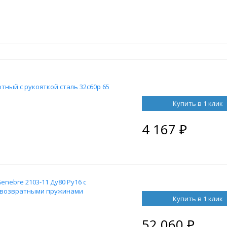
тный с рукояткой сталь 32с60р 65
Купить в 1 клик
4 167
₽
nebre 2103-11 Ду80 Ру16 с
с возвратными пружинами
Купить в 1 клик
52 060
₽