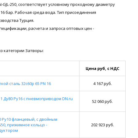
N-GJL-250, соответствует условному проходному диаметру
 16 бар. Рабочая среда вода. Тип присоединения
зводства Турция.
я спецификации, расчета и запроса оптовых цен -
з категории Затворы:
Цена руб, с НДС
ой сталь 32с60р 65 PN 16
4 167 руб.
1 Ду80 Ру16 с пневмоприводом DN.ru
52 060 руб.
0 Ру10 фланцевый, с двойным
G50, прижимное кольцо -
202 923 руб.
едуктором