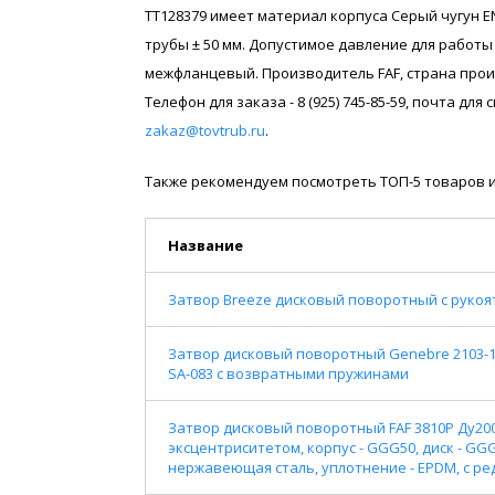
ТТ128379 имеет материал корпуса Серый чугун E
трубы ± 50 мм. Допустимое давление для работы
межфланцевый. Производитель FAF, страна прои
Телефон для заказа - 8 (925) 745-85-59, почта дл
zakaz@tovtrub.ru
.
Также рекомендуем посмотреть ТОП-5 товаров и
Название
Затвор Breeze дисковый поворотный с рукоятк
Затвор дисковый поворотный Genebre 2103-1
SA-083 с возвратными пружинами
Затвор дисковый поворотный FAF 3810P Ду20
эксцентриситетом, корпус - GGG50, диск - GG
нержавеющая сталь, уплотнение - EPDM, с р