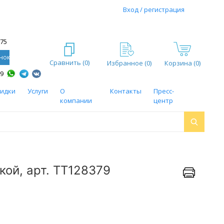
Вход / регистрация
-75
нок
Сравнить (
0
)
Избранное (
0
)
Корзина (0)
59
кидки
Услуги
О
Контакты
Пресс-
компании
центр
кой, арт. ТТ128379