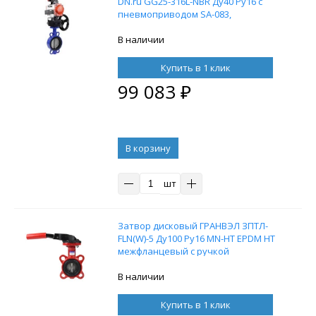
DN.ru GG25-316L-NBR Ду40 Ру16 с
пневмоприводом SA-083,
пневмораспределителем 4M310-08
220V, БКВ APL-210N и ручным
В наличии
дублером HDM-2
Купить в 1 клик
99 083
₽
В корзину
шт
Затвор дисковый ГРАНВЭЛ ЗПТЛ-
FLN(W)-5 Ду100 Ру16 MN-HT EPDM HT
межфланцевый с ручкой
В наличии
Купить в 1 клик