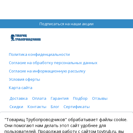
Подписаться на наши акции
Политика конфиденциальности
Согласие на обработку персональных данных
Согласие на информационную рассылку
Условия оферты
Карта сайта
Доставка
Оплата
Гарантия
Подбор
Отзывы
Скидки
Контакты
Блог
Сертификаты
ООО "Товарищ Трубопроводчиков"
"Товарищ Трубопроводчиков" обрабатывает файлы cookie.
Москва, Рязанский проспект 8, с. 2
Они помогают нам делать этот сайт удобнее для
+7 (495) 065-46-75
пользователей. Продолжая работу с сайтом tovtrub.ru, вы