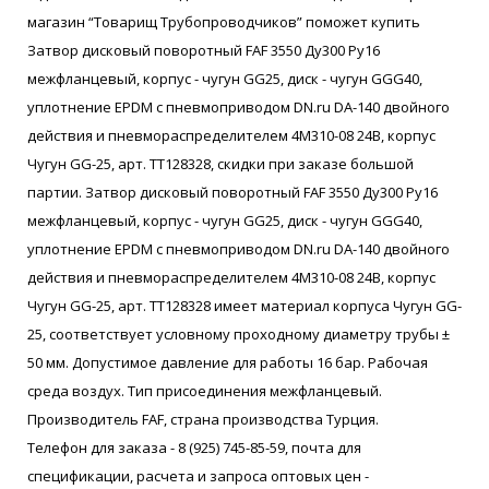
магазин “Товарищ Трубопроводчиков” поможет купить
Затвор дисковый поворотный FAF 3550 Ду300 Ру16
межфланцевый, корпус - чугун GG25, диск - чугун GGG40,
уплотнение EPDM с пневмоприводом DN.ru DA-140 двойного
действия и пневмораспределителем 4M310-08 24В, корпус
Чугун GG-25, арт. ТТ128328, скидки при заказе большой
партии. Затвор дисковый поворотный FAF 3550 Ду300 Ру16
межфланцевый, корпус - чугун GG25, диск - чугун GGG40,
уплотнение EPDM с пневмоприводом DN.ru DA-140 двойного
действия и пневмораспределителем 4M310-08 24В, корпус
Чугун GG-25, арт. ТТ128328 имеет материал корпуса Чугун GG-
25, соответствует условному проходному диаметру трубы ±
50 мм. Допустимое давление для работы 16 бар. Рабочая
среда воздух. Тип присоединения межфланцевый.
Производитель FAF, страна производства Турция.
Телефон для заказа - 8 (925) 745-85-59, почта для
спецификации, расчета и запроса оптовых цен -