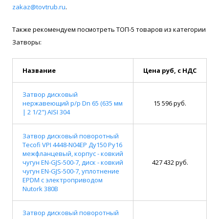
zakaz@tovtrub.ru
.
Также рекомендуем посмотреть ТОП-5 товаров из категории
Затворы:
Название
Цена руб, с НДС
Затвор дисковый
нержавеющий р/р Dn 65 (635 мм
15 596 руб.
| 2 1/2") AISI 304
Затвор дисковый поворотный
Tecofi VPI 4448-N04EP Ду150 Ру16
межфланцевый, корпус - ковкий
чугун EN-GJS-500-7, диск - ковкий
427 432 руб.
чугун EN-GJS-500-7, уплотнение
EPDM с электроприводом
Nutork 380В
Затвор дисковый поворотный