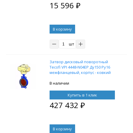
15 596
₽
В корзину
шт
Затвор дисковый поворотный
Tecofi VPI 4448-N04EP Ду150 Ру16
межфланцевый, корпус - ковкий
чугун EN-GJS-500-7, диск - ковкий
чугун EN-GJS-500-7, уплотнение
В наличии
EPDM с электроприводом Nutork
380В
Купить в 1 клик
427 432
₽
В корзину