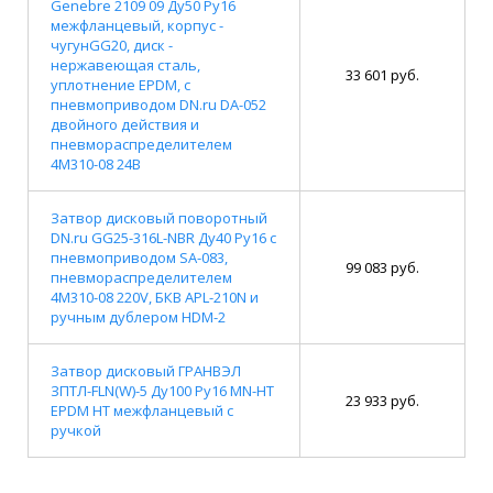
Genebre 2109 09 Ду50 Ру16
межфланцевый, корпус -
чугунGG20, диск -
нержавеющая сталь,
33 601 руб.
уплотнение EPDM, с
пневмоприводом DN.ru DA-052
двойного действия и
пневмораспределителем
4M310-08 24В
Затвор дисковый поворотный
DN.ru GG25-316L-NBR Ду40 Ру16 с
пневмоприводом SA-083,
99 083 руб.
пневмораспределителем
4M310-08 220V, БКВ APL-210N и
ручным дублером HDM-2
Затвор дисковый ГРАНВЭЛ
ЗПТЛ-FLN(W)-5 Ду100 Ру16 MN-HT
23 933 руб.
EPDM HT межфланцевый с
ручкой