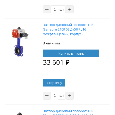
шт
Затвор дисковый поворотный
Genebre 2109 09 Ду50 Ру16
межфланцевый, корпус -
чугунGG20, диск - нержавеющая
сталь, уплотнение EPDM, с
В наличии
пневмоприводом DN.ru DA-052
двойного действия и
Купить в 1 клик
пневмораспределителем 4M310-08
33 601
₽
24В
В корзину
шт
Затвор дисковый поворотный