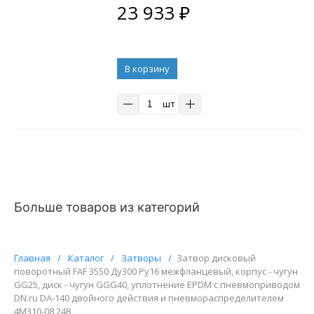
23 933
₽
В корзину
шт
Больше товаров из категорий
Главная
/
Каталог
/
Затворы
/
Затвор дисковый
поворотный FAF 3550 Ду300 Ру16 межфланцевый, корпус - чугун
GG25, диск - чугун GGG40, уплотнение EPDM с пневмоприводом
DN.ru DA-140 двойного действия и пневмораспределителем
4M310-08 24В