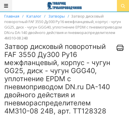
Главная
/
Каталог
/
Затворы
/
Затвор дисковый
поворотный FAF 3550 Ду300 Ру16 межфланцевый, корпус - чугун
GG25, диск - чугун GGG40, уплотнение EPDM с пневмоприводом
DN.ru DA-140 двойного действия и пневмораспределителем
4M310-08 24В
Затвор дисковый поворотный
FAF 3550 Ду300 Ру16
межфланцевый, корпус - чугун
GG25, диск - чугун GGG40,
уплотнение EPDM с
пневмоприводом DN.ru DA-140
двойного действия и
пневмораспределителем
4M310-08 24В, арт. ТТ128328