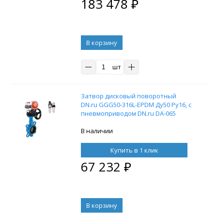
183 478
₽
В корзину
шт
Затвор дисковый поворотный
DN.ru GGG50-316L-EPDM Ду50 Ру16, с
пневмоприводом DN.ru DA-065
двойного действия,
пневмораспределителем 4M310-08
В наличии
220В, ручным дублером HDM-1 и
БПВ AFC2000
Купить в 1 клик
67 232
₽
В корзину