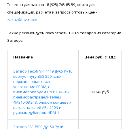
Телефон для заказа - 8 (925) 745-85-59, почта для
спецификации, расчета и запроса оптовых цен -
zakaz@tovtrub.ru
.
Также рекомендуем посмотреть ТОП-5 товаров из категории
Затворы:
Название
Цена руб, с НДС
Затвор Tecofi VPI 4449 Ду65 Ру16
корпус - чугунGGG50, диск -
нержавеющая сталь,
уплотнение EPDM, с
пневмоприводом DN.ru DA-052,
89 349 руб.
пневмораспределителем
4M310-08 24В, блоком концевых
выключателей APL-210N и
ручным дублером HDM-1
Затвор FAF 3500 Ду150 Ру16