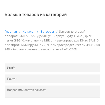
Больше товаров из категорий
Главная
/
Каталог
/
Затворы
/
Затвор дисковый
поворотный FAF 3550 Ду250 Ру16 корпус - чугун GG25, диск -
чугун GGG40, уплотнение NBR с пневмоприводом DN.ru SA-210
с возвратными пружинами, пневмораспределителем 4M310-08
24В и блоком концевых выключателей APL-210N