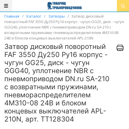
Главная
/
Каталог
/
Затворы
/
Затвор дисковый
поворотный FAF 3550 Ду250 Ру16 корпус - чугун GG25, диск - чугун
GGG40, уплотнение NBR с пневмоприводом DN.ru SA-210 с
возвратными пружинами, пневмораспределителем 4M310-08
24В и блоком концевых выключателей APL-210N
Затвор дисковый поворотный
FAF 3550 Ду250 Ру16 корпус -
чугун GG25, диск - чугун
GGG40, уплотнение NBR с
пневмоприводом DN.ru SA-210
с возвратными пружинами,
пневмораспределителем
4M310-08 24В и блоком
концевых выключателей APL-
210N, арт. ТТ128304