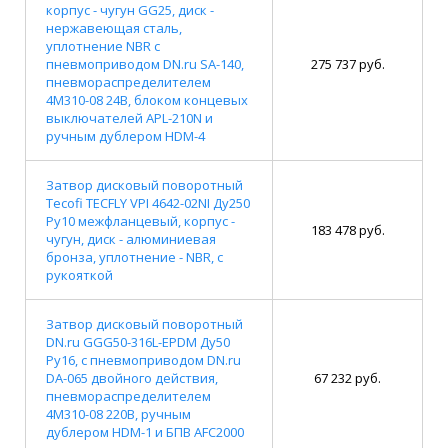
корпус - чугун GG25, диск -
нержавеющая сталь,
уплотнение NBR с
пневмоприводом DN.ru SA-140,
275 737 руб.
пневмораспределителем
4M310-08 24В, блоком концевых
выключателей APL-210N и
ручным дублером HDM-4
Затвор дисковый поворотный
Tecofi TECFLY VPI 4642-02NI Ду250
Ру10 межфланцевый, корпус -
183 478 руб.
чугун, диск - алюминиевая
бронза, уплотнение - NBR, с
рукояткой
Затвор дисковый поворотный
DN.ru GGG50-316L-EPDM Ду50
Ру16, с пневмоприводом DN.ru
DA-065 двойного действия,
67 232 руб.
пневмораспределителем
4M310-08 220В, ручным
дублером HDM-1 и БПВ AFC2000