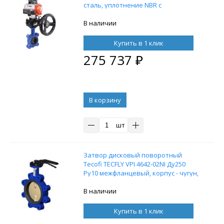
сталь, уплотнение NBR с
пневмоприводом DN.ru SA-140,
пневмораспределителем 4M310-08
В наличии
24В, блоком концевых
выключателей APL-210N и ручным
Купить в 1 клик
дублером HDM-4
275 737
₽
В корзину
шт
Затвор дисковый поворотный
Tecofi TECFLY VPI 4642-02NI Ду250
Ру10 межфланцевый, корпус - чугун,
диск - алюминиевая бронза,
уплотнение - NBR, с рукояткой
В наличии
Купить в 1 клик