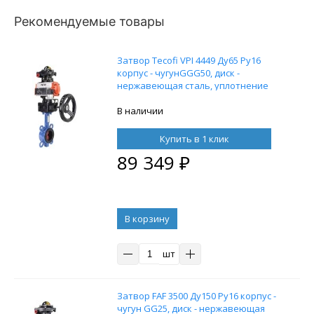
Рекомендуемые товары
Затвор Tecofi VPI 4449 Ду65 Ру16
корпус - чугунGGG50, диск -
нержавеющая сталь, уплотнение
EPDM, с пневмоприводом DN.ru DA-
052, пневмораспределителем
В наличии
4M310-08 24В, блоком концевых
выключателей APL-210N и ручным
Купить в 1 клик
дублером HDM-1
89 349
₽
В корзину
шт
Затвор FAF 3500 Ду150 Ру16 корпус -
чугун GG25, диск - нержавеющая