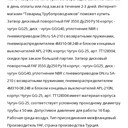
в день оплаты или под заказ в течение 2-3 дней. Интернет-
магазин “Товарищ Трубопроводчиков” поможет купить
Затвор дисковый поворотный FAF 3550 Ду250 Ру16 корпус -
чугун GG25, диск - чугун GGG40, уплотнение NBR с
пневмоприводом DN.ru SA-210 с возвратными пружинами,
пневмораспределителем 4M310-08 24В и блоком концевых
выключателей APL-210N, корпус Чугун GG-25, арт. ТТ128304,
скидки при заказе большой партии. Затвор дисковый
поворотный FAF 3550 Ду250 Ру16 корпус - чугун GG25, диск -
чугун GGG40, уплотнение NBR с пневмоприводом DN.ru SA-
210 с возвратными пружинами, пневмораспределителем
4M310-08 24В и блоком концевых выключателей APL-210N,
корпус Чугун GG-25, арт. ТТ128304 имеет материал корпуса
Чугун GG-25, соответствует условному проходному диаметру
трубы ± 50 мм. Допустимое давление для работы 16 бар.
Рабочая среда воздух. Тип присоединения межфланцевый.
Производитель FAF, страна производства Турция.