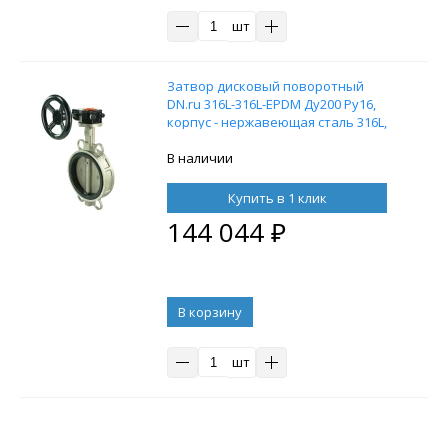
шт
Затвор дисковый поворотный
DN.ru 316L-316L-EPDM Ду200 Ру16,
корпус - нержавеющая сталь 316L,
диск - нержавеющая сталь 316L,
уплотнение - EPDM, межфланцевый,
В наличии
с редуктором Pro-Gear X-41-W-200
Купить в 1 клик
144 044
₽
В корзину
шт