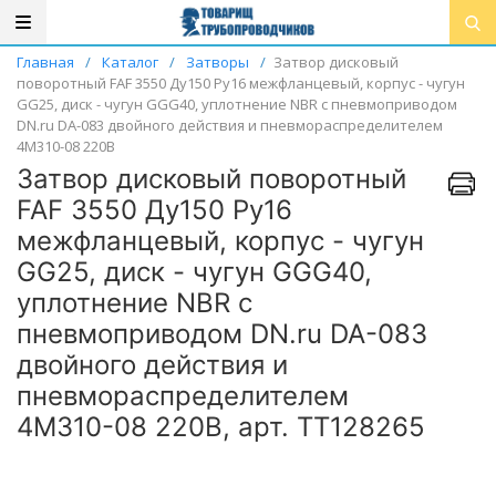
Главная
/
Каталог
/
Затворы
/
Затвор дисковый
поворотный FAF 3550 Ду150 Ру16 межфланцевый, корпус - чугун
GG25, диск - чугун GGG40, уплотнение NBR с пневмоприводом
DN.ru DA-083 двойного действия и пневмораспределителем
4M310-08 220В
Затвор дисковый поворотный
FAF 3550 Ду150 Ру16
межфланцевый, корпус - чугун
GG25, диск - чугун GGG40,
уплотнение NBR с
пневмоприводом DN.ru DA-083
двойного действия и
пневмораспределителем
4M310-08 220В, арт. ТТ128265