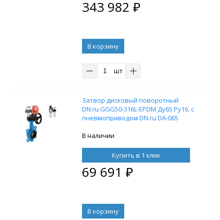
343 982
₽
В корзину
шт
Затвор дисковый поворотный
DN.ru GGG50-316L-EPDM Ду65 Ру16, с
пневмоприводом DN.ru DA-065
двойного действия,
пневмораспределителем 4M310-08
В наличии
24В, ручным дублером HDM-1 и БПВ
AFC2000
Купить в 1 клик
69 691
₽
В корзину