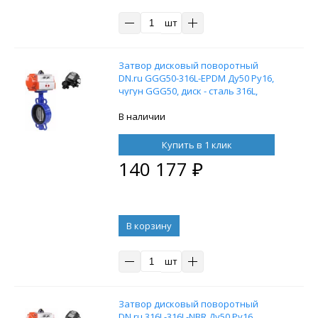
шт
Затвор дисковый поворотный
DN.ru GGG50-316L-EPDM Ду50 Ру16,
чугун GGG50, диск - сталь 316L,
EPDM, с пневмоприводом DN.ru DA-
065 двойного действия и с
В наличии
электропневматическим
позиционером DN.ru YT-1000RSI с
Купить в 1 клик
обратной связью
140 177
₽
В корзину
шт
Затвор дисковый поворотный
DN.ru 316L-316L-NBR Ду50 Ру16,