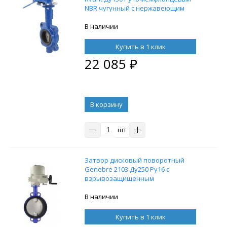
NBR чугунный с нержавеющим
диском
В наличии
Купить в 1 клик
22 085
₽
В корзину
шт
Затвор дисковый поворотный
Genebre 2103 Ду250 Ру16 с
взрывозащищенным
электроприводом ГЗ-ОФВ-200/14(м),
380В
В наличии
Купить в 1 клик