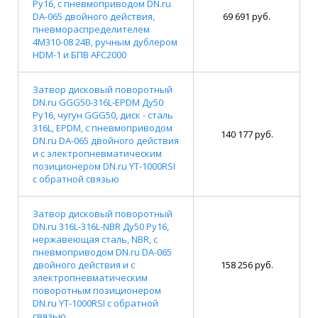
Ру16, с пневмоприводом DN.ru
DA-065 двойного действия,
69 691 руб.
пневмораспределителем
4M310-08 24В, ручным дублером
HDM-1 и БПВ AFC2000
Затвор дисковый поворотный
DN.ru GGG50-316L-EPDM Ду50
Ру16, чугун GGG50, диск - сталь
316L, EPDM, с пневмоприводом
140 177 руб.
DN.ru DA-065 двойного действия
и с электропневматическим
позиционером DN.ru YT-1000RSI
с обратной связью
Затвор дисковый поворотный
DN.ru 316L-316L-NBR Ду50 Ру16,
нержавеющая сталь, NBR, с
пневмоприводом DN.ru DA-065
двойного действия и с
158 256 руб.
электропневматическим
поворотным позиционером
DN.ru YT-1000RSI с обратной
связью