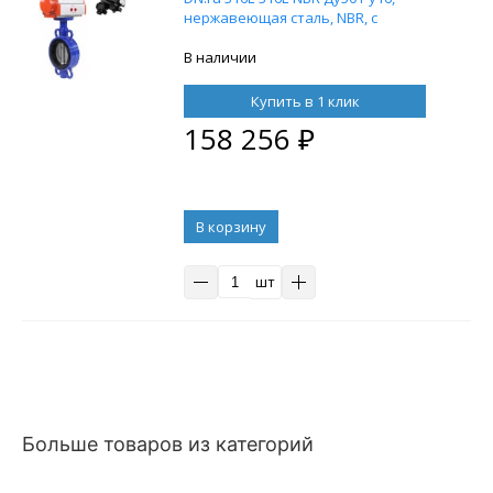
нержавеющая сталь, NBR, с
пневмоприводом DN.ru DA-065
двойного действия и с
В наличии
электропневматическим
поворотным позиционером DN.ru
Купить в 1 клик
YT-1000RSI с обратной связью
158 256
₽
В корзину
шт
Больше товаров из категорий