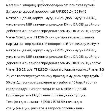
магазин “Товарищ Трубопроводчиков” поможет купить
Затвор дисковый поворотный FAF 3550 Ду150 Ру16
межфланцевый, корпус - чугун GG25, диск - чугун GGG40,
уплотнение NBR с пневмоприводом DN.ru DA-083 двойного
действия и пневмораспределителем 4M310-08 220В, корпус
Чугун GG-25, арт. ТТ128265, скидки при заказе большой
партии. Затвор дисковый поворотный FAF 3550 Ду150 Ру16
межфланцевый, корпус - чугун GG25, диск - чугун GGG40,
уплотнение NBR с пневмоприводом DN.ru DA-083 двойного
действия и пневмораспределителем 4M310-08 220В, корпус
Чугун GG-25, арт. ТТ128265 имеет материал корпуса Чугун GG-
25, соответствует условному проходному диаметру трубы ±
50 мм. Допустимое давление для работы 16 бар. Рабочая
среда воздух. Тип присоединения межфланцевый.
Производитель FAF, страна производства Турция.
Телефон для заказа - 8 (925) 745-85-59, почта для
спецификации, расчета и запроса оптовых цен -