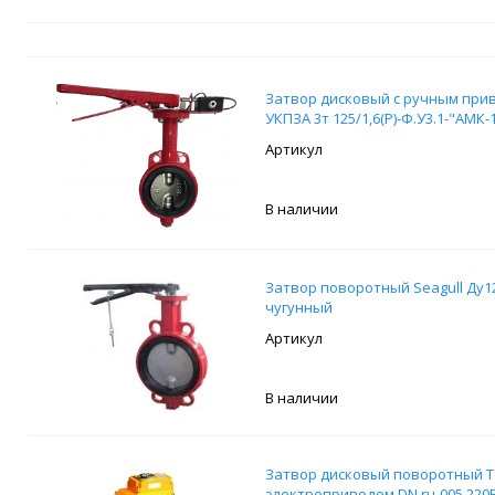
Затвор дисковый с ручным при
УКПЗА 3т 125/1,6(Р)-Ф.У3.1-"АМК-
В наличии
Затвор поворотный Seagull Ду12
чугунный
В наличии
Затвор дисковый поворотный Tec
электроприводом DN.ru-005 220В 