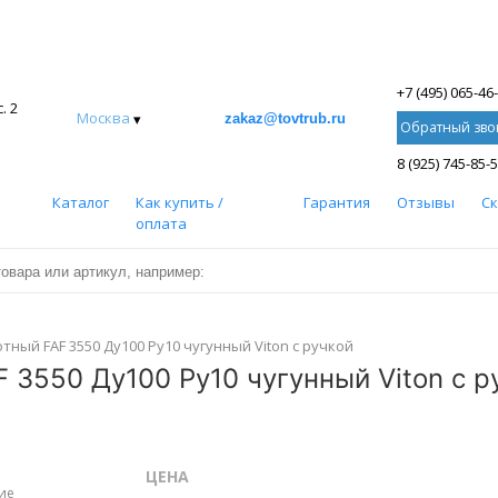
+7 (495) 065-46
. 2
Москва
▾
zakaz@tovtrub.ru
Обратный зво
8 (925) 745-85-
Каталог
Как купить /
Гарантия
Отзывы
С
оплата
ный FAF 3550 Ду100 Ру10 чугунный Viton с ручкой
 3550 Ду100 Ру10 чугунный Viton с р
ЦЕНА
ие