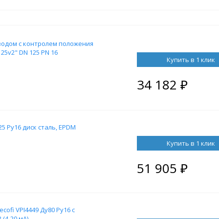
водом с контролем положения
125v2" DN 125 PN 16
Купить в 1 клик
34 182
₽
5 Ру16 диск сталь, EPDM
Купить в 1 клик
51 905
₽
ofi VPI4449 Ду80 Ру16 с
(4-20 мА)