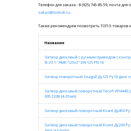
Телефон для заказа - 8 (925) 745-85-59, почта дл
zakaz@tovtrub.ru
.
Также рекомендуем посмотреть ТОП-5 товаров и
Название
Затвор дисковый с ручным приводом с контро
Ф.У3.1-"АМК-125v2" DN 125 PN 16
Затвор поворотный Seagull Ду125 Ру16 диск 
Затвор дисковый поворотный Tecofi VPI4449 Д
005 220В (4-20 мА)
Затвор дисковый поворотный Kvant Ду450 Р
Затвор дисковый поворотный Kvant Ду200 Р
диск и корпус