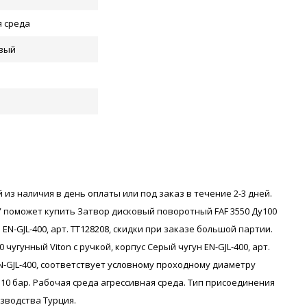
я среда
вый
 из наличия в день оплаты или под заказ в течение 2-3 дней.
 поможет купить Затвор дисковый поворотный FAF 3550 Ду100
 EN-GJL-400, арт. ТТ128208, скидки при заказе большой партии.
чугунный Viton с ручкой, корпус Серый чугун EN-GJL-400, арт.
N-GJL-400, соответствует условному проходному диаметру
 10 бар. Рабочая среда агрессивная среда. Тип присоединения
зводства Турция.