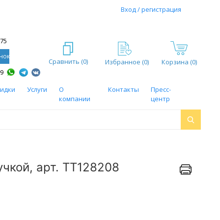
Вход / регистрация
-75
нок
Сравнить (
0
)
Избранное (
0
)
Корзина (0)
59
кидки
Услуги
О
Контакты
Пресс-
компании
центр
учкой, арт. ТТ128208