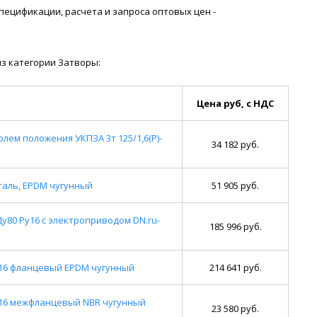
я спецификации, расчета и запроса оптовых цен -
з категории Затворы:
Цена руб, с НДС
лем положения УКПЗА 3т 125/1,6(Р)-
34 182 руб.
сталь, EPDM чугунный
51 905 руб.
у80 Ру16 с электроприводом DN.ru-
185 996 руб.
у16 фланцевый EPDM чугунный
214 641 руб.
у16 межфланцевый NBR чугунный
23 580 руб.