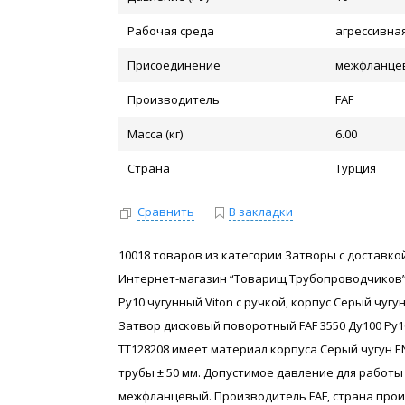
Рабочая среда
агрессивна
Присоединение
межфланце
Производитель
FAF
Масса (кг)
6.00
Страна
Турция
Сравнить
В закладки
10018 товаров из категории Затворы с доставкой
Интернет-магазин “Товарищ Трубопроводчиков”
Ру10 чугунный Viton с ручкой, корпус Серый чугун
Затвор дисковый поворотный FAF 3550 Ду100 Ру10 
ТТ128208 имеет материал корпуса Серый чугун E
трубы ± 50 мм. Допустимое давление для работы
межфланцевый. Производитель FAF, страна прои