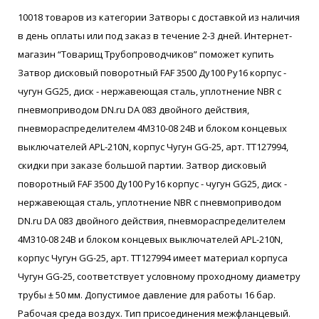
10018 товаров из категории Затворы с доставкой из наличия
в день оплаты или под заказ в течение 2-3 дней. Интернет-
магазин “Товарищ Трубопроводчиков” поможет купить
Затвор дисковый поворотный FAF 3500 Ду100 Ру16 корпус -
чугун GG25, диск - нержавеющая сталь, уплотнение NBR с
пневмоприводом DN.ru DA 083 двойного действия,
пневмораспределителем 4M310-08 24В и блоком концевых
выключателей APL-210N, корпус Чугун GG-25, арт. ТТ127994,
скидки при заказе большой партии. Затвор дисковый
поворотный FAF 3500 Ду100 Ру16 корпус - чугун GG25, диск -
нержавеющая сталь, уплотнение NBR с пневмоприводом
DN.ru DA 083 двойного действия, пневмораспределителем
4M310-08 24В и блоком концевых выключателей APL-210N,
корпус Чугун GG-25, арт. ТТ127994 имеет материал корпуса
Чугун GG-25, соответствует условному проходному диаметру
трубы ± 50 мм. Допустимое давление для работы 16 бар.
Рабочая среда воздух. Тип присоединения межфланцевый.