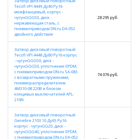
Затвор дисковый поворотный
Tecofi VPI 4449 Ду40 Ру16
межфланцевый, корпус -
чугунGGG50, диск -
28 295 руб.
нержавеющая сталь, с
пневмоприводом DN.ru DA-052
двойного действия
Затвор дисковый поворотный
Tecofi VPI 4448 Ду80 Ру16 корпус
- чугунGGG50, диск -
чугунGGG50, уплотнение EPDM,
с пневмоприводом DN.ru SA-083
74 076 руб.
с возвратными пружинами,
пневмораспределителем
4M310-08 220В и блоком
концевых выключателей APL-
210N
Затвор дисковый поворотный
Genebre 2103 10 Ду65 Ру16
корпус - чугунGG20, диск -
чугунGGG40, уплотнение EPDM,
с пневмоприводом DN.ru DA-052