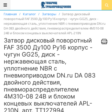
Главная
/
Каталог
/
Затворы
/
Затвор дисковый
поворотный FAF 3500 Ду100 Ру16 корпус - чугун GG25, диск -
нержавеющая сталь, уплотнение NBR с пневмоприводом DN.ru
DA 083 двойного действия, пневмораспределителем 4M310-08
24В и блоком концевых выключателей APL-210N
Затвор дисковый поворотный
FAF 3500 Ду100 Ру16 корпус -
чугун GG25, диск -
нержавеющая сталь,
уплотнение NBR с
пневмоприводом DN.ru DA 083
двойного действия,
пневмораспределителем
4M310-08 24В и блоком
концевых выключателей APL-
210N, арт. ТТ127994