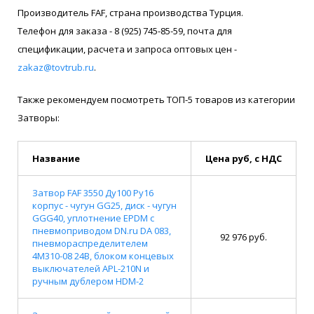
Производитель FAF, страна производства Турция.
Телефон для заказа - 8 (925) 745-85-59, почта для
спецификации, расчета и запроса оптовых цен -
zakaz@tovtrub.ru
.
Также рекомендуем посмотреть ТОП-5 товаров из категории
Затворы:
Название
Цена руб, с НДС
Затвор FAF 3550 Ду100 Ру16
корпус - чугун GG25, диск - чугун
GGG40, уплотнение EPDM с
пневмоприводом DN.ru DA 083,
92 976 руб.
пневмораспределителем
4M310-08 24В, блоком концевых
выключателей APL-210N и
ручным дублером HDM-2