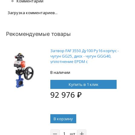
Комментарии
Загрузка комментариев...
Рекомендуемые товары
Затвор FAF 3550 Ду100 Ру16 корпус -
чугун GG25, диск - чугун GGG40,
уплотнение EPDM с
пневмоприводом DN.ru DA 083,
пневмораспределителем 4M310-08
В наличии
24В, блоком концевых
выключателей APL-210N и ручным
Купить в 1 клик
дублером HDM-2
92 976
₽
В корзину
шт