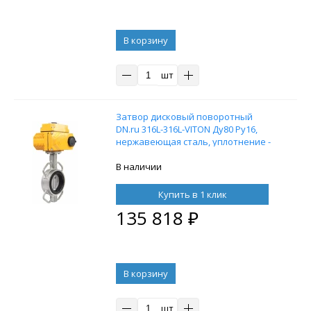
В корзину
шт
Затвор дисковый поворотный
DN.ru 316L-316L-VITON Ду80 Ру16,
нержавеющая сталь, уплотнение -
VITON, с электроприводом DN.ru-005
220В
В наличии
Купить в 1 клик
135 818
₽
В корзину
шт