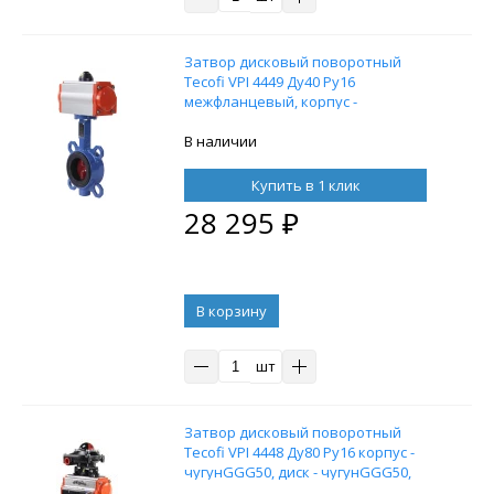
Затвор дисковый поворотный
Tecofi VPI 4449 Ду40 Ру16
межфланцевый, корпус -
чугунGGG50, диск - нержавеющая
сталь, с пневмоприводом DN.ru DA-
В наличии
052 двойного действия
Купить в 1 клик
28 295
₽
В корзину
шт
Затвор дисковый поворотный
Tecofi VPI 4448 Ду80 Ру16 корпус -
чугунGGG50, диск - чугунGGG50,
уплотнение EPDM, с