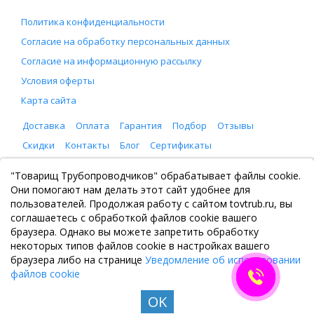
Политика конфиденциальности
Согласие на обработку персональных данных
Согласие на информационную рассылку
Условия оферты
Карта сайта
Доставка
Оплата
Гарантия
Подбор
Отзывы
Скидки
Контакты
Блог
Сертификаты
ООО "Товарищ Трубопроводчиков"
"Товарищ Трубопроводчиков" обрабатывает файлы cookie.
Москва, Рязанский проспект 8, с. 2
Они помогают нам делать этот сайт удобнее для
+7 (495) 065-46-75
пользователей. Продолжая работу с сайтом tovtrub.ru, вы
zakaz@tovtrub.ru
соглашаетесь с обработкой файлов cookie вашего
09:00-17:00 ПН-ПТ
браузера. Однако вы можете запретить обработку
Склад: Москва, Рязанский проспект 8, с. 2
некоторых типов файлов cookie в настройках вашего
браузера либо на странице
Уведомление об использовании
файлов cookie
OK
© Все права защищены. Информация сайта защищена законом об авторских правах, 2020-
2026. Не является публичной офертой