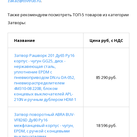
zakaz@tovtrub.ru
.
Также рекомендуем посмотреть ТОП-5 товаров из категории
Затворы:
Название
Цена руб, с НДС
Затвор Рашворк 201 Ду65 Ру16
корпус - чугун GG25, диск -
нержавеющая сталь,
уплотнение EPDM с
пневмоприводом DN.ru DA-052,
85 290 руб.
пневмораспределителем
4M310-08 220В, блоком
концевых выключателей APL-
210N и ручным дублером HDM-1
Затвор поворотный ABRA BUV-
VF826D Ду80 Ру16
межфланцевый корпус - чугун,
18 596 руб.
EPDM, с ручкой с концевыми
выключателями