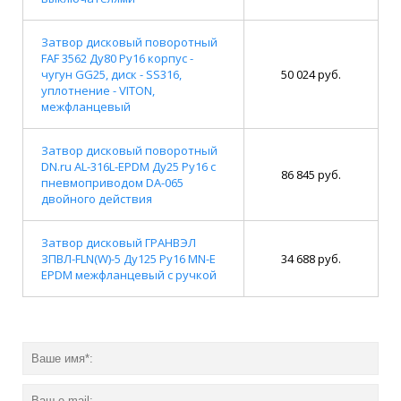
Затвор дисковый поворотный
FAF 3562 Ду80 Ру16 корпус -
чугун GG25, диск - SS316,
50 024 руб.
уплотнение - VITON,
межфланцевый
Затвор дисковый поворотный
DN.ru AL-316L-EPDM Ду25 Ру16 с
86 845 руб.
пневмоприводом DA-065
двойного действия
Затвор дисковый ГРАНВЭЛ
ЗПВЛ-FLN(W)-5 Ду125 Ру16 MN-E
34 688 руб.
EPDM межфланцевый с ручкой