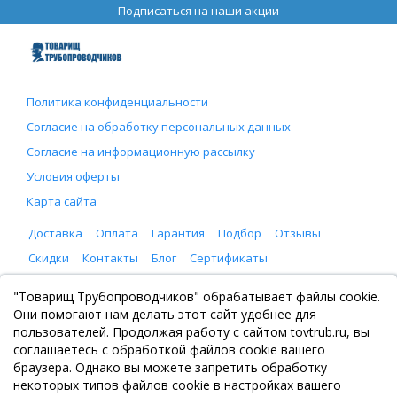
Подписаться на наши акции
Политика конфиденциальности
Согласие на обработку персональных данных
Согласие на информационную рассылку
Условия оферты
Карта сайта
Доставка
Оплата
Гарантия
Подбор
Отзывы
Скидки
Контакты
Блог
Сертификаты
ООО "Товарищ Трубопроводчиков"
"Товарищ Трубопроводчиков" обрабатывает файлы cookie.
Москва, Рязанский проспект 8, с. 2
Они помогают нам делать этот сайт удобнее для
+7 (495) 065-46-75
пользователей. Продолжая работу с сайтом tovtrub.ru, вы
zakaz@tovtrub.ru
соглашаетесь с обработкой файлов cookie вашего
09:00-17:00 ПН-ПТ
браузера. Однако вы можете запретить обработку
Склад: Москва, Рязанский проспект 8, с. 2
некоторых типов файлов cookie в настройках вашего