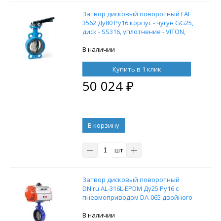
Затвор дисковый поворотный FAF
3562 Ду80 Ру16 корпус - чугун GG25,
диск - SS316, уплотнение - VITON,
межфланцевый
В наличии
Купить в 1 клик
50 024
₽
В корзину
шт
Затвор дисковый поворотный
DN.ru AL-316L-EPDM Ду25 Ру16 с
пневмоприводом DA-065 двойного
действия
В наличии