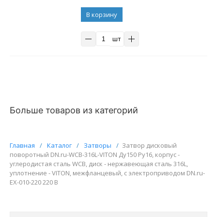
В корзину
шт
Больше товаров из категорий
Главная
/
Каталог
/
Затворы
/
Затвор дисковый
поворотный DN.ru-WCB-316L-VITON Ду150 Ру16, корпус -
углеродистая сталь WCB, диск - нержавеющая сталь 316L,
уплотнение - VITON, межфланцевый, с электроприводом DN.ru-
EX-010-220 220 В