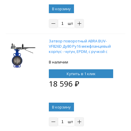
В корзину
шт
Затвор поворотный ABRA BUV-
VF826D Ду80 Ру16 межфланцевый
корпус - чугун, EPDM, с ручкой с
концевыми выключателями
В наличии
Купить в 1 клик
18 596
₽
В корзину
шт