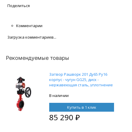
Поделиться
Комментарии
Загрузка комментариев...
Рекомендуемые товары
Затвор Рашворк 201 Ду65 Ру16
корпус - чугун GG25, диск -
нержавеющая сталь, уплотнение
EPDM с пневмоприводом DN.ru DA-
052, пневмораспределителем
В наличии
4M310-08 220В, блоком концевых
выключателей APL-210N и ручным
Купить в 1 клик
дублером HDM-1
85 290
₽