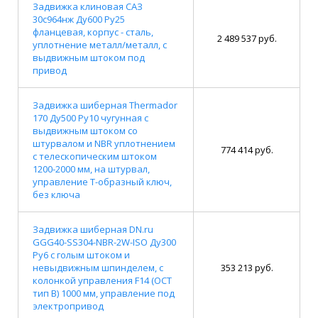
Задвижка клиновая САЗ
30с964нж Ду600 Ру25
фланцевая, корпус - сталь,
2 489 537 руб.
уплотнение металл/металл, с
выдвижным штоком под
привод
Задвижка шиберная Thermador
170 Ду500 Ру10 чугунная с
выдвижным штоком со
штурвалом и NBR уплотнением
774 414 руб.
с телескопическим штоком
1200-2000 мм, на штурвал,
управление Т-образный ключ,
без ключа
Задвижка шиберная DN.ru
GGG40-SS304-NBR-2W-ISO Ду300
Ру6 с голым штоком и
невыдвижным шпинделем, с
353 213 руб.
колонкой управления F14 (ОСТ
тип В) 1000 мм, управление под
электропривод