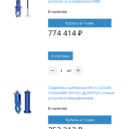
штоком со штурвалом и NBR
уплотнением с телескопическим
штоком 1200-2000 мм, на штурвал,
В наличии
управление Т-образный ключ, без
ключа
Купить в 1 клик
774 414
₽
В корзину
шт
Задвижка шиберная DN.ru GGG40-
SS304-NBR-2W-ISO Ду300 Ру6 с голым
штоком и невыдвижным
шпинделем, с колонкой управления
F14 (ОСТ тип В) 1000 мм, управление
В наличии
под электропривод
Купить в 1 клик