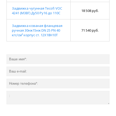
Задвижка чугунная Tecofi VOC
18 508 руб.
4241 (МЗВГ) Ду50 Ру16 до 110С
Задвижка кованая фланцевая
ручная 30нж15нж DN 25 PN 40
71 540 руб.
кгс/см² корпус ст. 12Х18Н10Т