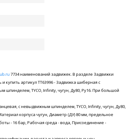
rub.ru
7734 наименований задвижек. В разделе Задвижки
и купить артикул ТТ63996 - Задвижка шиберная с
шпинделем, TYCO, Infinity, чугун, Ду80, Ру16. При большой
евая, с невыдвижным шпинделем, TYCO, Infinity, чугун, Ду80,
териал корпуса чугун, Диаметр (ДУ) 80 мм, предельное
ты - 16 бар, Рабочая среда - вода, Присоединение -
я спецификации, расчета и запроса оптовых цен -