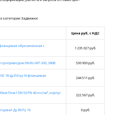
з категории Задвижки:
Цена руб, с НДС
 фланцевая обрезиненная с
1 235 027 руб.
ектроприводом DN.RU-МТ-300, 380В
530 930 руб.
02 18 ду250 ру16 фланцевая
244 511 руб.
нж15нж1 DN 50 PN 40 кгс/см², корпус
222 567 руб.
урвал Ду 80 Ру 16
0 руб.