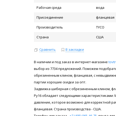
Рабочая среда
вода
Присоединение
фланцевая
Производитель
TYCO
Страна
США
Сравнить
В закладки
В наличии и под заказ в интернет-магазине
tovt
выбор из 7734 предложений. Поможем подобрать 
обрезиненным клином, фланцевая, с невыдвижным 
партии хорошие скидки за опт.
Задвижка шиберная с обрезиненным клином, фланц
Ру16 обладает следующими характеристиками: Ма
давление, которое возможно для корректной рабо
фланцевая. Страна производства - США.
Телефон для заказа -
+7 (495) 065-46-75
, почта дл