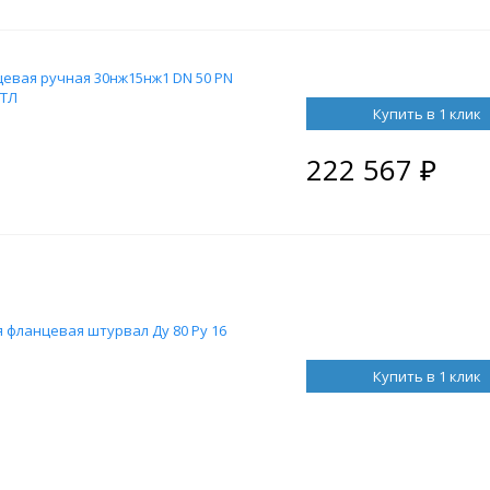
евая ручная 30нж15нж1 DN 50 PN
3ТЛ
Купить в 1 клик
222 567
₽
 фланцевая штурвал Ду 80 Ру 16
Купить в 1 клик