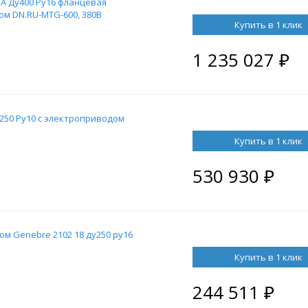
A Ду400 Ру16 фланцевая
м DN.RU-MTG-600, 380В
Купить в 1 клик
1 235 027
₽
250 Ру10 с электроприводом
Купить в 1 клик
530 930
₽
м Genebre 2102 18 ду250 ру16
Купить в 1 клик
244 511
₽