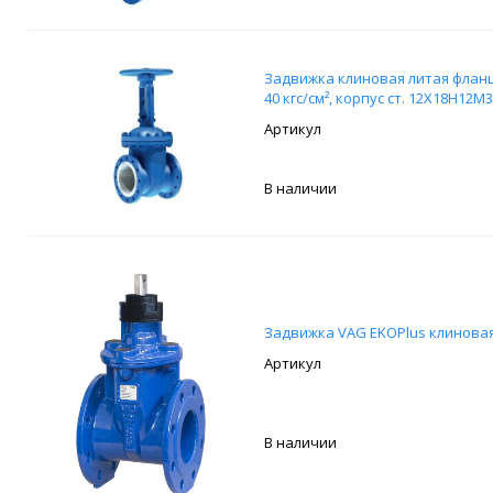
Задвижка клиновая литая фланц
40 кгс/см², корпус ст. 12Х18Н12М
В наличии
Задвижка VAG EKOPlus клиновая
В наличии