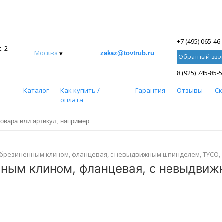
+7 (495) 065-46
. 2
Москва
▾
zakaz@tovtrub.ru
Обратный зво
8 (925) 745-85-
Каталог
Как купить /
Гарантия
Отзывы
С
оплата
резиненным клином, фланцевая, с невыдвижным шпинделем, TYCO, Infi
ым клином, фланцевая, с невыдвижны