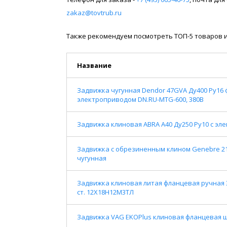
zakaz@tovtrub.ru
Также рекомендуем посмотреть ТОП-5 товаров и
Название
Задвижка чугунная Dendor 47GVA Ду400 Ру16
электроприводом DN.RU-MTG-600, 380В
Задвижка клиновая ABRA A40 Ду250 Ру10 с эл
Задвижка с обрезиненным клином Genebre 21
чугунная
Задвижка клиновая литая фланцевая ручная 30
ст. 12Х18Н12М3ТЛ
Задвижка VAG EKOPlus клиновая фланцевая шт