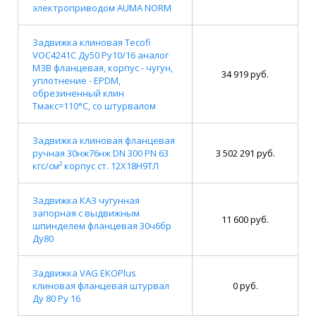
электроприводом AUMA NORM
Задвижка клиновая Tecofi
VOC4241C Ду50 Ру10/16 аналог
МЗВ фланцевая, корпус - чугун,
34 919 руб.
уплотнение - EPDM,
обрезиненный клин
Тмакс=110°С, со штурвалом
Задвижка клиновая фланцевая
ручная 30нж76нж DN 300 PN 63
3 502 291 руб.
кгс/см² корпус ст. 12Х18Н9ТЛ
Задвижка КАЗ чугунная
запорная с выдвижным
11 600 руб.
шпинделем фланцевая 30ч6бр
Ду80
Задвижка VAG EKOPlus
клиновая фланцевая штурвал
0 руб.
Ду 80 Ру 16