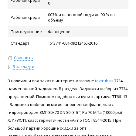
Рабочая среда
0
003% и пластовой воды до 90 % по
Рабочая среда
объёму
Присоединение
Фланцевое
Стандарт
ТУ 3741-001-09212465-2016
Сравнить
В закладки
В наличии и под заказ в интернет-магазине
tovtrub.ru
7734
наименований задвижек. В разделе Задвижки выбор из 7734
предложений. Поможем подобрать и купить артикул ТТ66113
- Задвижка шиберная маслозаполненная фланцевая с
гидроприводом ЗМГ-80х70 DN 80 (3 ⅛") Pр 70 МПа (10000 psi)
ХЛ1/УХЛ1, класс герметичности «А» по ГОСТ 9544-2015. При
большой партии хорошие скидки за опт.
Задвижка шиберная маслозаполненная фланцевая с