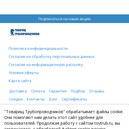
Подписаться на наши акции
Политика конфиденциальности
Согласие на обработку персональных данных
Согласие на информационную рассылку
Условия оферты
Карта сайта
Доставка
Оплата
Гарантия
Подбор
Отзывы
Скидки
Контакты
Блог
Сертификаты
ООО "Товарищ Трубопроводчиков"
"Товарищ Трубопроводчиков" обрабатывает файлы cookie.
Москва, Рязанский проспект 8, с. 2
Они помогают нам делать этот сайт удобнее для
+7 (495) 065-46-75
пользователей. Продолжая работу с сайтом tovtrub.ru, вы
zakaz@tovtrub.ru
соглашаетесь с обработкой файлов cookie вашего