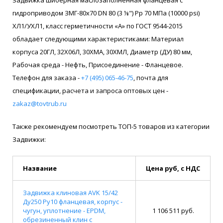
гидроприводом ЗМГ-80х70 DN 80 (3 ⅛") Pр 70 МПа (10000 psi)
ХЛ1/УХЛ1, класс герметичности «А» по ГОСТ 9544-2015
обладает следующими характеристиками: Материал
корпуса 20ГЛ, 32Х06Л, 30ХМА, 30ХМЛ, Диаметр (ДУ) 80 мм,
Рабочая среда - Нефть, Присоединение - Фланцевое.
Телефон для заказа -
+7 (495) 065-46-75
, почта для
спецификации, расчета и запроса оптовых цен -
zakaz@tovtrub.ru
Также рекомендуем посмотреть ТОП-5 товаров из категории
Задвижки:
Название
Цена руб, с НДС
Задвижка клиновая AVK 15/42
Ду250 Ру10 фланцевая, корпус -
чугун, уплотнение - EPDM,
1 106 511 руб.
обрезиненный клин с