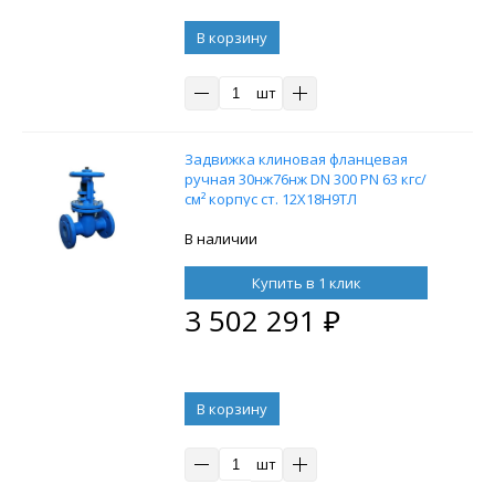
В корзину
шт
Задвижка клиновая фланцевая
ручная 30нж76нж DN 300 PN 63 кгс/
см² корпус ст. 12Х18Н9ТЛ
В наличии
Купить в 1 клик
3 502 291
₽
В корзину
шт