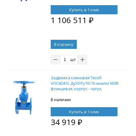
Купить в 1 клик
1 106 511
₽
В корзину
шт
Задвижка клиновая Tecofi
VOC4241C Ду50 Ру10/16 аналог МЗВ
фланцевая, корпус - чугун,
уплотнение - EPDM, обрезиненный
клин Тмакс=110°С, со штурвалом
В наличии
Купить в 1 клик
34 919
₽