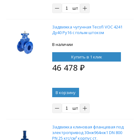
шт
Задвижка чугунная Tecofi VOC 4241
Ду40 Ру16 с голым штоком
В наличии
Купить в 1 клик
46 478
₽
В корзину
шт
Задвижка клиновая фланцевая под
электропривод 30нж964нж1 DN 800
PN 25 кгс/см² корпус ст.