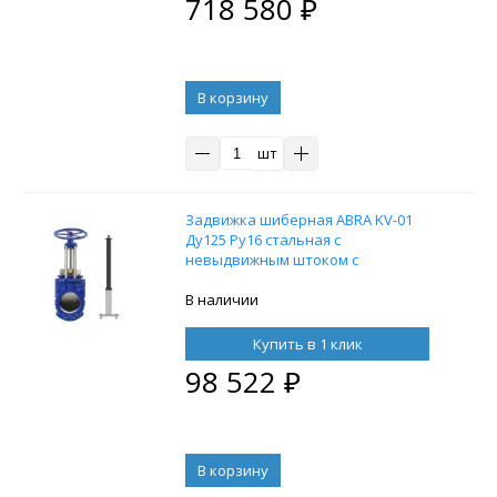
718 580
₽
В корзину
шт
Задвижка шиберная ABRA KV-01
Ду125 Ру16 стальная с
невыдвижным штоком с
телескопическим штоком 2500-3500
мм, на штурвал, управление Т-
В наличии
образный ключ, без ключа
Купить в 1 клик
98 522
₽
В корзину