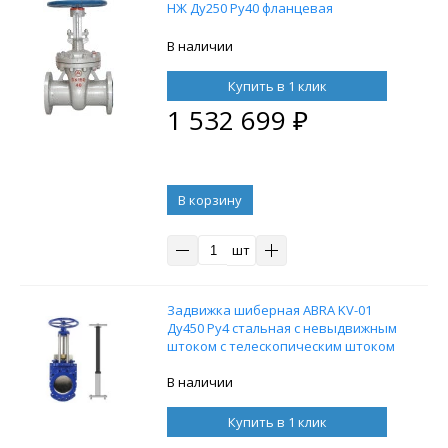
НЖ Ду250 Ру40 фланцевая
В наличии
Купить в 1 клик
1 532 699
₽
В корзину
шт
Задвижка шиберная ABRA KV-01
Ду450 Ру4 стальная с невыдвижным
штоком с телескопическим штоком
1050-1750 мм, на штурвал,
управление штурвал
В наличии
Купить в 1 клик