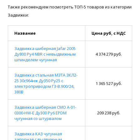
Также рекомендуем посмотреть ТОП-5 товаров из категории
Задвижки:
Название
Цена руб, с НДС
Задвижка шиберная Jafar 2005
Ду800 Ру4 NBR с невыдвижным
4 374 279 руб.
шпинделем чугунная
Задвижка стальная МЗТА ЗКЛ2-
25 30с964нж Ду350 Ру25 с
1 365 527 руб.
электроприводом ГЗ-В.900/24,
380В
Задвижка шиберная СМО A-01-
0300-HW-E Ду300 Ру6 EPDM
209 238 руб.
чугунная со штурвалом
Задвижка КАЗ чугунная
запорная с выдвижным