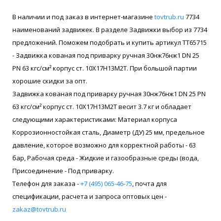
В наличии и под заказ в интернет-магазине
tovtrub.ru
7734
наименований задвижек. В разделе Задвижки выбор из 7734
предложений. Поможем подобрать и купить артикул ТТ65715
- Задвижка кованая под приварку ручная 30нж76нж1 DN 25
PN 63 кгс/см² корпус ст. 10Х17Н13М2Т. При большой партии
хорошие скидки за опт.
Задвижка кованая под приварку ручная 30нж76нж1 DN 25 PN
63 кгс/см² корпус ст. 10Х17Н13М2Т весит 3.7 кг и обладает
следующими характеристиками: Материал корпуса
Коррозионностойкая сталь, Диаметр (ДУ) 25 мм, предельное
давление, которое возможно для корректной работы - 63
бар, Рабочая среда - Жидкие и газообразные среды (вода,
Присоединение - Под приварку.
Телефон для заказа -
+7 (495) 065-46-75
, почта для
спецификации, расчета и запроса оптовых цен -
zakaz@tovtrub.ru