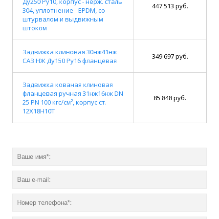
Ду250 Ру10, корпус - нерж. сталь
447 513 руб.
304, уплотнение - EPDM, со
штурвалом и выдвижным
штоком
Задвижка клиновая 30нж41нж
349 697 руб.
САЗ НЖ Ду150 Ру16 фланцевая
Задвижка кованая клиновая
фланцевая ручная 31нж16нж DN
85 848 руб.
25 PN 100 кгс/см², корпус ст.
12Х18Н10Т