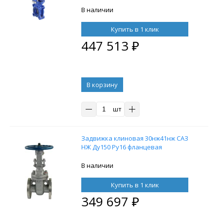
уплотнение - EPDM, со штурвалом и
выдвижным штоком
В наличии
Купить в 1 клик
447 513
₽
В корзину
шт
Задвижка клиновая 30нж41нж САЗ
НЖ Ду150 Ру16 фланцевая
В наличии
Купить в 1 клик
349 697
₽