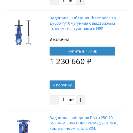
Задвижка шиберная Thermador 170
Ду600 Ру10 чугунная с выдвижным
штоком со штурвалом и NBR
уплотнением с телескопическим
штоком 1700-2900 мм, на штурвал,
В наличии
управление штурвал
Купить в 1 клик
1 230 660
₽
В корзину
шт
Задвижка шиберная DN.ru 250-10-
SS304-SS304-EPDM-1W-W Ду250 Ру10,
корпус - нерж. сталь 304,