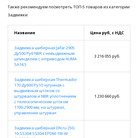
Также рекомендуем посмотреть ТОП-5 товаров из категории
Задвижки:
Название
Цена руб, с НДС
Задвижка шиберная Jafar 2905
Ду500 Ру6 NBR с невыдвижным
3 216 055 руб.
шпинделем с э/приводом AUMA
SA14.5
Задвижка шиберная Thermador
170 Ду600 Ру10 чугунная с
выдвижным штоком со
штурвалом и NBR уплотнением
1 230 660 руб.
с телескопическим штоком
1700-2900 мм, на штурвал,
управление штурвал
Задвижка шиберная DN.ru 250-
10-SS304-SS304-EPDM-1W-W