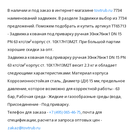
В наличии и под заказ в интернет-магазине
tovtrub.ru
7734
наименований задвижек. В разделе Задвижки выбор из 7734
предложений. Поможем подобрать и купить артикул ТТ65713
- Задвижка кованая под приварку ручная 30нж76нж1 DN 15
PN 63 кгс/см² корпус ст. 10Х17Н13М2Т. При большой партии
хорошие скидки за опт.
Задвижка кованая под приварку ручная 30нж76нж1 DN 15 PN
63 кгс/см² корпус ст. 10Х17Н13М2Т весит 2.3 кг и обладает
следующими характеристиками: Материал корпуса
Коррозионностойкая сталь, Диаметр (ДУ) 15 мм, предельное
давление, которое возможно для корректной работы - 63
бар, Рабочая среда - Жидкие и газообразные среды (вода,
Присоединение - Под приварку.
Телефон для заказа -
+7 (495) 065-46-75
, почта для
спецификации, расчета и запроса оптовых цен -
zakaz@tovtrub.ru