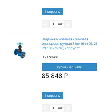
В корзину
шт
Задвижка кованая клиновая
фланцевая ручная 31нж16нж DN 25
PN 100 кгс/см², корпус ст.
12Х18Н10Т
В наличии
Купить в 1 клик
85 848
₽
В корзину
шт