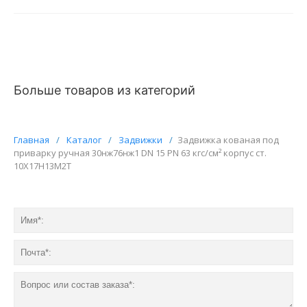
Больше товаров из категорий
Главная
/
Каталог
/
Задвижки
/
Задвижка кованая под
приварку ручная 30нж76нж1 DN 15 PN 63 кгс/см² корпус ст.
10Х17Н13М2Т