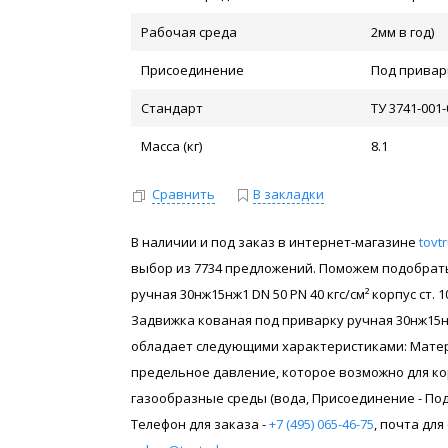
Рабочая среда
2мм в год)
Присоединение
Под привар
Стандарт
ТУ 3741-001
Масса (кг)
8.1
Сравнить
В закладки
В наличии и под заказ в интернет-магазине
tovt
выбор из 7734 предложений. Поможем подобрать 
ручная 30нж15нж1 DN 50 PN 40 кгс/см² корпус ст
Задвижка кованая под приварку ручная 30нж15нж1 
обладает следующими характеристиками: Матери
предельное давление, которое возможно для кор
газообразные среды (вода, Присоединение - Под
Телефон для заказа -
+7 (495) 065-46-75
, почта дл