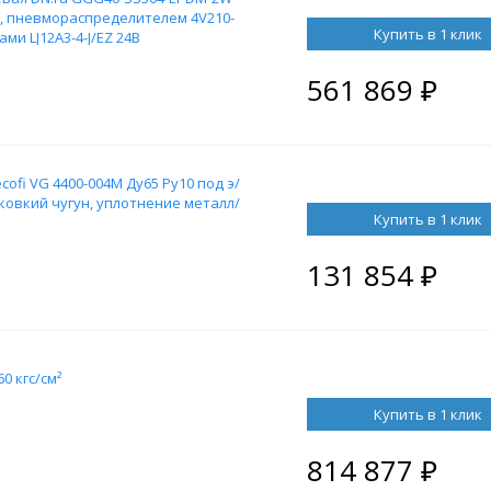
, пневмораспределителем 4V210-
Купить в 1 клик
ми LJ12A3-4-J/EZ 24В
561 869
₽
fi VG 4400-004M Ду65 Ру10 под э/
ковкий чугун, уплотнение металл/
Купить в 1 клик
131 854
₽
0 кгс/см²
Купить в 1 клик
814 877
₽