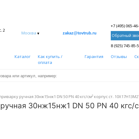
+7 (495) 065-46
. 2
Москва
▾
zakaz@tovtrub.ru
Обратный зво
8 (925) 745-85-
Каталог
Как купить /
Гарантия
Отзывы
С
оплата
риварку ручная 30нж15нж1 DN 50 PN 40 кгс/см² корпус ст. 10Х17Н13М2
ручная 30нж15нж1 DN 50 PN 40 кгс/с