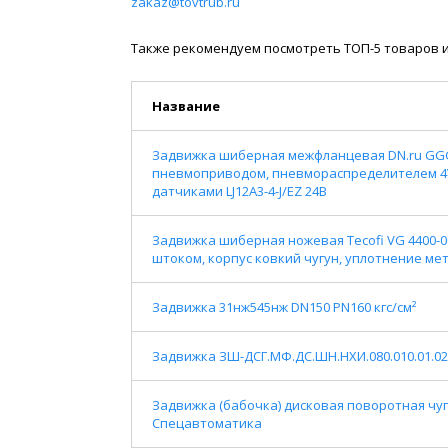
zakaz@tovtrub.ru
Также рекомендуем посмотреть ТОП-5 товаров и
Название
Задвижка шиберная межфланцевая DN.ru GGG
пневмоприводом, пневмораспределителем 4V
датчиками LJ12A3-4-J/EZ 24В
Задвижка шиберная ножевая Tecofi VG 4400-0
штоком, корпус ковкий чугун, уплотнение ме
Задвижка 31нж545нж DN150 PN160 кгс/см²
Задвижка ЗШ-ДСГ.МФ.ДС.ШН.НХИ.080.010.01.02.
Задвижка (бабочка) дисковая поворотная чуг
Спецавтоматика