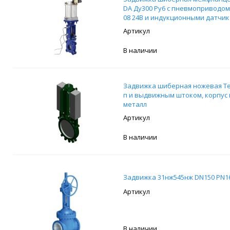
DA Ду300 Ру6 с пневмоприводом
08 24В и индукционными датчика
В наличии
Задвижка шиберная ножевая Teco
п и выдвижным штоком, корпус 
металл
В наличии
Задвижка 31нж545нж DN150 PN16
В наличии