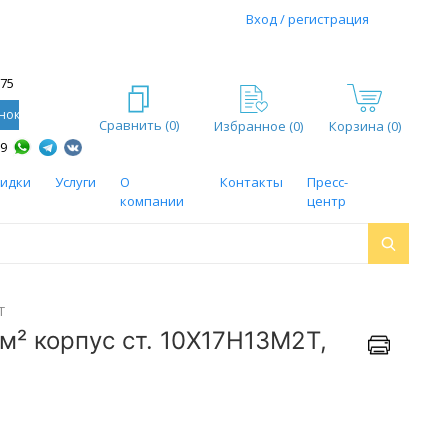
Вход / регистрация
-75
нок
Сравнить (
0
)
Избранное (
0
)
Корзина (0)
59
кидки
Услуги
О
Контакты
Пресс-
компании
центр
Т
м² корпус ст. 10Х17Н13М2Т,