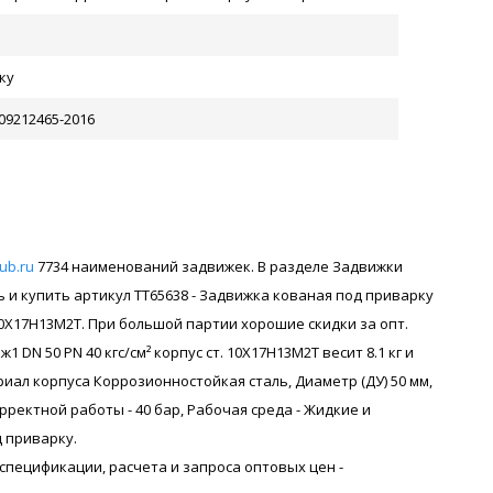
ку
-09212465-2016
rub.ru
7734 наименований задвижек. В разделе Задвижки
и купить артикул ТТ65638 - Задвижка кованая под приварку
. 10Х17Н13М2Т. При большой партии хорошие скидки за опт.
DN 50 PN 40 кгс/см² корпус ст. 10Х17Н13М2Т весит 8.1 кг и
ал корпуса Коррозионностойкая сталь, Диаметр (ДУ) 50 мм,
ректной работы - 40 бар, Рабочая среда - Жидкие и
 приварку.
я спецификации, расчета и запроса оптовых цен -