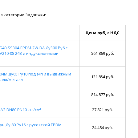
з категории Задвижки:
Цена руб, с НДС
40-SS304-EPDM-2W-DA Ду300 Ру6 с
210-08 24В и индукционными
561 869 руб.
04M Ду65 Ру10 под э/п и выдвижным
131 854 руб.
талл/металл
814 877 руб.
У3 DN80 PN10 кгс/см²
27 821 руб.
ун Ду 80 Ру16 с рукояткой EPDM
24 484 руб.