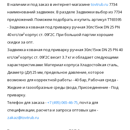
В наличии и под заказ в интернет-магазине
tovtrub.ru
7734
наименований задвижек. В разделе Задвижки выбор из 7734
предложений. Поможем подобрать и купить артикул ТТ65595
- Задвижка кованая под приварку ручная 30лс15нж DN 25 PN
40 кгс/см² корпус ст. 09Г2С. При большой партии хорошие
скидки за опт.
Задвижка кованая под приварку ручная 30лс15нж DN 25 PN 40
кгс/см² корпус ст. 09Г2С весит 3.7 кг и обладает следующими
характеристиками: Материал корпуса Хладостойкая сталь,
Диаметр (ДУ) 25 мм, предельное давление, которое
возможно для корректной работы - 40 бар, Рабочая среда -
Жидкие и газообразные среды (вода, Присоединение - Под
приварку.
Телефон для заказа -
+7 (495) 065-46-75
, почта для
спецификации, расчета и запроса оптовых цен -
zakaz@tovtrub.ru