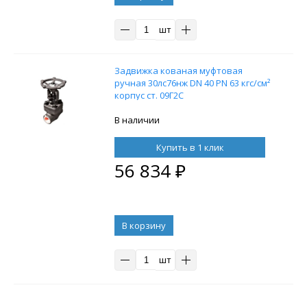
шт
Задвижка кованая муфтовая
ручная 30лс76нж DN 40 PN 63 кгс/см²
корпус ст. 09Г2С
В наличии
Купить в 1 клик
56 834
₽
В корзину
шт