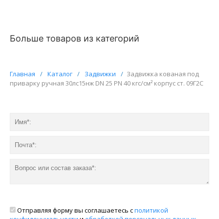
Больше товаров из категорий
Главная
/
Каталог
/
Задвижки
/
Задвижка кованая под
приварку ручная 30лс15нж DN 25 PN 40 кгс/см² корпус ст. 09Г2С
Отправляя форму вы соглашаетесь с
политикой
конфиденциальности
и
обработкой персональных данных