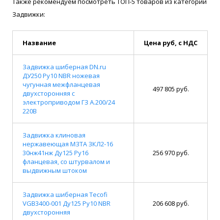
Также рекомендуем посмотреть ТОП-5 товаров из категории
Задвижки:
Название
Цена руб, с НДС
Задвижка шиберная DN.ru
ДУ250 Ру10 NBR ножевая
чугунная межфланцевая
497 805 руб.
двухсторонняя с
электроприводом ГЗ А.200/24
220В
Задвижка клиновая
нержавеющая МЗТА ЗКЛ2-16
30нж41нж Ду125 Ру16
256 970 руб.
фланцевая, со штурвалом и
выдвижным штоком
Задвижка шиберная Tecofi
VGB3400-001 Ду125 Ру10 NBR
206 608 руб.
двухсторонняя