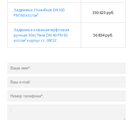
Задвижка 31нж45нж DN100
330 423 руб.
PN160 кгс/см²
Задвижка кованая муфтовая
ручная 30лс76нж DN 40 PN 63
56 834 руб.
кгс/см² корпус ст. 09Г2С