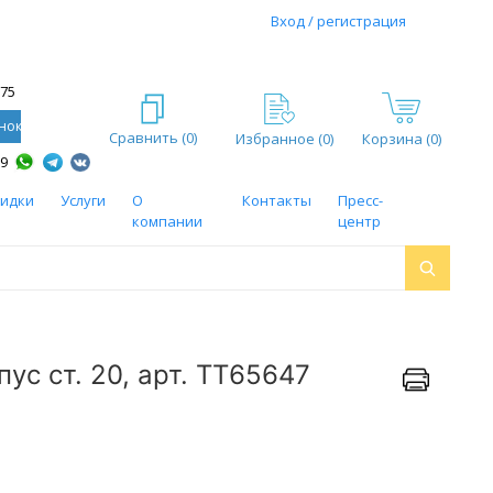
Вход / регистрация
-75
нок
Сравнить (
0
)
Избранное (
0
)
Корзина (0)
59
кидки
Услуги
О
Контакты
Пресс-
компании
центр
ус ст. 20, арт. ТТ65647