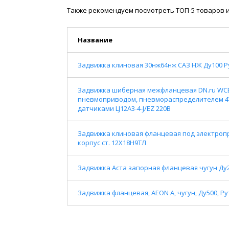
Также рекомендуем посмотреть ТОП-5 товаров и
Название
Задвижка клиновая 30нж64нж САЗ НЖ Ду100 Р
Задвижка шиберная межфланцевая DN.ru WCB-
пневмоприводом, пневмораспределителем 4V
датчиками LJ12A3-4-J/EZ 220B
Задвижка клиновая фланцевая под электропри
корпус ст. 12Х18Н9ТЛ
Задвижка Аста запорная фланцевая чугун Ду
Задвижка фланцевая, AEON A, чугун, Ду500, Ру