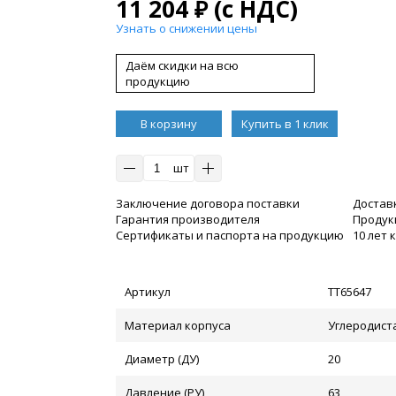
11 204
₽
(с НДС)
Узнать о снижении цены
Даём скидки на всю
продукцию
В корзину
Купить в 1 клик
шт
Заключение договора поставки
Достав
Гарантия производителя
Продукц
Сертификаты и паспорта на продукцию
10 лет
Артикул
ТТ65647
Материал корпуса
Углеродист
Диаметр (ДУ)
20
Давление (РУ)
63