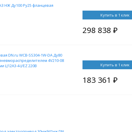
АЗ НЖ Ду100 Ру25 фланцевая
Купить в 1 клик
298 838
₽
ая DN.ru WCB-SS304-1W-DA Ду80
 пневмораспределителем 4V210-08
Купить в 1 клик
 LJ12A3-4-J/EZ 220B
183 361
₽
под электропривод 30нж941нж DN