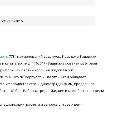
-09212465-2016
rub.ru
7734 наименований задвижек. В разделе Задвижки
 и купить артикул ТТ65647 - Задвижка кованая муфтовая
. При большой партии хорошие скидки за опт.
N 63 кгс/см² корпус ст. 20 весит 2.3 кг и обладает
а Углеродистая сталь, Диаметр (ДУ) 20 мм, предельное
оты - 63 бар, Рабочая среда - Жидкие и газообразные среды
я спецификации, расчета и запроса оптовых цен -