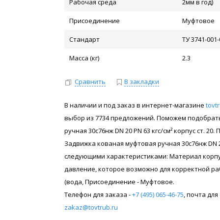
Рабочая среда
2мм в год)
Присоединение
Муфтовое
Стандарт
ТУ 3741-001
Масса (кг)
2.3
Сравнить
В закладки
В наличии и под заказ в интернет-магазине
tovt
выбор из 7734 предложений. Поможем подобрать
ручная 30с76нж DN 20 PN 63 кгс/см² корпус ст. 20
Задвижка кованая муфтовая ручная 30с76нж DN 20 P
следующими характеристиками: Материал корпус
давление, которое возможно для корректной раб
(вода, Присоединение - Муфтовое.
Телефон для заказа -
+7 (495) 065-46-75
, почта дл
zakaz@tovtrub.ru