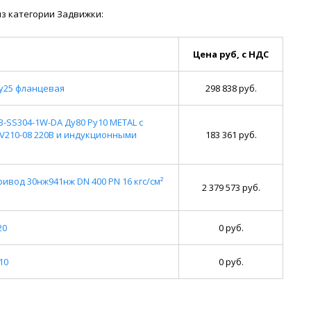
з категории Задвижки:
Цена руб, с НДС
у25 фланцевая
298 838 руб.
SS304-1W-DA Ду80 Ру10 METAL с
210-08 220В и индукционными
183 361 руб.
вод 30нж941нж DN 400 PN 16 кгс/см²
2 379 573 руб.
20
0 руб.
10
0 руб.