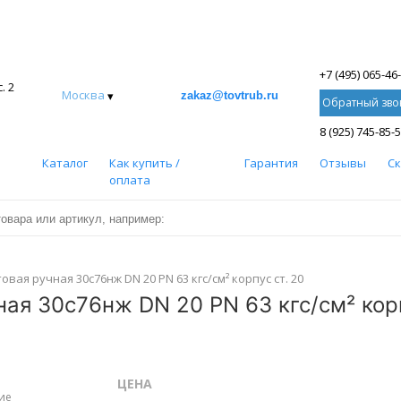
+7 (495) 065-46
. 2
Москва
▾
zakaz@tovtrub.ru
Обратный зво
8 (925) 745-85-
Каталог
Как купить /
Гарантия
Отзывы
С
оплата
ая ручная 30с76нж DN 20 PN 63 кгс/см² корпус ст. 20
ая 30с76нж DN 20 PN 63 кгс/см² корп
ЦЕНА
ие