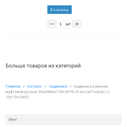
В корзину
шт
Больше товаров из категорий
Главная
/
Каталог
/
Задвижки
/
Задвижка кованая
муфтовая ручная 30нж99нж1 DN 50 PN 25 кгс/см² корпус ст.
10Х17Н13М2Т