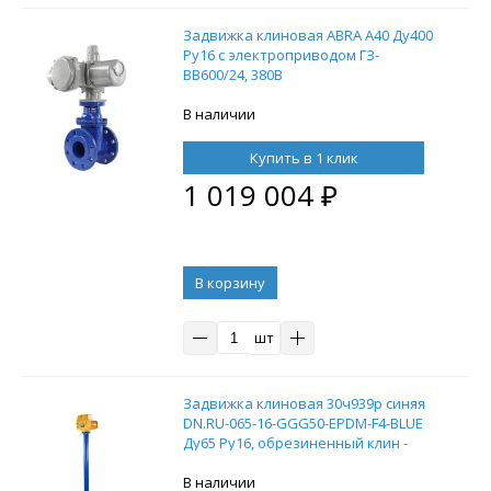
Задвижка клиновая ABRA A40 Ду400
Ру16 с электроприводом ГЗ-
ВВ600/24, 380В
В наличии
Купить в 1 клик
1 019 004
₽
В корзину
шт
Задвижка клиновая 30ч939р синяя
DN.RU-065-16-GGG50-EPDM-F4-BLUE
Ду65 Ру16, обрезиненный клин -
EPDM, с колонкой управления F10
(ОСТ тип А, Б) L=1000 и
В наличии