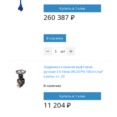
электроприводом DN.ru MT-50
220В
Купить в 1 клик
260 387
₽
В корзину
шт
Задвижка кованая муфтовая
ручная 31с16нж DN 20 PN 100 кгс/см²
корпус ст. 20
В наличии
Купить в 1 клик
11 204
₽