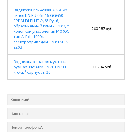
Задвижка клиновая 30ч939р
синяя DN.RU-065-16-GGG50-
EPDM-F4-BLUE Ду65 Ру16,
обрезиненный клин - EPDM, с
260 387 руб.
колонкой управления F10 (ОСТ
тип А, Б) L=1000 и
электроприводом DN.ru MT-50
220В
Задвижка кованая муфтовая
ручная 31с16нж DN 20 PN 100
11 204 руб.
кгс/см² корпус ст. 20