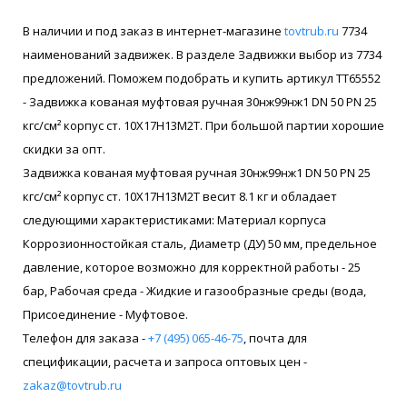
В наличии и под заказ в интернет-магазине
tovtrub.ru
7734
наименований задвижек. В разделе Задвижки выбор из 7734
предложений. Поможем подобрать и купить артикул ТТ65552
- Задвижка кованая муфтовая ручная 30нж99нж1 DN 50 PN 25
кгс/см² корпус ст. 10Х17Н13М2Т. При большой партии хорошие
скидки за опт.
Задвижка кованая муфтовая ручная 30нж99нж1 DN 50 PN 25
кгс/см² корпус ст. 10Х17Н13М2Т весит 8.1 кг и обладает
следующими характеристиками: Материал корпуса
Коррозионностойкая сталь, Диаметр (ДУ) 50 мм, предельное
давление, которое возможно для корректной работы - 25
бар, Рабочая среда - Жидкие и газообразные среды (вода,
Присоединение - Муфтовое.
Телефон для заказа -
+7 (495) 065-46-75
, почта для
спецификации, расчета и запроса оптовых цен -
zakaz@tovtrub.ru