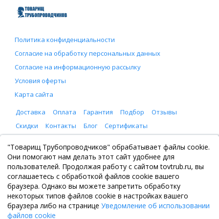
Политика конфиденциальности
Согласие на обработку персональных данных
Согласие на информационную рассылку
Условия оферты
Карта сайта
Доставка
Оплата
Гарантия
Подбор
Отзывы
Скидки
Контакты
Блог
Сертификаты
ООО "Товарищ Трубопроводчиков"
"Товарищ Трубопроводчиков" обрабатывает файлы cookie.
Москва, Рязанский проспект 8, с. 2
Они помогают нам делать этот сайт удобнее для
+7 (495) 065-46-75
пользователей. Продолжая работу с сайтом tovtrub.ru, вы
zakaz@tovtrub.ru
соглашаетесь с обработкой файлов cookie вашего
09:00-17:00 ПН-ПТ
браузера. Однако вы можете запретить обработку
Склад: Москва, Рязанский проспект 8, с. 2
некоторых типов файлов cookie в настройках вашего
браузера либо на странице
Уведомление об использовании
файлов cookie