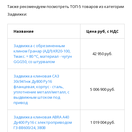
Также рекомендуем посмотреть ТОП-5 товаров из категории
Задвижки:
Название
Цена руб, с НДС
Задвижка с обрезиненным
клином Гранар (АДЛ) KR20-100,
42 950 руб.
Тмакс. = 80 °С, материал - чугун
GGG50, со штурвалом
Задвижка клиновая САЗ
30с941нж Ду800 Ру16
фланцевая, корпус - сталь,
5 006 900 руб.
уплотнение металл/металл, с
выдвижным штоком под
привод
Задвижка клиновая ABRA A40
Ду400 Ру16 с электроприводом
1 019 004 руб.
ГЗ-ВВ600/24, 380В