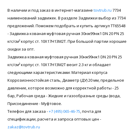
В наличии и под заказ в интернет-магазине
tovtrub.ru
7734
наименований задвижек. В разделе Задвижки выбор из 7734
предложений. Поможем подобрать и купить артикул ТТ65548
- Задвижка кованая муфтовая ручная 30нж99нж1 DN 20 PN 25
кгс/см² корпус ст. 10Х17Н13М2Т. При большой партии хорошие
скидки за опт.
Задвижка кованая муфтовая ручная 30нж99нж1 DN 20 PN 25
кгс/см² корпус ст. 10Х17Н13М2Т весит 2.3 кг и обладает
следующими характеристиками: Материал корпуса
Коррозионностойкая сталь, Диаметр (ДУ) 20 мм, предельное
давление, которое возможно для корректной работы - 25
бар, Рабочая среда - Жидкие и газообразные среды (вода,
Присоединение - Муфтовое.
Телефон для заказа -
+7 (495) 065-46-75
, почта для
спецификации, расчета и запроса оптовых цен -
zakaz@tovtrub.ru