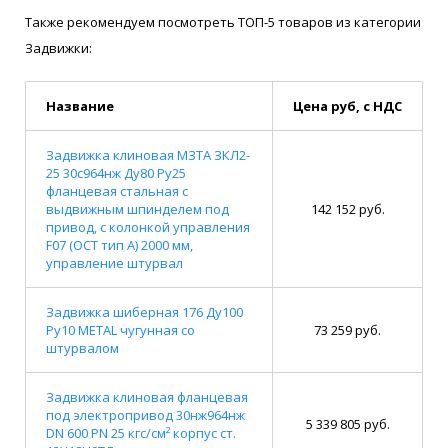
Также рекомендуем посмотреть ТОП-5 товаров из категории
Задвижки:
Название
Цена руб, с НДС
Задвижка клиновая МЗТА ЗКЛ2-
25 30с964нж Ду80 Ру25
фланцевая стальная с
выдвижным шпинделем под
142 152 руб.
привод, с колонкой управления
F07 (ОСТ тип А) 2000 мм,
управление штурвал
Задвижка шиберная 176 Ду100
Ру10 METAL чугунная со
73 259 руб.
штурвалом
Задвижка клиновая фланцевая
под электропривод 30нж964нж
5 339 805 руб.
DN 600 PN 25 кгс/см² корпус ст.