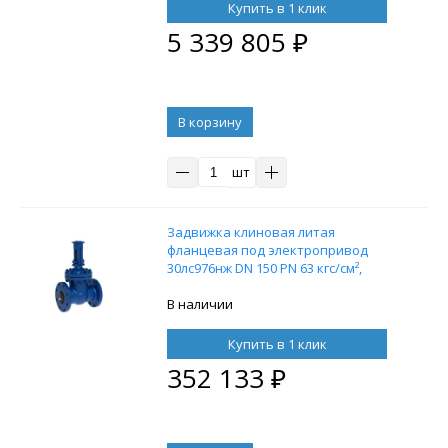
Купить в 1 клик
5 339 805
₽
В корзину
шт
Задвижка клиновая литая
фланцевая под электропривод
30лс976нж DN 150 PN 63 кгс/см²,
корпус ст. 20ГЛ
В наличии
Купить в 1 клик
352 133
₽