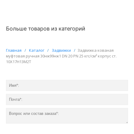
Больше товаров из категорий
Главная
/
Каталог
/
Задвижки
/
Задвижка кованая
муфтовая ручная 30нж99нж1 DN 20 PN 25 кгс/см² корпус ст.
10Х17Н13М2Т