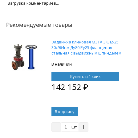
Загрузка комментариев...
Рекомендуемые товары
Задвижка клиновая МЗТА ЗКЛ2-25
30с964нж Ду80 Ру25 фланцевая
стальная с выдвижным шпинделем
под привод, с колонкой управления
F07 (ОСТ тип А) 2000 мм, управление
В наличии
штурвал
Купить в 1 клик
142 152
₽
В корзину
шт