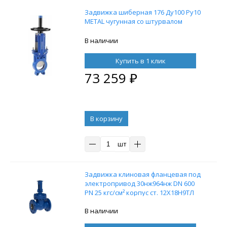
Задвижка шиберная 176 Ду100 Ру10
METAL чугунная со штурвалом
В наличии
Купить в 1 клик
73 259
₽
В корзину
шт
Задвижка клиновая фланцевая под
электропривод 30нж964нж DN 600
PN 25 кгс/см² корпус ст. 12Х18Н9ТЛ
В наличии