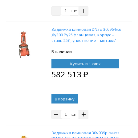
шт
Задвижка клиновая DN.ru 30с964нж
Ду300 Ру25 фланцевая, корпус –
сталь 25Л, уплотнение – металл/
металл, с выдвижным шпинделем,
управление под электропривод
В наличии
Купить в 1 клик
582 513
₽
В корзину
шт
Задвижка клиновая 30ч939р синяя