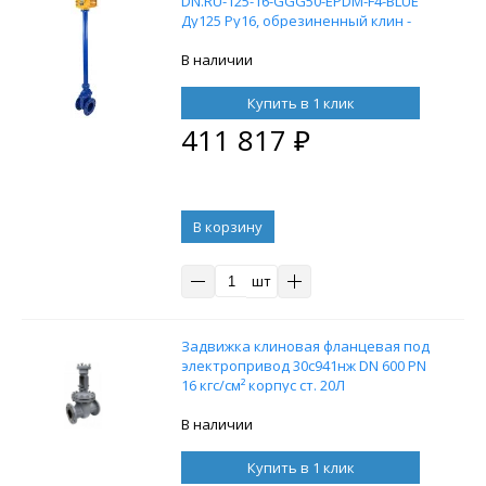
DN.RU-125-16-GGG50-EPDM-F4-BLUE
Ду125 Ру16, обрезиненный клин -
EPDM, с колонкой управления F10
(ОСТ тип А, Б) L=1000 и
В наличии
электроприводом DN.ru MT-200
380В
Купить в 1 клик
411 817
₽
В корзину
шт
Задвижка клиновая фланцевая под
электропривод 30с941нж DN 600 PN
16 кгс/см² корпус ст. 20Л
В наличии
Купить в 1 клик