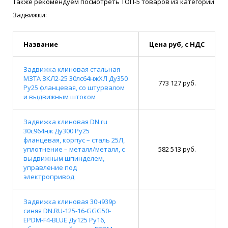
Также рекомендуем посмотреть ТОП-5 товаров из категории
Задвижки:
Название
Цена руб, с НДС
Задвижка клиновая стальная
МЗТА ЗКЛ2-25 30лс64нжХЛ Ду350
773 127 руб.
Ру25 фланцевая, со штурвалом
и выдвижным штоком
Задвижка клиновая DN.ru
30с964нж Ду300 Ру25
фланцевая, корпус – сталь 25Л,
уплотнение – металл/металл, с
582 513 руб.
выдвижным шпинделем,
управление под
электропривод
Задвижка клиновая 30ч939р
синяя DN.RU-125-16-GGG50-
EPDM-F4-BLUE Ду125 Ру16,