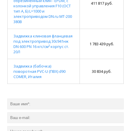
обрезиненный клин - EPDM, с
411 817 руб.
колонкой управления F10 (ОСТ
тип А, Б) L=1000 и
электроприводом DN.ru MT-200
380В
Задвижка клиновая фланцевая
под электропривод 30с941нж
1 783 439 руб.
DN 600 PN 16 кгс/см² корпус ст.
20Л
Задвижка (бабочка)
поворотная PVC-U (ПВХ) d90
30 834 руб.
COMER, Италия