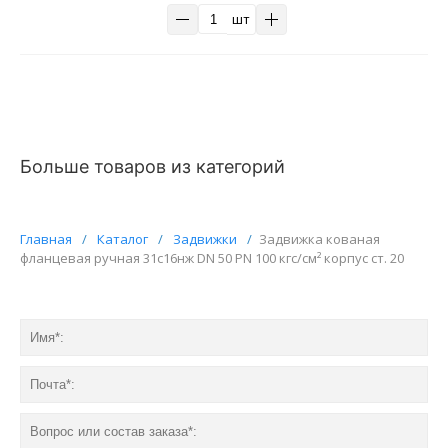
шт
Больше товаров из категорий
Главная
/
Каталог
/
Задвижки
/
Задвижка кованая
фланцевая ручная 31с16нж DN 50 PN 100 кгс/см² корпус ст. 20