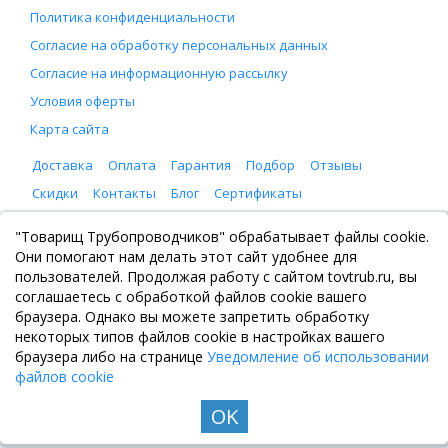
Политика конфиденциальности
Согласие на обработку персональных данных
Согласие на информационную рассылку
Условия оферты
Карта сайта
Доставка
Оплата
Гарантия
Подбор
Отзывы
Скидки
Контакты
Блог
Сертификаты
ООО "Товарищ Трубопроводчиков"
"Товарищ Трубопроводчиков" обрабатывает файлы cookie.
Москва, Рязанский проспект 8, с. 2
Они помогают нам делать этот сайт удобнее для
+7 (495) 065-46-75
пользователей. Продолжая работу с сайтом tovtrub.ru, вы
zakaz@tovtrub.ru
соглашаетесь с обработкой файлов cookie вашего
09:00-17:00 ПН-ПТ
браузера. Однако вы можете запретить обработку
Склад: Москва, Рязанский проспект 8, с. 2
некоторых типов файлов cookie в настройках вашего
браузера либо на странице
Уведомление об использовании
файлов cookie
OK
© Все права защищены. Информация сайта защищена законом об авторских правах, 2020-
2026. Не является публичной офертой