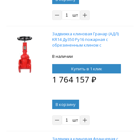
шт
Задвижка клиновая Гранар (АДЛ)
KR14 Ду350 Ру16 пожарная с
обрезиненным клином с
визуальным индикатором
положения
В наличии
Купить в 1 клик
1 764 157
₽
В корзину
шт
Задвижка клиновая фланцевая с