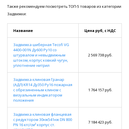
Также рекомендуем посмотреть ТОП-5 товаров из категории
Задвижки:
Название
Цена руб, с НДС
Задвижка шиберная Tecofi VG
4400-001N Ду600 Ру10 со
штурвалом и невыдвижным
2 569 738 руб.
штоком, корпус ковкий чугун,
уплотнение нитрил
Задвижка клиновая Гранар
(АДЛ) KR14 Ду350 Ру16 пожарная
с обрезиненным клином с
1 764 157 руб.
визуальным индикатором
положения
Задвижка клиновая фланцевая
с редуктором 30нж541нж DN 800
7 184 423 руб.
PN 16 кгс/см² корпус ст.