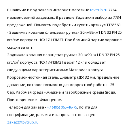
В наличии и под заказ в интернет-магазине
tovtrub.ru
7734
наименований задвижек. В разделе Задвижки выбор из 7734
предложений. Поможем подобрать и купить артикул ТТ65563
- Задвижка кованая фланцевая ручная 30нж99нж1 DN 32 PN 25
кгс/см² корпус ст. 10Х17Н13М2Т. При большой партии хорошие
скидки за опт.
Задвижка кованая фланцевая ручная 30нж99нж1 DN 32 PN 25
кгс/см² корпус ст. 10Х17Н13М2Т весит 12 кг и обладает
следующими характеристиками: Материал корпуса
Коррозионностойкая сталь, Диаметр (ДУ) 32 мм, предельное
давление, которое возможно для корректной работы - 25
бар, Рабочая среда - Жидкие и газообразные среды (вода,
Присоединение - Фланцевое.
Телефон для заказа -
+7 (495) 065-46-75
, почта для
спецификации, расчета и запроса оптовых цен -
zakaz@tovtrub.ru