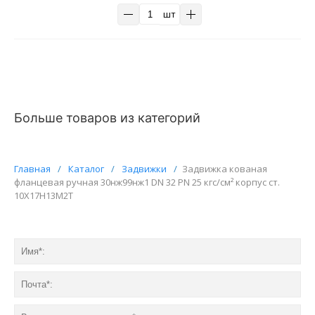
шт
Больше товаров из категорий
Главная
/
Каталог
/
Задвижки
/
Задвижка кованая
фланцевая ручная 30нж99нж1 DN 32 PN 25 кгс/см² корпус ст.
10Х17Н13М2Т