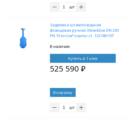
шт
Задвижка штампосварная
фланцевая ручная 30нж42нж DN 200
PN 10 кгс/см² корпус ст. 12Х18Н10Т
В наличии
Купить в 1 клик
525 590
₽
В корзину
шт