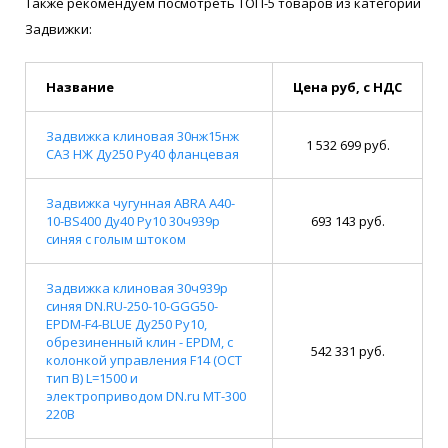
Также рекомендуем посмотреть ТОП-5 товаров из категории
Задвижки:
Название
Цена руб, с НДС
Задвижка клиновая 30нж15нж
1 532 699 руб.
САЗ НЖ Ду250 Ру40 фланцевая
Задвижка чугунная ABRA A40-
10-BS400 Ду40 Ру10 30ч939р
693 143 руб.
синяя с голым штоком
Задвижка клиновая 30ч939р
синяя DN.RU-250-10-GGG50-
EPDM-F4-BLUE Ду250 Ру10,
обрезиненный клин - EPDM, с
542 331 руб.
колонкой управления F14 (ОСТ
тип В) L=1500 и
электроприводом DN.ru MT-300
220В