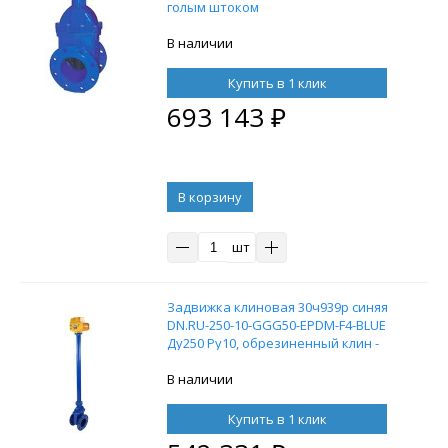
голым штоком
В наличии
Купить в 1 клик
693 143
₽
В корзину
шт
Задвижка клиновая 30ч939р синяя
DN.RU-250-10-GGG50-EPDM-F4-BLUE
Ду250 Ру10, обрезиненный клин -
EPDM, с колонкой управления F14
(ОСТ тип В) L=1500 и
В наличии
электроприводом DN.ru MT-300
220В
Купить в 1 клик