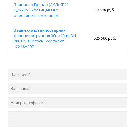
Задвижка Гранар (АДЛ) KR11
Ду65 Ру16 фланцевая с
30 608 руб.
обрезиненным клином
Задвижка штампосварная
фланцевая ручная 30нж42нж DN
525 590 руб.
200 PN 10 кгс/см² корпус ст.
12Х18Н10Т