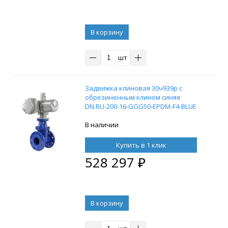
В корзину
шт
Задвижка клиновая 30ч939р с
обрезиненным клином синяя
DN.RU-200-16-GGG50-EPDM-F4-BLUE
Ду200 Ру16 T110-120°C с
электроприводом ГЗ-Б.200/24,
В наличии
380В
Купить в 1 клик
528 297
₽
В корзину