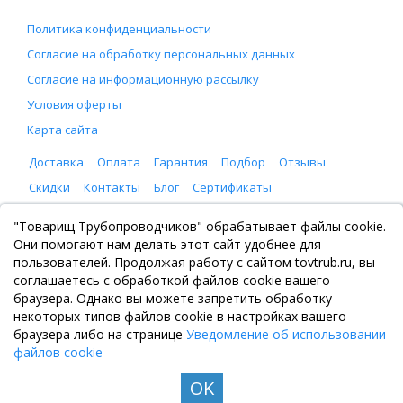
Политика конфиденциальности
Согласие на обработку персональных данных
Согласие на информационную рассылку
Условия оферты
Карта сайта
Доставка
Оплата
Гарантия
Подбор
Отзывы
Скидки
Контакты
Блог
Сертификаты
ООО "Товарищ Трубопроводчиков"
"Товарищ Трубопроводчиков" обрабатывает файлы cookie.
Москва, Рязанский проспект 8, с. 2
Они помогают нам делать этот сайт удобнее для
+7 (495) 065-46-75
пользователей. Продолжая работу с сайтом tovtrub.ru, вы
zakaz@tovtrub.ru
соглашаетесь с обработкой файлов cookie вашего
09:00-17:00 ПН-ПТ
браузера. Однако вы можете запретить обработку
Склад: Москва, Рязанский проспект 8, с. 2
некоторых типов файлов cookie в настройках вашего
браузера либо на странице
Уведомление об использовании
файлов cookie
OK
© Все права защищены. Информация сайта защищена законом об авторских правах, 2020-
2026. Не является публичной офертой