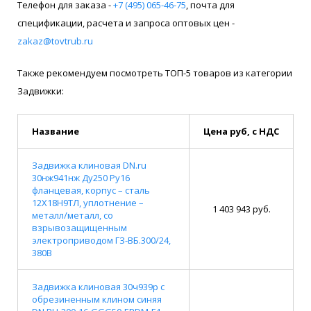
Телефон для заказа -
+7 (495) 065-46-75
, почта для
спецификации, расчета и запроса оптовых цен -
zakaz@tovtrub.ru
Также рекомендуем посмотреть ТОП-5 товаров из категории
Задвижки:
Название
Цена руб, с НДС
Задвижка клиновая DN.ru
30нж941нж Ду250 Ру16
фланцевая, корпус – сталь
12Х18Н9ТЛ, уплотнение –
1 403 943 руб.
металл/металл, со
взрывозащищенным
электроприводом ГЗ-ВБ.300/24,
380В
Задвижка клиновая 30ч939р с
обрезиненным клином синяя