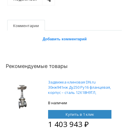
Комментарии
Добавить комментарий
Рекомендуемые товары
Задвижка клиновая DN.ru
30нж941нж Ду250 Ру16 фланцевая,
корпус – сталь 12Х18Н9ТЛ,
уплотнение – металл/металл, со
взрывозащищенным
В наличии
электроприводом ГЗ-ВБ.300/24,
380В
Купить в 1 клик
1 403 943
₽