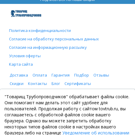
Политика конфиденциальности
Согласие на обработку персональных данных
Согласие на информационную рассылку
Условия оферты
Карта сайта
Доставка
Оплата
Гарантия
Подбор
Отзывы
Скидки
Контакты
Блог
Сертификаты
ООО "Товарищ Трубопроводчиков"
"Товарищ Трубопроводчиков" обрабатывает файлы cookie.
Москва, Рязанский проспект 8, с. 2
Они помогают нам делать этот сайт удобнее для
+7 (495) 065-46-75
пользователей. Продолжая работу с сайтом tovtrub.ru, вы
zakaz@tovtrub.ru
соглашаетесь с обработкой файлов cookie вашего
09:00-17:00 ПН-ПТ
браузера. Однако вы можете запретить обработку
Склад: Москва, Рязанский проспект 8, с. 2
некоторых типов файлов cookie в настройках вашего
браузера либо на странице
Уведомление об использовании