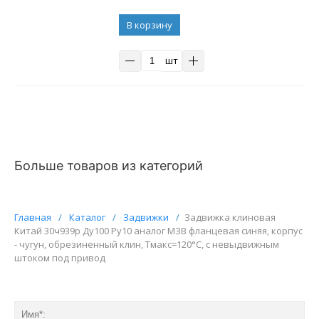
В корзину
шт
Больше товаров из категорий
Главная
/
Каталог
/
Задвижки
/
Задвижка клиновая
Китай 30ч939р Ду100 Ру10 аналог МЗВ фланцевая синяя, корпус
- чугун, обрезиненный клин, Тмакс=120°C, с невыдвижным
штоком под привод