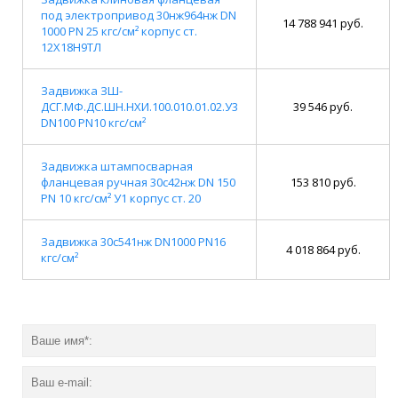
под электропривод 30нж964нж DN
14 788 941 руб.
1000 PN 25 кгс/см² корпус ст.
12Х18Н9ТЛ
Задвижка ЗШ-
ДСГ.МФ.ДС.ШН.НХИ.100.010.01.02.У3
39 546 руб.
DN100 PN10 кгс/см²
Задвижка штампосварная
фланцевая ручная 30с42нж DN 150
153 810 руб.
PN 10 кгс/см² У1 корпус ст. 20
Задвижка 30с541нж DN1000 PN16
4 018 864 руб.
кгс/см²