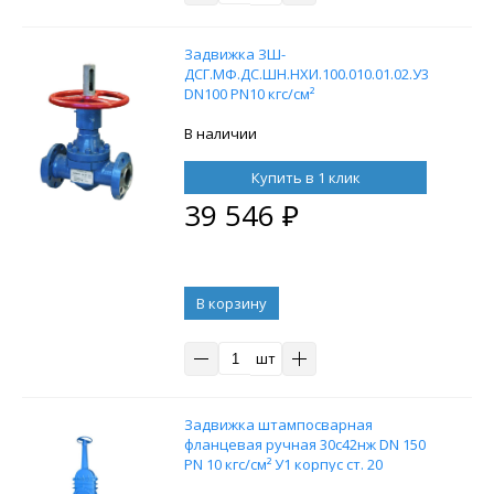
Задвижка ЗШ-
ДСГ.МФ.ДС.ШН.НХИ.100.010.01.02.У3
DN100 PN10 кгс/см²
В наличии
Купить в 1 клик
39 546
₽
В корзину
шт
Задвижка штампосварная
фланцевая ручная 30с42нж DN 150
PN 10 кгс/см² У1 корпус ст. 20