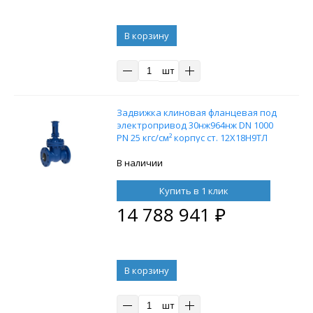
В корзину
шт
Задвижка клиновая фланцевая под
электропривод 30нж964нж DN 1000
PN 25 кгс/см² корпус ст. 12Х18Н9ТЛ
В наличии
Купить в 1 клик
14 788 941
₽
В корзину
шт