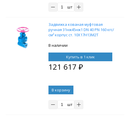
шт
Задвижка кованая муфтовая
ручная 31нж45нж1 DN 40 PN 160 кгс/
см² корпус ст. 10Х17Н13М2Т
В наличии
Купить в 1 клик
121 617
₽
В корзину
шт