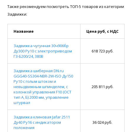
Также рекомендуем посмотреть ТОП-5 товаров из категории
Задвижки:
Название
Цена руб, с НДС
Задвижка чугунная 30ч906бр
Ду300 Ру10 с электроприводом
618 723 руб.
ГЗ-Б200/24, 380В
Задвижка шиберная DN.ru
GGG40-SS304-NBR-2W-ISO Ду150
Ру10 с голым штоком и
невыдвижным шпинделем, с
205 811 руб.
колонкой управления F10 (ОСТ
тип А, Б) 2000 мм, управление
штурвал
Задвижка клиновая Jafar 2511
Ду40 Ру16 с индикатором
36 024 руб.
положения