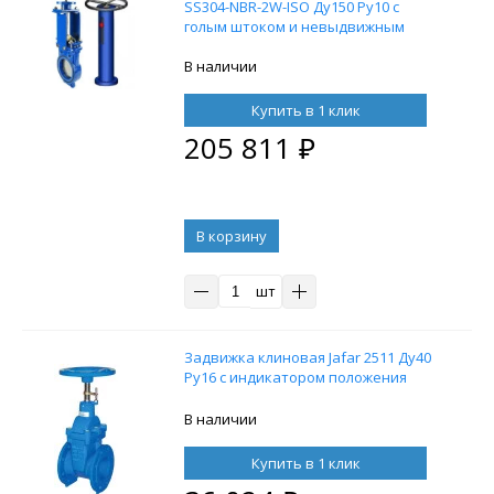
SS304-NBR-2W-ISO Ду150 Ру10 с
голым штоком и невыдвижным
шпинделем, с колонкой управления
F10 (ОСТ тип А, Б) 2000 мм,
В наличии
управление штурвал
Купить в 1 клик
205 811
₽
В корзину
шт
Задвижка клиновая Jafar 2511 Ду40
Ру16 с индикатором положения
В наличии
Купить в 1 клик