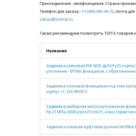
Присоединение - межфланцевая. Страна произво
Телефон для заказа -
+7 (495) 065-46-75
, почта дл
zakaz@tovtrub.ru
Также рекомендуем посмотреть ТОП-5 товаров и
Название
Задвижка клиновая FAF 6025 Ду50 Ру25 корпус 
улотнение - EPDM, фланцевая, с обрезиненн
Задвижка клиновая фланцевая под электропри
корпус ст. 12Х18Н9ТЛ
Задвижка шиберная маслозаполненная фланце
Pр 21 МПа (3000 psi) ХЛ1/УХЛ1, класс герметич
Задвижка кованая муфтовая ручная 30с99нж DN 