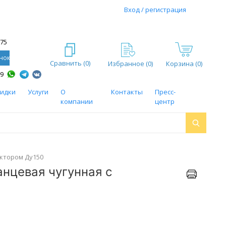
Вход / регистрация
-75
нок
Сравнить (
0
)
Избранное (
0
)
Корзина (0)
59
кидки
Услуги
О
Контакты
Пресс-
компании
центр
уктором Ду150
нцевая чугунная с