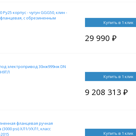
 Ру25 корпус - чугун GGG50, клин -
, фланцевая, с обрезиненным
Купить в 1 клик
29 990
₽
под электропривод 30нж999нж DN
18Н9ТЛ
Купить в 1 клик
9 208 313
₽
лненная фланцевая ручная
 (3000 psi) ХЛ1/УХЛ1, класс
Купить в 1 клик
-2015