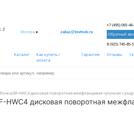
+7 (495) 065-46
. 2
Москва
▾
zakaz@tovtrub.ru
Обратный зво
8 (925) 745-85-
Каталог
Как купить /
Гарантия
Отзывы
С
оплата
абочка) BF-HWC4 дисковая поворотная межфланцевая чугунная с ред
BF-HWC4 дисковая поворотная межфла