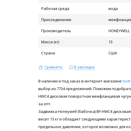
Рабочая среда
вода
Присоединение
межфланце
Производитель
HONEYWELL
Масса (кг)
13
Страна
США
Сравнить
В закладки
В наличии и под заказ в интернет-магазине
tovt
выбор из 7734 предложений. Поможем подобрать и
HWC4 дисковая поворотная межфланцевая чугун
за опт.
Задвижка Honeywell (бабочка) BF-HWC4 дискова
весит 13 кг и обладает следующими характеристи
предельное давление, которое возможно для кор