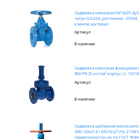
Задвижка клиновая FAF 6025 Ду50
чугун GGG50, улотнение - EPDM
клином, шутрвал
В наличии
Задвижка клиновая фланцевая 
800 PN 25 кгс/см² корпус ст. 12Х
В наличии
Задвижка шиберная маслозапо
ЗМС-50х21 К1 DN 50 (2") Pр 21 МПа
герметичности «А» по ГОСТ 9544