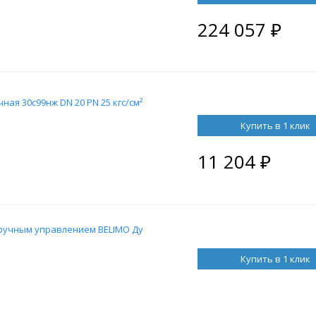
224 057
₽
ая 30с99нж DN 20 PN 25 кгс/см²
Купить в 1 клик
11 204
₽
 ручным управлением BELIMO Ду
Купить в 1 клик