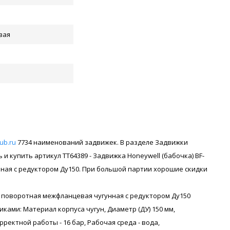
вая
rub.ru
7734 наименований задвижек. В разделе Задвижки
 купить артикул ТТ64389 - Задвижка Honeywell (бабочка) BF-
ная с редуктором Ду150. При большой партии хорошие скидки
я поворотная межфланцевая чугунная с редуктором Ду150
ками: Материал корпуса чугун, Диаметр (ДУ) 150 мм,
ректной работы - 16 бар, Рабочая среда - вода,