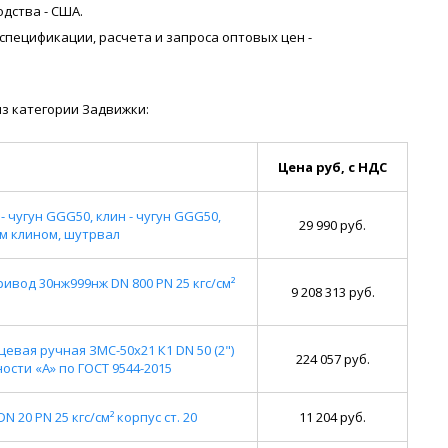
дства - США.
я спецификации, расчета и запроса оптовых цен -
з категории Задвижки:
Цена руб, с НДС
- чугун GGG50, клин - чугун GGG50,
29 990 руб.
ым клином, шутрвал
вод 30нж999нж DN 800 PN 25 кгс/см²
9 208 313 руб.
вая ручная ЗМС-50х21 К1 DN 50 (2")
224 057 руб.
ности «А» по ГОСТ 9544-2015
20 PN 25 кгс/см² корпус ст. 20
11 204 руб.