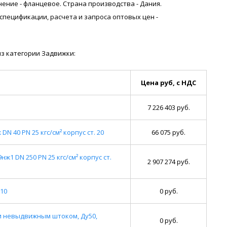
инение - фланцевое. Страна производства - Дания.
я спецификации, расчета и запроса оптовых цен -
з категории Задвижки:
Цена руб, с НДС
7 226 403 руб.
 40 PN 25 кгс/см² корпус ст. 20
66 075 руб.
1 DN 250 PN 25 кгс/см² корпус ст.
2 907 274 руб.
10
0 руб.
и невыдвижным штоком, Ду50,
0 руб.