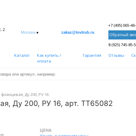
+7 (495) 065-46
. 2
Москва
▾
zakaz@tovtrub.ru
Обратный зво
8 (925) 745-85-
Каталог
Как купить /
Гарантия
Отзывы
С
оплата
фланцевая, Ду 200, РУ 16
я, Ду 200, РУ 16, арт. ТТ65082
ЦЕНА
ие
Узнать о снижении цены