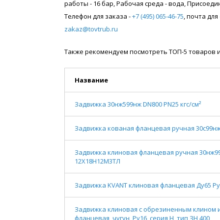
работы - 16 бар, Рабочая среда - вода, Присоед
Телефон для заказа -
+7 (495) 065-46-75
, почта дл
zakaz@tovtrub.ru
Также рекомендуем посмотреть ТОП-5 товаров и
Название
Задвижка 30нж599нж DN800 PN25 кгс/см²
Задвижка кованая фланцевая ручная 30с99нж DN
Задвижка клиновая фланцевая ручная 30нж99нж
12Х18Н12М3ТЛ
Задвижка KVANT клиновая фланцевая Ду65 Ру
Задвижка клиновая с обрезиненным клином 
фланцевая, чугун, Ру16, серия Н, тип ЗН 400