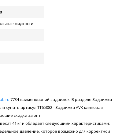
я
ральные жидкости
rub.ru
7734 наименований задвижек. В разделе Задвижки
и купить артикул ТТ65082 - Задвижка AVK клиновая
орошие скидки за опт.
6 весит 41 кг и обладает следующими характеристиками:
предельное давление, которое возможно для корректной