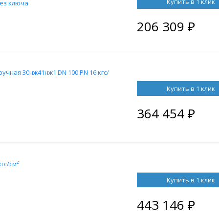
Купить в 1 клик
без ключа
206 309
₽
учная 30нж41нж1 DN 100 PN 16 кгс/
Купить в 1 клик
364 454
₽
гс/см²
Купить в 1 клик
443 146
₽