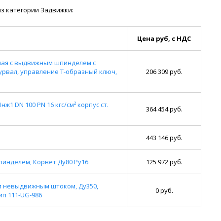
з категории Задвижки:
Цена руб, с НДС
ьная с выдвижным шпинделем с
урвал, управление Т-образный ключ,
206 309 руб.
1 DN 100 PN 16 кгс/см² корпус ст.
364 454 руб.
443 146 руб.
инделем, Корвет Ду80 Ру16
125 972 руб.
и невыдвижным штоком, Ду350,
0 руб.
ип 111-UG-986