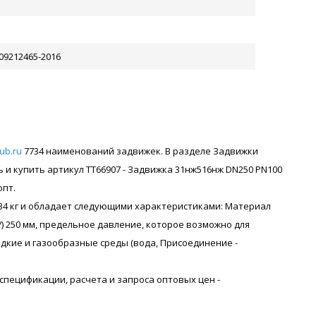
-09212465-2016
rub.ru
7734 наименований задвижек. В разделе Задвижки
и купить артикул ТТ66907 - Задвижка 31нж516нж DN250 PN100
опт.
534 кг и обладает следующими характеристиками: Материал
) 250 мм, предельное давление, которое возможно для
идкие и газообразные среды (вода, Присоединение -
я спецификации, расчета и запроса оптовых цен -