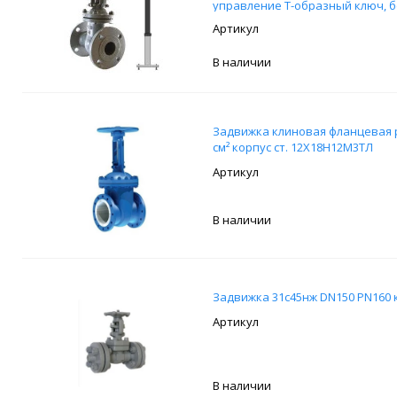
управление Т-образный ключ, 
В наличии
Задвижка клиновая фланцевая р
см² корпус ст. 12Х18Н12М3ТЛ
В наличии
Задвижка 31с45нж DN150 PN160 к
В наличии