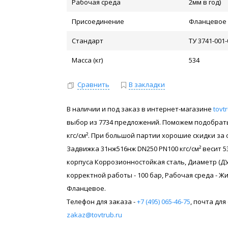
Рабочая среда
2мм в год)
Присоединение
Фланцевое
Стандарт
ТУ 3741-001
Масса (кг)
534
Сравнить
В закладки
В наличии и под заказ в интернет-магазине
tovt
выбор из 7734 предложений. Поможем подобрать 
кгс/см². При большой партии хорошие скидки за 
Задвижка 31нж516нж DN250 PN100 кгс/см² весит 
корпуса Коррозионностойкая сталь, Диаметр (ДУ
корректной работы - 100 бар, Рабочая среда - Ж
Фланцевое.
Телефон для заказа -
+7 (495) 065-46-75
, почта дл
zakaz@tovtrub.ru