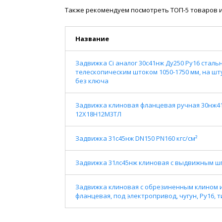
Также рекомендуем посмотреть ТОП-5 товаров и
Название
Задвижка Ci аналог 30с41нж Ду250 Ру16 стал
телескопическим штоком 1050-1750 мм, на шт
без ключа
Задвижка клиновая фланцевая ручная 30нж41нж
12Х18Н12М3ТЛ
Задвижка 31с45нж DN150 PN160 кгс/см²
Задвижка 31лс45нж клиновая с выдвижным шп
Задвижка клиновая с обрезиненным клином 
фланцевая, под электропривод, чугун, Ру16, т