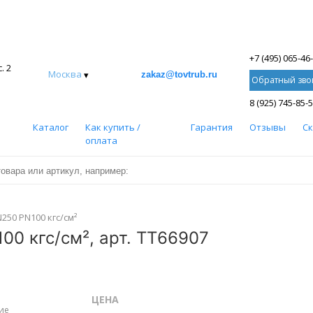
+7 (495) 065-46
. 2
Москва
▾
zakaz@tovtrub.ru
Обратный зво
8 (925) 745-85-
Каталог
Как купить /
Гарантия
Отзывы
С
оплата
50 PN100 кгс/см²
0 кгс/см², арт. ТТ66907
ЦЕНА
ие