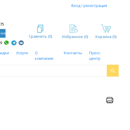
Вход / регистрация
-75
нок
Сравнить (
0
)
Избранное (
0
)
Корзина (0)
59
кидки
Услуги
О
Контакты
Пресс-
компании
центр