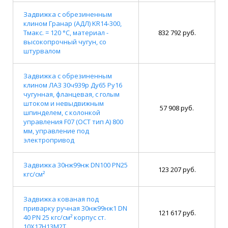
Задвижка с обрезиненным
клином Гранар (АДЛ) KR14-300,
Тмакс. = 120 °С, материал -
832 792 руб.
высокопрочный чугун, со
штурвалом
Задвижка с обрезиненным
клином ЛАЗ 30ч939р Ду65 Ру16
чугунная, фланцевая, с голым
штоком и невыдвижным
57 908 руб.
шпинделем, с колонкой
управления F07 (ОСТ тип А) 800
мм, управление под
электропривод
Задвижка 30нж99нж DN100 PN25
123 207 руб.
кгс/см²
Задвижка кованая под
приварку ручная 30нж99нж1 DN
121 617 руб.
40 PN 25 кгс/см² корпус ст.
10Х17Н13М2Т