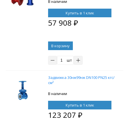
колонкой управления F07 (ОСТ тип
В наличии
А) 800 мм, управление под
электропривод
Купить в 1 клик
57 908
₽
В корзину
шт
Задвижка 30нж99нж DN100 PN25 кгс/
см²
В наличии
Купить в 1 клик
123 207
₽