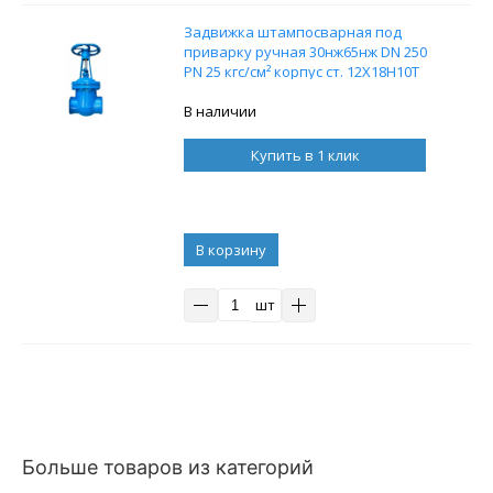
Задвижка штампосварная под
приварку ручная 30нж65нж DN 250
PN 25 кгс/см² корпус ст. 12Х18Н10Т
В наличии
Купить в 1 клик
В корзину
шт
Больше товаров из категорий