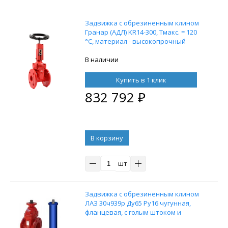
Задвижка с обрезиненным клином
Гранар (АДЛ) KR14-300, Тмакс. = 120
°С, материал - высокопрочный
чугун, со штурвалом
В наличии
Купить в 1 клик
832 792
₽
В корзину
шт
Задвижка с обрезиненным клином
ЛАЗ 30ч939р Ду65 Ру16 чугунная,
фланцевая, с голым штоком и
невыдвижным шпинделем, с