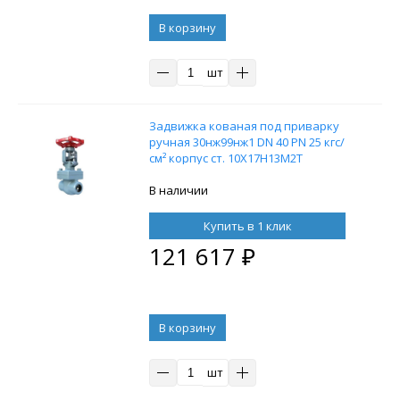
В корзину
шт
Задвижка кованая под приварку
ручная 30нж99нж1 DN 40 PN 25 кгс/
см² корпус ст. 10Х17Н13М2Т
В наличии
Купить в 1 клик
121 617
₽
В корзину
шт