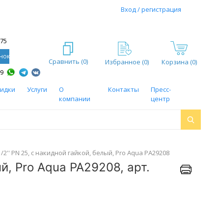
Вход / регистрация
-75
нок
Сравнить (
0
)
Избранное (
0
)
Корзина (0)
59
кидки
Услуги
О
Контакты
Пресс-
компании
центр
'' PN 25, с накидной гайкой, белый, Pro Aqua PA29208
й, Pro Aqua PA29208, арт.