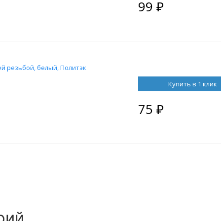
99
₽
ней резьбой, белый, Политэк
Купить в 1 клик
75
₽
рий