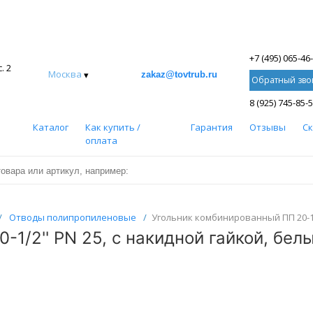
+7 (495) 065-46
. 2
Москва
▾
zakaz@tovtrub.ru
Обратный зво
8 (925) 745-85-
Каталог
Как купить /
Гарантия
Отзывы
С
оплата
/
Отводы полипропиленовые
/
Угольник комбинированный ПП 20-1/2
1/2'' PN 25, с накидной гайкой, белы