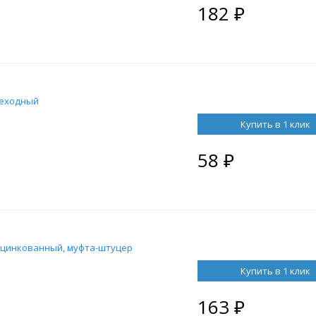
182
₽
реходный
Купить в 1 клик
58
₽
5 оцинкованный, муфта-штуцер
Купить в 1 клик
163
₽