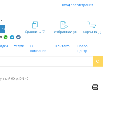
Вход / регистрация
-75
нок
Сравнить (
0
)
Избранное (
0
)
Корзина (0)
59
кидки
Услуги
О
Контакты
Пресс-
компании
центр
унный 90гр. DN 40