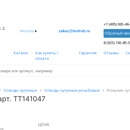
+7 (495) 065-46
. 2
Москва
▾
zakaz@tovtrub.ru
Обратный зво
8 (925) 745-85-
Каталог
Как купить /
Гарантия
Отзывы
С
оплата
/
Отводы чугунные
/
Отводы чугунные резьбовые
/
Угольник чуг
арт. ТТ141047
ЦЕНА
ие