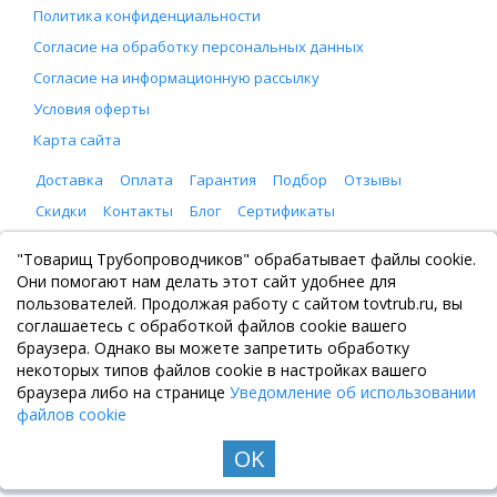
Политика конфиденциальности
Согласие на обработку персональных данных
Согласие на информационную рассылку
Условия оферты
Карта сайта
Доставка
Оплата
Гарантия
Подбор
Отзывы
Скидки
Контакты
Блог
Сертификаты
ООО "Товарищ Трубопроводчиков"
"Товарищ Трубопроводчиков" обрабатывает файлы cookie.
Москва, Рязанский проспект 8, с. 2
Они помогают нам делать этот сайт удобнее для
+7 (495) 065-46-75
пользователей. Продолжая работу с сайтом tovtrub.ru, вы
zakaz@tovtrub.ru
соглашаетесь с обработкой файлов cookie вашего
09:00-17:00 ПН-ПТ
браузера. Однако вы можете запретить обработку
Склад: Москва, Рязанский проспект 8, с. 2
некоторых типов файлов cookie в настройках вашего
браузера либо на странице
Уведомление об использовании
файлов cookie
OK
© Все права защищены. Информация сайта защищена законом об авторских правах, 2020-
2026. Не является публичной офертой