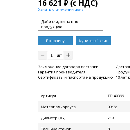
16 621
₽
(с НДС)
Узнать о снижении цены
Даём скидки на всю
продукцию
В корзину
Купить в 1 клик
шт
Заключение договора поставки
Достав
Гарантия производителя
Продукц
Сертификаты и паспорта на продукцию
10 лет
Артикул
ТТ140399
Материал корпуса
09г2с
Диаметр (ДУ)
219
Толщина стенок
8