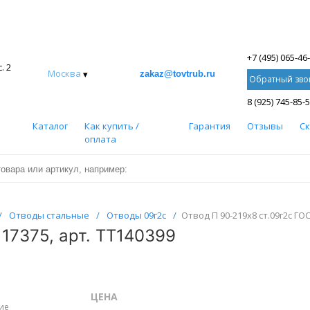
+7 (495) 065-46
. 2
Москва
▾
zakaz@tovtrub.ru
Обратный зво
8 (925) 745-85-
Каталог
Как купить /
Гарантия
Отзывы
С
оплата
/
Отводы стальные
/
Отводы 09г2с
/
Отвод П 90-219х8 ст.09г2с ГО
17375, арт. ТТ140399
ЦЕНА
ие