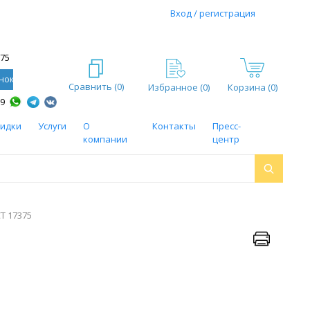
Вход / регистрация
-75
нок
Сравнить (
0
)
Избранное (
0
)
Корзина (0)
59
кидки
Услуги
О
Контакты
Пресс-
компании
центр
СТ 17375