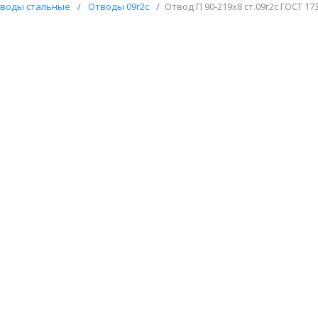
воды стальные
/
Отводы 09г2с
/
Отвод П 90-219х8 ст.09г2с ГОСТ 17