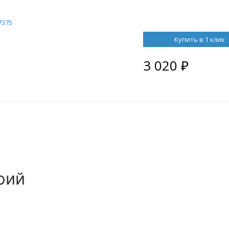
7375
Купить в 1 клик
3 020
₽
рий