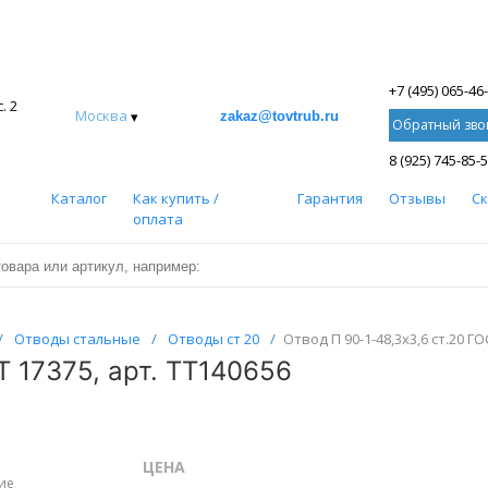
+7 (495) 065-46
. 2
Москва
▾
zakaz@tovtrub.ru
Обратный зво
8 (925) 745-85-
Каталог
Как купить /
Гарантия
Отзывы
С
оплата
/
Отводы стальные
/
Отводы ст 20
/
Отвод П 90-1-48,3х3,6 ст.20 ГО
Т 17375, арт. ТТ140656
ЦЕНА
ие