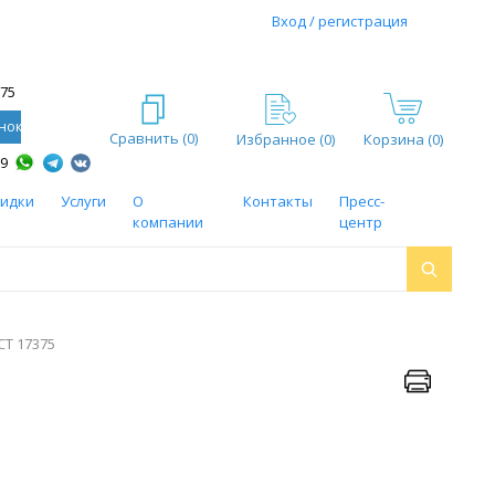
Вход / регистрация
-75
нок
Сравнить (
0
)
Избранное (
0
)
Корзина (0)
59
кидки
Услуги
О
Контакты
Пресс-
компании
центр
СТ 17375