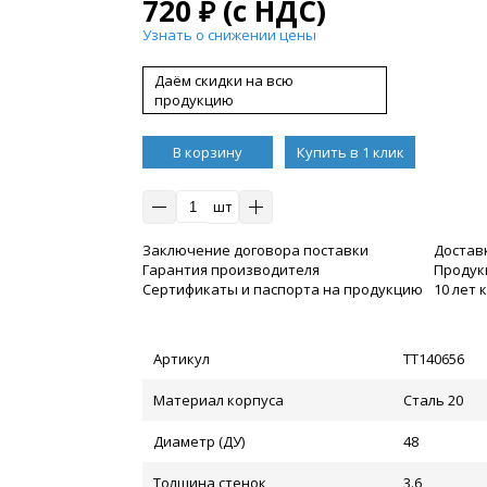
720
₽
(с НДС)
Узнать о снижении цены
Даём скидки на всю
продукцию
В корзину
Купить в 1 клик
шт
Заключение договора поставки
Достав
Гарантия производителя
Продукц
Сертификаты и паспорта на продукцию
10 лет
Артикул
ТТ140656
Материал корпуса
Сталь 20
Диаметр (ДУ)
48
Толщина стенок
3.6