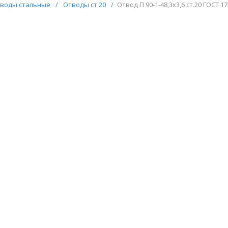
воды стальные
/
Отводы ст 20
/
Отвод П 90-1-48,3х3,6 ст.20 ГОСТ 1