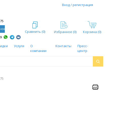
Вход / регистрация
-75
нок
Сравнить (
0
)
Избранное (
0
)
Корзина (0)
59
кидки
Услуги
О
Контакты
Пресс-
компании
центр
375