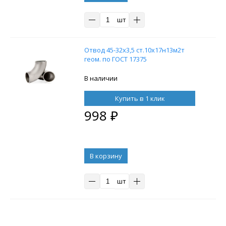
шт
Отвод 45-32х3,5 ст.10х17н13м2т
геом. по ГОСТ 17375
В наличии
Купить в 1 клик
998
₽
В корзину
шт